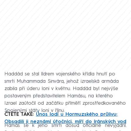
Haddád se stal lídrem vojenského křídla hnutí po
smrti Muhammada Sinvára, jehož izraelská armáda
zabila při úderu loni v květnu. Haddád byl nejvýše
postaveným představitelem Hamásu, na kterého
Izrael zaútočil od začátku příměří zprostředkovaného
Spojenými státy loni v říjnu.
ČTĚTE TAKÉ:
Únos lodi u Hormuzského průlivu:
Obsadili ji neznámí útočníci, míří do íránských vod
Hamás se k jeho smrti dosud oficiálně nevyjádřil.