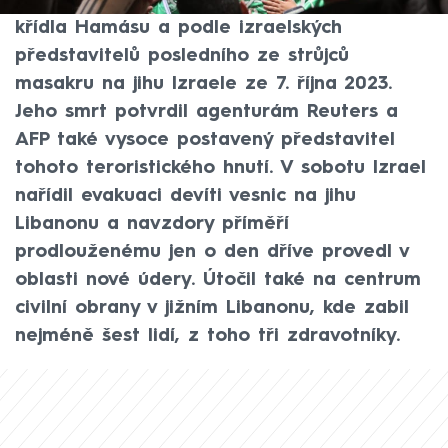
zabila Izzadína Haddáda, šéfa ozbrojeného
křídla Hamásu a podle izraelských
představitelů posledního ze strůjců
masakru na jihu Izraele ze 7. října 2023.
Jeho smrt potvrdil agenturám Reuters a
AFP také vysoce postavený představitel
tohoto teroristického hnutí. V sobotu Izrael
nařídil evakuaci devíti vesnic na jihu
Libanonu a navzdory příměří
prodlouženému jen o den dříve provedl v
oblasti nové údery. Útočil také na centrum
civilní obrany v jižním Libanonu, kde zabil
nejméně šest lidí, z toho tři zdravotníky.