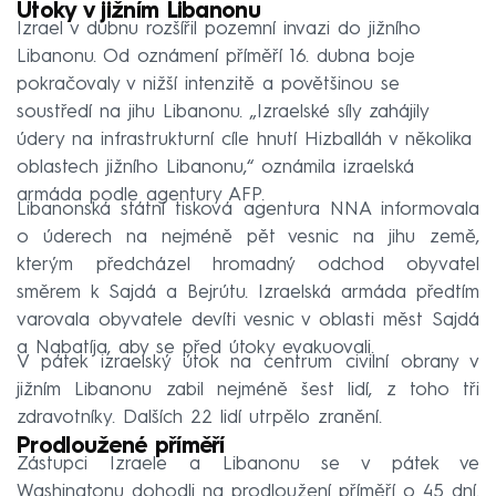
Útoky v jižním Libanonu
Izrael v dubnu rozšířil pozemní invazi do jižního
Libanonu. Od oznámení příměří 16. dubna boje
pokračovaly v nižší intenzitě a povětšinou se
soustředí na jihu Libanonu. „Izraelské síly zahájily
údery na infrastrukturní cíle hnutí Hizballáh v několika
oblastech jižního Libanonu,“ oznámila izraelská
armáda podle agentury AFP.
Libanonská státní tisková agentura NNA informovala
o úderech na nejméně pět vesnic na jihu země,
kterým předcházel hromadný odchod obyvatel
směrem k Sajdá a Bejrútu. Izraelská armáda předtím
varovala obyvatele devíti vesnic v oblasti měst Sajdá
a Nabatíja, aby se před útoky evakuovali.
V pátek izraelský útok na centrum civilní obrany v
jižním Libanonu zabil nejméně šest lidí, z toho tři
zdravotníky. Dalších 22 lidí utrpělo zranění.
Prodloužené příměří
Zástupci Izraele a Libanonu se v pátek ve
Washingtonu dohodli na prodloužení příměří o 45 dní.