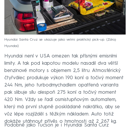
Hyundai Santa Cruz se ukazuje jako velmi praktický pick-up.
Zdroj:
Hyundai
Hyundai není v USA omezen tak přísnými emisními
limity. A tak pod kapotou modelu nasadil dva větší
benzinové motory s objemem 2,5 litru. Atmosférický
čtyřválec produkuje výkon 190 koní a točivý moment
244 Nm, jeho turbodmychadlem opatřená varianta
pak slibuje sílu alespoň 275 koní a točivý moment
420 Nm. Vždy se řadí osmistupňovým automatem,
který má první stupně poskládané nakrátko, aby se
vůz lépe rozjížděl s těžkým nákladem. Auto totiž
dokáže utáhnout přívěs o hmotnosti až 2 267 kg.
Podobně jako Tucson je i Hyundai Santa Curz