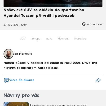
Nošovické SUV se obléklo do sportovního.
Hyundai Tucson přitvrdil i podvozek
6 min čtení
27. led 2021, 16:39
SUV
Evropa
auto
Hyundai
Nošovice
Jan Markovič
Honza působí v redakci od začátku roku 2021. Dříve byl
hlavním redaktorem AutoBible.cz.
Vstup do diskuze
Návrhy pro vás