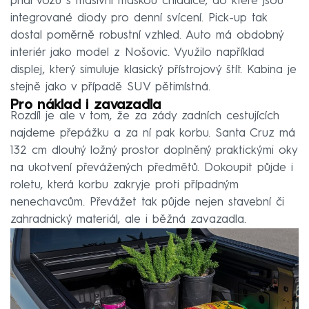
přídi vozu s masivní maskou chladiče, do které jsou
integrované diody pro denní svícení. Pick-up tak
dostal poměrně robustní vzhled. Auto má obdobný
interiér jako model z Nošovic. Využilo například
displej, který simuluje klasický přístrojový štít. Kabina je
stejně jako v případě SUV pětimístná.
Pro náklad i zavazadla
Rozdíl je ale v tom, že za zády zadních cestujících
najdeme přepážku a za ní pak korbu. Santa Cruz má
132 cm dlouhý ložný prostor doplněný praktickými oky
na ukotvení převážených předmětů. Dokoupit půjde i
roletu, která korbu zakryje proti případným
nenechavcům. Převážet tak půjde nejen stavební či
zahradnický materiál, ale i běžná zavazadla.