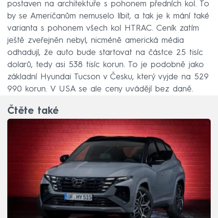
postaven na architektuře s pohonem předních kol. To
by se Američanům nemuselo líbit, a tak je k mání také
varianta s pohonem všech kol HTRAC. Ceník zatím
ještě zveřejněn nebyl, nicméně americká média
odhadují, že auto bude startovat na částce 25 tisíc
dolarů, tedy asi 538 tisíc korun. To je podobně jako
základní Hyundai Tucson v Česku, který vyjde na 529
990 korun. V USA se ale ceny uvádějí bez daně.
Čtěte také