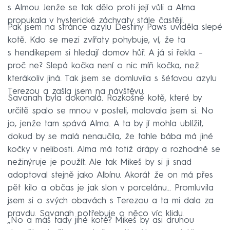
s Almou. Jenže se tak dělo proti její vůli a Alma
propukala v hysterické záchvaty stále častěji.
Pak jsem na stránce azylu Destiny Paws uviděla slepé
kotě. Kdo se mezi zvířaty pohybuje, ví, že ta
s hendikepem si hledají domov hůř. A já si řekla –
proč ne? Slepá kočka není o nic míň kočka, než
kterákoliv jiná. Tak jsem se domluvila s šéfovou azylu
Terezou a zašla jsem na návštěvu.
Savanah byla dokonalá. Rozkošné kotě, které by
určitě spalo se mnou v posteli, malovala jsem si. No
jo, jenže tam spává Alma. A ta by jí mohla ublížit,
dokud by se malá nenaučila, že tahle bába má jiné
kočky v nelibosti. Alma má totiž drápy a rozhodně se
nežinýruje je použít. Ale tak Mikeš by si ji snad
adoptoval stejně jako Albínu. Akorát že on má přes
pět kilo a občas je jak slon v porcelánu… Promluvila
jsem si o svých obavách s Terezou a ta mi dala za
pravdu. Savanah potřebuje o něco víc klidu.
„No a máš tady jiné kotě? Mikeš by asi druhou