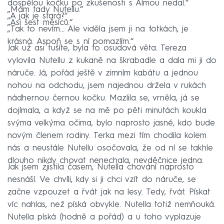
dospělou kočku po zkušenosti s Almou nedal.“
„Mám tady Nutellu.“
„A jak je stará?“
„Asi šest měsíců.“
„Tak to nevím… Ale viděla jsem ji na fotkách, je
krásná. Aspoň se s ní pomazlím.“
Jak už asi tušíte, byla to osudová věta. Tereza
vylovila Nutellu z kukaně na škrabadle a dala mi ji do
náruče. Já, pořád ještě v zimním kabátu a jednou
nohou na odchodu, jsem najednou držela v rukách
nádhernou černou kočku. Mazlila se, vrněla, já se
dojímala, a když se na mě po pěti minutách koukla
svýma velkýma očima, bylo naprosto jasné, kdo bude
novým členem rodiny. Terka mezi tím chodila kolem
nás a neustále Nutellu osočovala, že od ní se takhle
dlouho nikdy chovat nenechala, nevděčnice jedna.
Jak jsem zjistila časem, Nutella chování naprosto
nesnáší. Ve chvíli, kdy si ji chci vzít do náruče, se
začne vzpouzet a řvát jak na lesy. Tedy, řvát. Pískat
víc nahlas, než píská obvykle. Nutella totiž nemňouká.
Nutella píská (hodně a pořád) a u toho vyplazuje