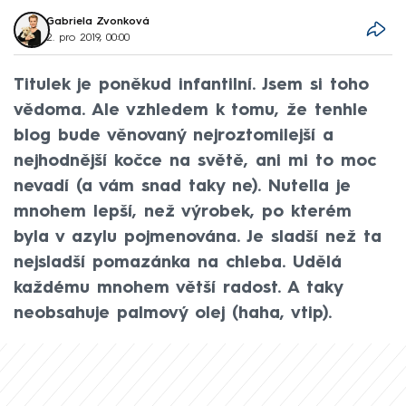
Gabriela Zvonková
2. pro 2019, 00:00
Titulek je poněkud infantilní. Jsem si toho
vědoma. Ale vzhledem k tomu, že tenhle
blog bude věnovaný nejroztomilejší a
nejhodnější kočce na světě, ani mi to moc
nevadí (a vám snad taky ne). Nutella je
mnohem lepší, než výrobek, po kterém
byla v azylu pojmenována. Je sladší než ta
nejsladší pomazánka na chleba. Udělá
každému mnohem větší radost. A taky
neobsahuje palmový olej (haha, vtip).