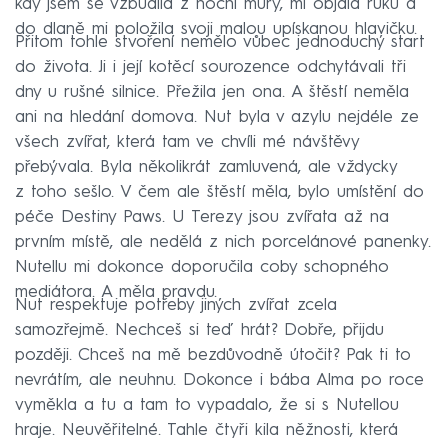
kdy jsem se vzbudila z noční můry, mi objala ruku a
do dlaně mi položila svoji malou upískanou hlavičku.
Přitom tohle stvoření nemělo vůbec jednoduchý start
do života. Ji i její kotěcí sourozence odchytávali tři
dny u rušné silnice. Přežila jen ona. A štěstí neměla
ani na hledání domova. Nut byla v azylu nejdéle ze
všech zvířat, která tam ve chvíli mé návštěvy
přebývala. Byla několikrát zamluvená, ale vždycky
z toho sešlo. V čem ale štěstí měla, bylo umístění do
péče Destiny Paws. U Terezy jsou zvířata až na
prvním místě, ale nedělá z nich porcelánové panenky.
Nutellu mi dokonce doporučila coby schopného
mediátora. A měla pravdu.
Nut respektuje potřeby jiných zvířat zcela
samozřejmě. Nechceš si teď hrát? Dobře, přijdu
později. Chceš na mě bezdůvodně útočit? Pak ti to
nevrátím, ale neuhnu. Dokonce i bába Alma po roce
vyměkla a tu a tam to vypadalo, že si s Nutellou
hraje. Neuvěřitelné. Tahle čtyři kila něžnosti, která