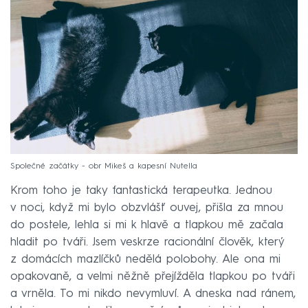
Společné začátky - obr Mikeš a kapesní Nutella
Krom toho je taky fantastická terapeutka. Jednou
v noci, když mi bylo obzvlášť ouvej, přišla za mnou
do postele, lehla si mi k hlavě a tlapkou mě začala
hladit po tváři. Jsem veskrze racionální člověk, který
z domácích mazlíčků nedělá polobohy. Ale ona mi
opakovaně, a velmi něžně přejížděla tlapkou po tváři
a vrněla. To mi nikdo nevymluví. A dneska nad ránem,