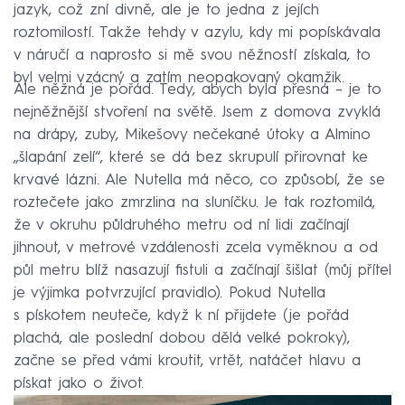
jazyk, což zní divně, ale je to jedna z jejích
roztomilostí. Takže tehdy v azylu, kdy mi popískávala
v náručí a naprosto si mě svou něžností získala, to
byl velmi vzácný a zatím neopakovaný okamžik.
Ale něžná je pořád. Tedy, abych byla přesná – je to
nejněžnější stvoření na světě. Jsem z domova zvyklá
na drápy, zuby, Mikešovy nečekané útoky a Almino
„šlapání zelí“, které se dá bez skrupulí přirovnat ke
krvavé lázni. Ale Nutella má něco, co způsobí, že se
roztečete jako zmrzlina na sluníčku. Je tak roztomilá,
že v okruhu půldruhého metru od ní lidi začínají
jihnout, v metrové vzdálenosti zcela vyměknou a od
půl metru blíž nasazují fistuli a začínají šišlat (můj přítel
je výjimka potvrzující pravidlo). Pokud Nutella
s pískotem neuteče, když k ní přijdete (je pořád
plachá, ale poslední dobou dělá velké pokroky),
začne se před vámi kroutit, vrtět, natáčet hlavu a
pískat jako o život.