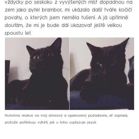
vždycky po seskoku z vyvýšených míst dopadnou na
zem jako pytel brambor, mi ukázala další tváře kočičí
povahy, o kterých jsem neměla tušení. A já upřímně
doufám, že mi je bude dál ukazovat ještě velkou
spoustu let.
Nutellina reakce na můj důrazný a opakovaný požadavek, ať zapíská,
protože potřebuju vyfotit, jak u toho vyplazuje jazyk.