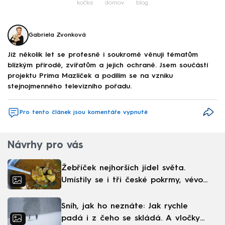
kočka
domov
blog
Gabriela Zvonková
Již několik let se profesně i soukromě věnuji tématům
blízkým přírodě, zvířatům a jejich ochraně. Jsem součástí
projektu Prima Mazlíček a podílím se na vzniku
stejnojmenného televizního pořadu.
Pro tento článek jsou komentáře vypnuté
Návrhy pro vás
Žebříček nejhorších jídel světa.
Umístily se i tři české pokrmy, vévodí
skandinávská kuchyně
Sníh, jak ho neznáte: Jak rychle
padá i z čeho se skládá. A vločky