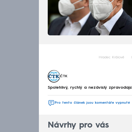
Hradec Králové
ČTK
Spolehlivý, rychlý a nezávislý zpravodajs
Pro tento článek jsou komentáře vypnuté
Návrhy pro vás