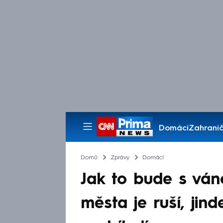
Domácí
Zahranič
Pořady
Domů
Zprávy
Domácí
Jak to bude s ván
města je ruší, jin