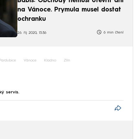
Babiš: Obchody nemusí otevřít ani
na Vánoce. Prymula musel dostat
ochranku
6 min čtení
26. říj 2020, 15:36
Pardubice
Vánoce
Kladno
Zlín
ký servis.