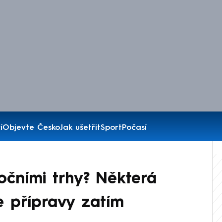
í
Objevte Česko
Jak ušetřit
Sport
Počasí
očními trhy? Některá
de přípravy zatím