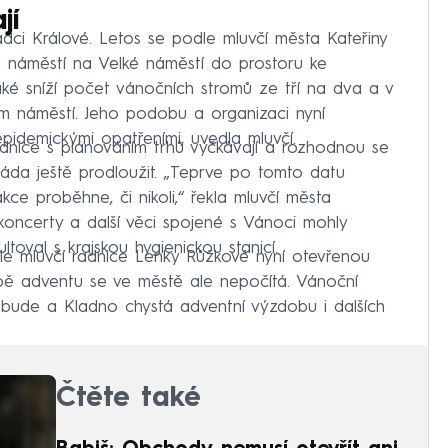
jí
dci Králové. Letos se podle mluvčí města Kateřiny
náměstí na Velké náměstí do prostoru ke
ké sníží počet vánočních stromů ze tří na dva a v
ém náměstí. Jeho podobu a organizaci nyní
epidemickými opatřeními, uvedla mluvčí.
nice s plánováním trhů vyčkávají a rozhodnou se
áda ještě prodloužit. „Teprve po tomto datu
kce proběhne, či nikoli,“ řekla mluvčí města
oncerty a další věci spojené s Vánoci mohly
toval s krajskou hygienickou stanicí.
le mluvčí radnice Lenky Růžkové nyní otevřenou
ě adventu se ve městě ale nepočítá. Vánoční
 bude a Kladno chystá adventní výzdobu i dalších
Čtěte také