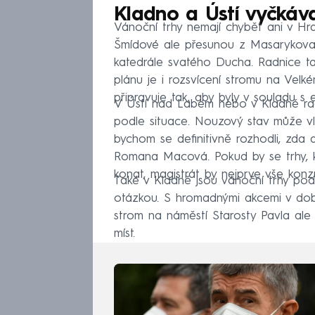
Kladno a Ústí vyčkáva
Vánoční trhy nemají chybět ani v Hra
Šmídové ale přesunou z Masarykova 
katedrále svatého Ducha. Radnice ta
plánu je i rozsvícení stromu na Velk
připravuje tak, aby byly v souladu s 
V Ústí nad Labem nebo v Kladně rad
podle situace. Nouzový stav může vl
bychom se definitivně rozhodli, zda a
Romana Macová. Pokud by se trhy, k
konat, magistrát by nejprve vše konzul
Také v Kladně jsou vánoční trhy pod
otázkou. S hromadnými akcemi v dob
strom na náměstí Starosty Pavla ale
míst.