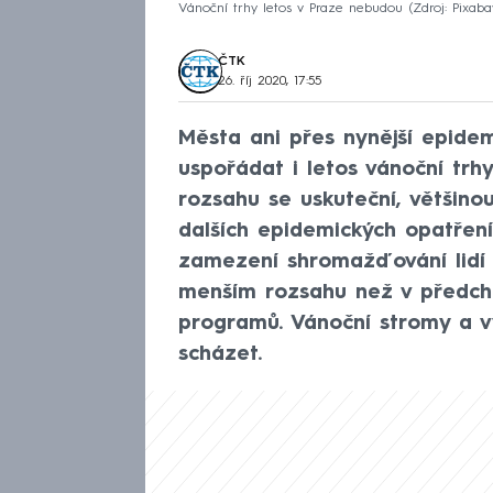
Vánoční trhy letos v Praze nebudou
Zdroj: Pixaba
ČTK
26. říj 2020, 17:55
Města ani přes nynější epidem
uspořádat i letos vánoční trh
rozsahu se uskuteční, většino
dalších epidemických opatření
zamezení shromažďování lidí 
menším rozsahu než v předch
programů. Vánoční stromy a 
scházet.