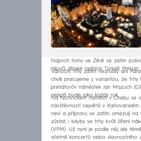
Naproti tomu ve Zlíně se zatím pokra
mluvčí zlínské radnice Tomáš Melzer.
Vánoční trhy zatím nezrušily ani Par
chvíli pracujeme s variantou, že trhy
primátorův náměstek Jan Mazuch (OD
nejspíš bude jako každý rok.
Na historickém náměstí v Chebu se s
návštěvností největší v Karlovarském
neví a přípravy se zatím omezují na
zůstat, i kdyby se trhy kvůli šíření n
(VPM). Už nyní je podle něj ale témě
včetně koncertů nebo slavnostního z