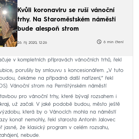
Kvůli koronaviru se ruší vánoční
trhy. Na Staroměstském náměstí
bude alespoň strom
6 min čtení
26. říj 2020, 12:26
čuje v kompletních přípravách vánočních trhů, řekl
dubice, porušily by smlouvu s koncesionářem. „V tuto
 budou, čekáme na případná další nařízení,“ řekl
S). Vánoční strom na Pernštýnském náměstí
tavbou pro vánoční trhy, které bývají rozsahem i
 kraji, už začali. V jaké podobě budou, město ještě
 výzdobu, která by o Vánocích mohla na náměstí
ákazy konat nemohly, řekl starosta Antonín Jalovec
ř jasné, že klasický program v celém rozsahu,
ahájení, nebude.