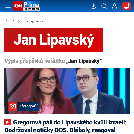
Domů
Jan Lipavský
Jan Lipavský
Výpis příspěvků ke štítku
„Jan Lipavský“
9 fotografií
Gregorová pálí do Lipavského kvůli Izraeli:
Dodržoval notičky ODS. Bláboly, reagoval