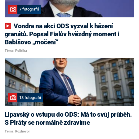
7 fotografií
Vondra na akci ODS vyzval k házení
granátů. Popsal Fialův hvězdný moment i
Babišovo „močení“
Téma: Politika
13 fotografií
Lipavský o vstupu do ODS: Má to svůj průběh.
S Piráty se normálně zdravíme
Téma: Rozhovor