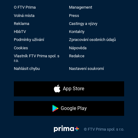
O FTV Prima
Management
Volná místa
Press
Reklama
Castingy a výzvy
HbbTV
Kontakty
Podmínky užívání
Zpracování osobních údajů
Cookies
Nápověda
Vlastník FTV Prima spol. s
Redakce
r.o.
Nahlásit chybu
Nastavení soukromí
App Store
Google Play
© FTV Prima spol. s r.o.