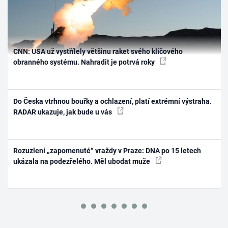
CNN: USA už vystřílely většinu raket svého klíčového
obranného systému. Nahradit je potrvá roky
Do Česka vtrhnou bouřky a ochlazení, platí extrémní výstraha.
RADAR ukazuje, jak bude u vás
Rozuzlení „zapomenuté“ vraždy v Praze: DNA po 15 letech
ukázala na podezřelého. Měl ubodat muže