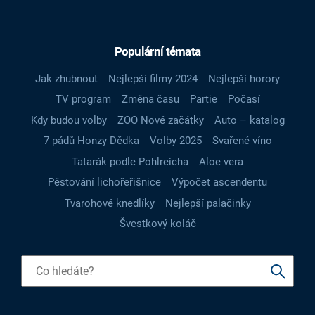
Populární témata
Jak zhubnout
Nejlepší filmy 2024
Nejlepší horory
TV program
Změna času
Partie
Počasí
Kdy budou volby
ZOO Nové začátky
Auto – katalog
7 pádů Honzy Dědka
Volby 2025
Svařené víno
Tatarák podle Pohlreicha
Aloe vera
Pěstování lichořeřišnice
Výpočet ascendentu
Tvarohové knedlíky
Nejlepší palačinky
Švestkový koláč