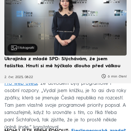
11
fotografií
Ukrajinka z mladé SPD: Slýchávám, že jsem
fašistka. Hnutí si mě hýčkalo dlouho před válkou
6 min čtení
2. čvc 2025, 08:22
Pro web uvedl
, že důvodem byly programové i
osobní rozpory. „Vydal jsem knížku, je to asi dva roky
zpátky, která se jmenuje Česká republika na rozcestí.
Tam jsem vlastně svoje programové priority popsal. A
samozřejmě, když to srovnáte s tím, co říká třeba
paní Šichtařová, tak zjistíte, že je to prostě někde
úplně jinde,“ konstatoval.