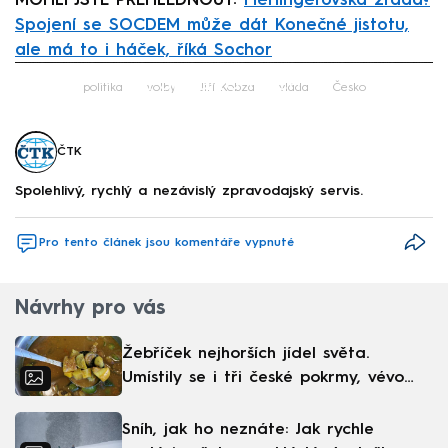
MOHLI JSTE PŘEHLÉDNOUT:
Fierlingerovská zrada?
Spojení se SOCDEM může dát Konečné jistotu,
ale má to i háček, říká Sochor
Failed to fetch
politika
volby
Jiří Kobza
vláda
Česko
ČTK
Spolehlivý, rychlý a nezávislý zpravodajský servis.
Pro tento článek jsou komentáře vypnuté
Návrhy pro vás
Žebříček nejhorších jídel světa.
Umístily se i tři české pokrmy, vévodí
skandinávská kuchyně
Sníh, jak ho neznáte: Jak rychle