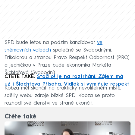
SPD bude letos na podzim kandidovat
ve
sněmovních volbách
společně se Svobodnými,
Trikolorou a stranou Právo Respekt Odbornost (PRO)
a jedničkou v Praze bude ekonomka Markéta
Šichtařová (Svobodní).
ČTĚTE TAKÉ:
Stačilo! je na roztrhání. Zájem má
už i Šlachtova Přísaha, Vidlák si vymiňuje respekt
Kobza měl skončit na prakticky nevolitelném místě,
sdělily webu zdroje blízké SPD. Kobza se proto
rozhodl své členství ve straně ukončit.
Čtěte také