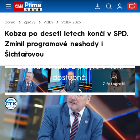
Domů
Zprávy
Volby
Volby 2025
Kobza po deseti letech končí v SPD.
Zmínil programové neshody i
Šichtařovou
Žádná položka z playlistu není
dostupná.
7 fotografií
ČTK
2. čvc 2025, 10:39
Poslanec Jiří Kobza ke konci června po
deseti letech ukončil členství v hnutí SPD.