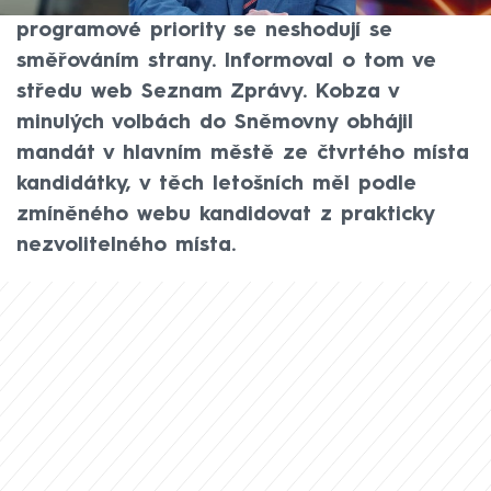
Odůvodnil to mimo jiné tím, že jeho
programové priority se neshodují se
směřováním strany. Informoval o tom ve
středu web Seznam Zprávy. Kobza v
minulých volbách do Sněmovny obhájil
mandát v hlavním městě ze čtvrtého místa
kandidátky, v těch letošních měl podle
zmíněného webu kandidovat z prakticky
nezvolitelného místa.