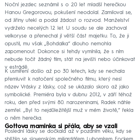
Noční jezdec seznámil s o 20 let mladší herečkou
Hanou Gregorovou, pokušení neodolal. Zamiloval se,
od Jiřiny utekl a podal žádost o rozvod. Manželství
vydrželo necelých 12 let. U soudu se ale zachoval
velkoryse a přenechal jí větší část majetku. To, že ji
opustil, mu však „Bohdalka“ dlouho nemohla
zapomenout. Dokonce si tehdy vymínila, že s ním
nebude točit žádný film, stát na jevišti nebo účinkovat
v estrádě.
K usmíření došlo až po 30 letech, kdy se nechala
přemluvit k natočení společného filmu, který nesl
název Vrásky z lásky, což se ukázalo skoro až jako
symbolické. Premiéra byla v dubnu 2012, v září téhož
roku, den před svými 80. narozeninami, Radek náhle
zemřel. „Byl to nejdůležitější muž v mém životě,“ řekla
o něm herečka.
Gottova maminka si přála, aby se vzali
Poslední lásky se dočkala až v pozdním věku, kdy se
sblížila se slovenským miliardářem Lubomírem Fockem.