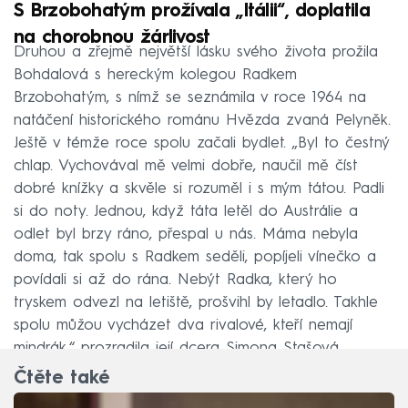
S Brzobohatým prožívala „Itálii“, doplatila
na chorobnou žárlivost
Druhou a zřejmě největší lásku svého života prožila
Bohdalová s hereckým kolegou Radkem
Brzobohatým, s nímž se seznámila v roce 1964 na
natáčení historického románu Hvězda zvaná Pelyněk.
Ještě v témže roce spolu začali bydlet. „Byl to čestný
chlap. Vychovával mě velmi dobře, naučil mě číst
dobré knížky a skvěle si rozuměl i s mým tátou. Padli
si do noty. Jednou, když táta letěl do Austrálie a
odlet byl brzy ráno, přespal u nás. Máma nebyla
doma, tak spolu s Radkem seděli, popíjeli vínečko a
povídali si až do rána. Nebýt Radka, který ho
tryskem odvezl na letiště, prošvihl by letadlo. Takhle
spolu můžou vycházet dva rivalové, kteří nemají
mindrák,“ prozradila její dcera Simona Stašová.
Čtěte také