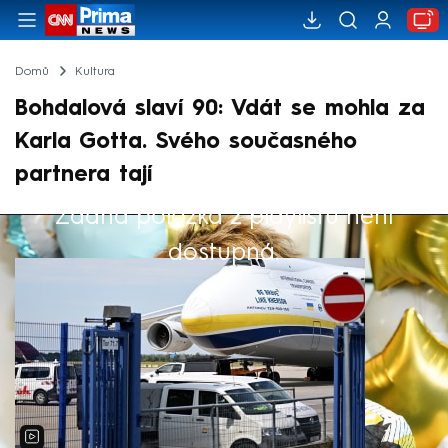
Domů
Kultura
Bohdalová slaví 90: Vdát se mohla za
Karla Gotta. Svého současného
partnera tají
Žádná položka z playlistu není
Výběr redakce
dostupná.