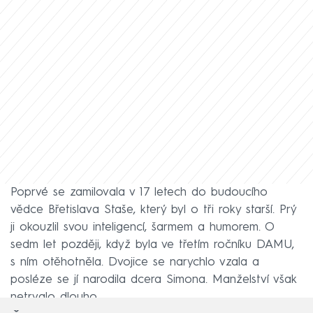
Poprvé se zamilovala v 17 letech do budoucího
vědce Břetislava Staše, který byl o tři roky starší. Prý
ji okouzlil svou inteligencí, šarmem a humorem. O
sedm let později, když byla ve třetím ročníku DAMU,
s ním otěhotněla. Dvojice se narychlo vzala a
posléze se jí narodila dcera Simona. Manželství však
netrvalo dlouho.