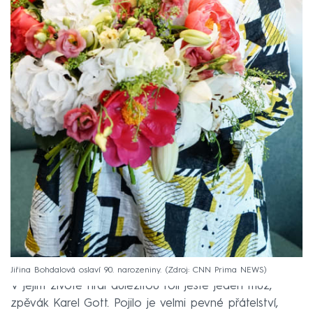
Jiřina Bohdalová oslaví 90. narozeniny.
Zdroj: CNN Prima NEWS
V jejím životě hrál důležitou roli ještě jeden muž,
zpěvák Karel Gott. Pojilo je velmi pevné přátelství,