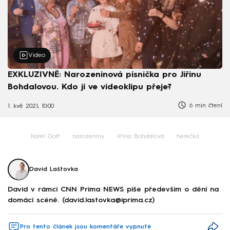
Video
EXKLUZIVNĚ: Narozeninová písnička pro Jiřinu
Bohdalovou. Kdo jí ve videoklipu přeje?
6 min čtení
1. kvě 2021, 10:00
Karel Gott
narozeniny
Jiřina Bohdalová
herečka
David Laštovka
David v rámci CNN Prima NEWS píše především o dění na
domácí scéně. (david.lastovka@iprima.cz)
Pro tento článek jsou komentáře vypnuté