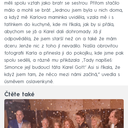
měli spolu vztah jako bratr se sestrou. Přitom stačilo
málo a mohli se brát. „Jednou jsem byla u nich doma,
a když mě Karlova maminka uviděla, vzala mě i s
tatínkem do kuchyně, kde mi říkala, jak by si přála,
abychom se já a Karel dali dohromady. Já jí
odpověděla, že jsem starší než on a také že mám
dceru. Jenže nic z toho jí nevadilo. Našla obrovitou
fotografii Karla a přinesla ji do pokojíku, kde jsme pak
spolu seděli, a rázně mu přikázala: ,Tady napíšeš:
Simonce její budoucí táta Karel Gott.‘ Asi si říkala, že
když jsem tam, že něco mezi námi začíná,“ uvedla s
úsměvem oslavenkyně.
Čtěte také