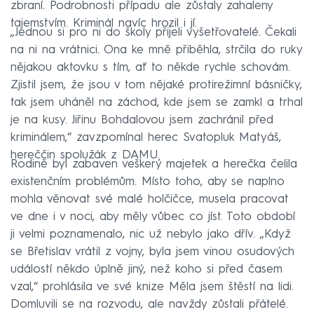
zbraní. Podrobnosti případu ale zůstaly zahaleny
tajemstvím. Kriminál navíc hrozil i jí.
„Jednou si pro ni do školy přijeli vyšetřovatelé. Čekali
na ni na vrátnici. Ona ke mně přiběhla, strčila do ruky
nějakou aktovku s tím, ať to někde rychle schovám.
Zjistil jsem, že jsou v tom nějaké protirežimní básničky,
tak jsem uháněl na záchod, kde jsem se zamkl a trhal
je na kusy. Jiřinu Bohdalovou jsem zachránil před
kriminálem,“ zavzpomínal herec Svatopluk Matyáš,
hereččin spolužák z DAMU.
Rodině byl zabaven veškerý majetek a herečka čelila
existenčním problémům. Místo toho, aby se naplno
mohla věnovat své malé holčičce, musela pracovat
ve dne i v noci, aby měly vůbec co jíst. Toto období
ji velmi poznamenalo, nic už nebylo jako dřív. „Když
se Břetislav vrátil z vojny, byla jsem vinou osudových
událostí někdo úplně jiný, než koho si před časem
vzal,“ prohlásila ve své knize Měla jsem štěstí na lidi.
Domluvili se na rozvodu, ale navždy zůstali přátelé.