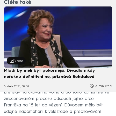
Čtěte také
Video
Mladí by měli být pokornější. Divadlu nikdy
neřeknu definitivní ne, přiznává Bohdalová
6 min čtení
6. dub 2021, 07:04
Břetislav narukoval na vojnu a do toho komunisté ve
zinscenovaném procesu odsoudili jejího otce
Františka na 15 let do vězení. Důvodem mělo být
údajné napomáhání k velezradě a přechovávání