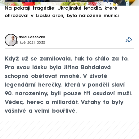
Na pokraji tragédie: Ukrajinské letadlo, které
P
ohrožoval v Lipsku dron, bylo naložené municí
e
David Laštovka
3. kvě 2021, 05:35
Když už se zamilovala, tak to stálo za to.
Pro svou lásku byla Jiřina Bohdalová
schopná obětovat mnohé. V životě
legendární herečky, která v pondělí slaví
90. narozeniny, byli pouze tři osudoví muži.
Vědec, herec a miliardář. Vztahy to byly
vášnivé a velmi bouřlivé.