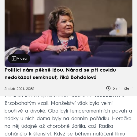
Video
Politici nám pěkně lžou. Národ se při covidu
nedokázal semknout, říká Bohdalová
6 min čtení
5. dub 2021, 20:36
Po šesti letech společného soužití se Bohdalová s
Brzobohatým vzali. Manželství však bylo velmi
bouřlivé a divoké. Oba byli temperamentních povah a
hádky u nich doma byly na denním pořádku. Herečka
na něj údajně až chorobně žárlila, což Radka
dohánělo k šílenství. Když se během natáčení filmu