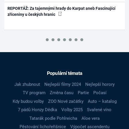
REPORTÁŽ: Za tajemnými hrady do Karpat aneb Fascinující
zříceniny u českých hranic
Populární témata
Jak zhubnout
Nejlepší filmy 2024
Nejlepší horory
TV program
Změna času
Partie
Počasí
Kdy budou volby
ZOO Nové začátky
Auto – katalog
7 pádů Honzy Dědka
Volby 2025
Svařené víno
Tatarák podle Pohlreicha
Aloe vera
Pěstování lichořeřišnice
Výpočet ascendentu