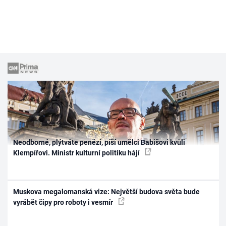
Neodborné, plýtváte penězi, píší umělci Babišovi kvůli
Klempířovi. Ministr kulturní politiku hájí
Muskova megalomanská vize: Největší budova světa bude
vyrábět čipy pro roboty i vesmír