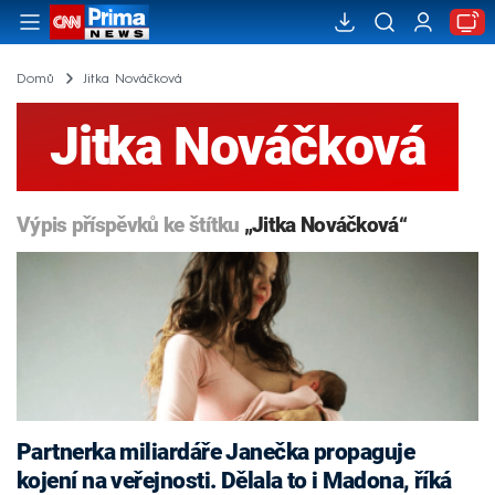
Domů
Jitka Nováčková
Jitka Nováčková
Výpis příspěvků ke štítku
„Jitka Nováčková“
Partnerka miliardáře Janečka propaguje
kojení na veřejnosti. Dělala to i Madona, říká