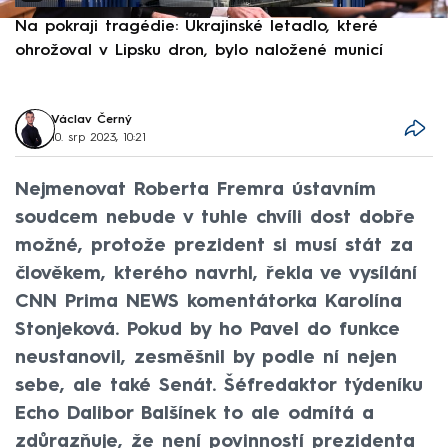
Na pokraji tragédie: Ukrajinské letadlo, které
P
ohrožoval v Lipsku dron, bylo naložené municí
e
Václav Černý
10. srp 2023, 10:21
Nejmenovat Roberta Fremra ústavním
soudcem nebude v tuhle chvíli dost dobře
možné, protože prezident si musí stát za
člověkem, kterého navrhl, řekla ve vysílání
CNN Prima NEWS komentátorka Karolína
Stonjeková. Pokud by ho Pavel do funkce
neustanovil, zesměšnil by podle ní nejen
sebe, ale také Senát. Šéfredaktor týdeníku
Echo Dalibor Balšínek to ale odmítá a
zdůrazňuje, že není povinností prezidenta