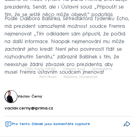
prezidenta, Senát, ale i Ústavní soud. „Připouští se
tím, že se ještě něco může objevit,“ podotkla.
Podle Dalibora Balšínka, šéfredaktora týdeníku Echo,
má prezident samozřejmě možnost soudce Fremra
nejmenovat. „Tím odkladem sám připustil, že počká
na další informace. Naopak nejmenování mu může
zachránit jeho kredit. Není jeho povinností řídit se
rozhodnutím Senátu,“ zdůraznil Balšínek s tím, že
neexistuje žádný závazek pro prezidenta, aby
CNN Prima NEWS
Ústavní soud
komentátor
musel Fremra ústavním soudcem jmenovat.
Petr Pavel
Karolína Stonjeková
Václav Černý
vaclav.cerny@iprima.cz
Pro tento článek jsou komentáře vypnuté