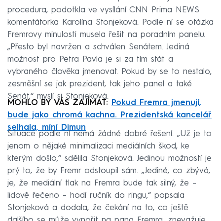
procedura, podotkla ve vysílání CNN Prima NEWS
komentátorka Karolína Stonjeková. Podle ní se otázka
Fremrovy minulosti musela řešit na poradním panelu.
„Přesto byl navržen a schválen Senátem. Jediná
možnost pro Petra Pavla je si za tím stát a
vybraného člověka jmenovat. Pokud by se to nestalo,
zesměšní se jak prezident, tak jeho panel a také
Senát,“ myslí si Stonjeková.
MOHLO BY VÁS ZAJÍMAT:
Pokud Fremra jmenují,
bude jako chromá kachna. Prezidentská kancelář
selhala, míní Dimun
Situace podle ní nemá žádné dobré řešení. „Už je to
jenom o nějaké minimalizaci mediálních škod, ke
kterým došlo,“ sdělila Stonjeková. Jedinou možností je
prý to, že by Fremr odstoupil sám. „Jediné, co zbývá,
je, že mediální tlak na Fremra bude tak silný, že –
lidově řečeno – hodí ručník do ringu,“ popsala
Stonjeková a dodala, že čekání na to, co ještě
dalšího se může vynořit na pana Fremra, znevažuje