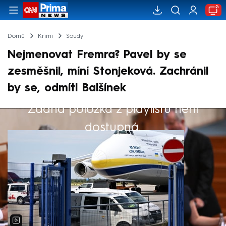
Domů
Krimi
Soudy
Nejmenovat Fremra? Pavel by se
zesměšnil, míní Stonjeková. Zachránil
by se, odmítl Balšínek
Žádná položka z playlistu není
Výběr redakce
dostupná.