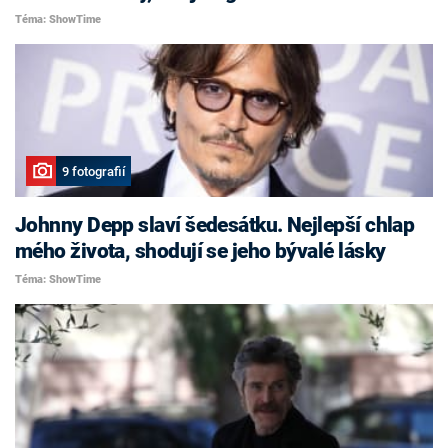
Téma: ShowTime
9 fotografií
Johnny Depp slaví šedesátku. Nejlepší chlap
mého života, shodují se jeho bývalé lásky
Téma: ShowTime