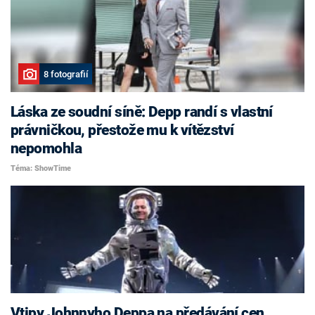
8 fotografií
Láska ze soudní síně: Depp randí s vlastní
právničkou, přestože mu k vítězství
nepomohla
Téma: ShowTime
Vtipy Johnnyho Deppa na předávání cen