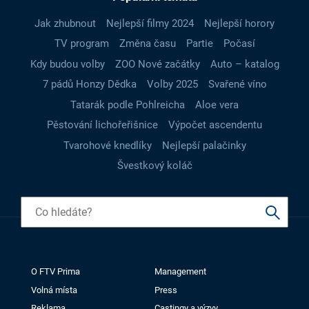
Jak zhubnout
Nejlepší filmy 2024
Nejlepší horory
TV program
Změna času
Partie
Počasí
Kdy budou volby
ZOO Nové začátky
Auto – katalog
7 pádů Honzy Dědka
Volby 2025
Svařené víno
Tatarák podle Pohlreicha
Aloe vera
Pěstování lichořeřišnice
Výpočet ascendentu
Tvarohové knedlíky
Nejlepší palačinky
Švestkový koláč
O FTV Prima
Management
Volná místa
Press
Reklama
Castingy a výzvy