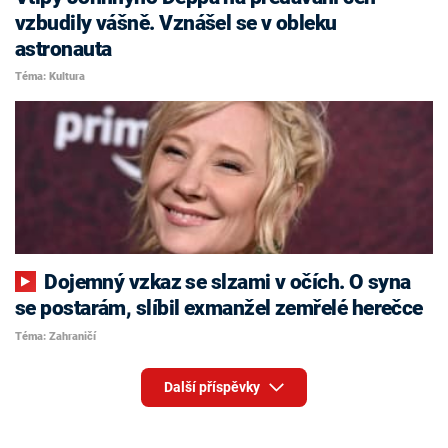
vzbudily vášně. Vznášel se v obleku
astronauta
Téma: Kultura
Dojemný vzkaz se slzami v očích. O syna
se postarám, slíbil exmanžel zemřelé herečce
Téma: Zahraničí
Další příspěvky