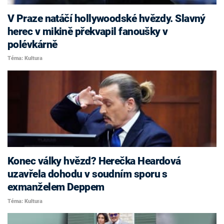
V Praze natáčí hollywoodské hvězdy. Slavný
herec v mikině překvapil fanoušky v
polévkárně
Téma: Kultura
Konec války hvězd? Herečka Heardová
uzavřela dohodu v soudním sporu s
exmanželem Deppem
Téma: Kultura