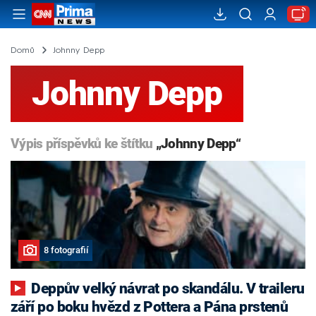
Domů
Johnny Depp
Johnny Depp
Výpis příspěvků ke štítku
„Johnny Depp“
8 fotografií
Deppův velký návrat po skandálu. V traileru
září po boku hvězd z Pottera a Pána prstenů