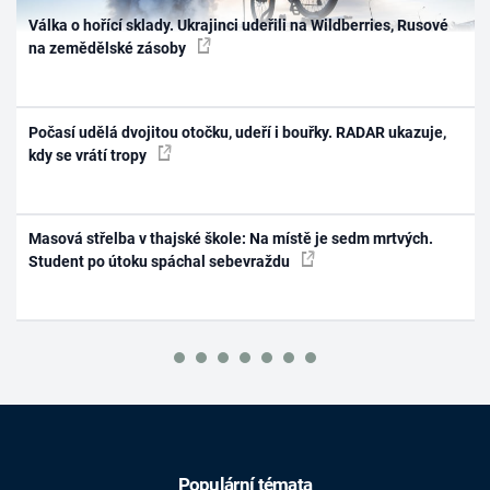
Válka o hořící sklady. Ukrajinci udeřili na Wildberries, Rusové
na zemědělské zásoby
Počasí udělá dvojitou otočku, udeří i bouřky. RADAR ukazuje,
kdy se vrátí tropy
Masová střelba v thajské škole: Na místě je sedm mrtvých.
Student po útoku spáchal sebevraždu
Populární témata