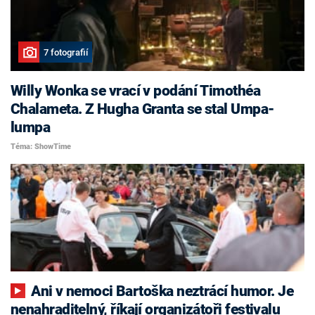
7 fotografií
Willy Wonka se vrací v podání Timothéa
Chalameta. Z Hugha Granta se stal Umpa-
lumpa
Téma: ShowTime
Ani v nemoci Bartoška neztrácí humor. Je
nenahraditelný, říkají organizátoři festivalu