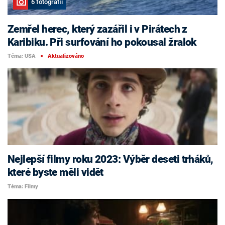
6 fotografií
Zemřel herec, který zazářil i v Pirátech z
Karibiku. Při surfování ho pokousal žralok
Téma: USA
Aktualizováno
■
Nejlepší filmy roku 2023: Výběr deseti trháků,
které byste měli vidět
Téma: Filmy