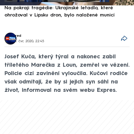
Na pokraji tragédie: Ukrajinské letadlo, které
P
ohrožoval v Lipsku dron, bylo naložené municí
e
red
1. čvc 2020, 22:45
Josef Kuča, který týral a nakonec zabil
tříletého Marečka z Loun, zemřel ve vězení.
Policie cizí zavinění vyloučila. Kučovi rodiče
však odmítají, že by si jejich syn sáhl na
život, informoval na svém webu Expres.