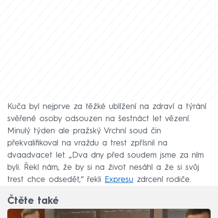
Kuča byl nejprve za těžké ublížení na zdraví a týrání
svěřené osoby odsouzen na šestnáct let vězení.
Minulý týden ale pražský Vrchní soud čin
překvalifikoval na vraždu a trest zpřísnil na
dvaadvacet let. „Dva dny před soudem jsme za ním
byli. Řekl nám, že by si na život nesáhl a že si svůj
trest chce odsedět,“ řekli
Expresu
zdrcení rodiče.
Čtěte také