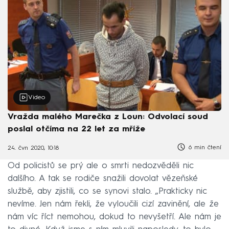
Video
Vražda malého Marečka z Loun: Odvolací soud
poslal otčíma na 22 let za mříže
6 min čtení
24. čvn 2020, 10:18
Od policistů se prý ale o smrti nedozvěděli nic
dalšího. A tak se rodiče snažili dovolat vězeňské
službě, aby zjistili, co se synovi stalo. „Prakticky nic
nevíme. Jen nám řekli, že vyloučili cizí zavinění, ale že
nám víc říct nemohou, dokud to nevyšetří. Ale nám je