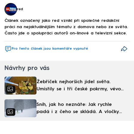
red
Článek označený jako red vznikl při společné redakční
práci na nejaktuálnějším tématu z domova nebo ze světa.
Často jde o spolupráci autorů on-linové a televizní sekce.
Pro tento článek jsou komentáře vypnuté
Návrhy pro vás
Žebříček nejhorších jídel světa.
Umístily se i tři české pokrmy, vévodí
skandinávská kuchyně
Sníh, jak ho neznáte: Jak rychle
padá i z čeho se skládá. A vločky
nejsou bílé