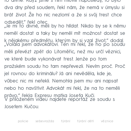
to divné. Když jsme s ním mluvili naposledy, to bylo
dva dny před soudem, řekl nám, že nemá v úmyslu si
brát život. Že ho nic nezlomí a že si svůj trest chce
odsedět,“ řekl otec.
„Je mi to divné, měli by ho hlídat. Nikdo by se k němu
neměl dostat a taky by neměl mít možnost dostat se
k nějakému předmětu, kterým by si vzal život,“ dodal.
„Volala jsem advokátovi. Ten mi řekl, že ho po soudu
měli převézt zpět do Litoměřic, než mu určí věznici,
ve které bude vykonávat trest. Jenže po tom
pražském soudu ho tam nepřevezli. Nevím proč. Proč
jel rovnou do kriminálu? Já ani nevěděla, kde je,
vůbec nic mi neřekli. Nemohla jsem mu ani napsat
nebo ho navštívit. Advokát mi řekl, že na to neměli
právo,“ řekla Expresu matka Josefa Kuči.
V přiloženém videu najdete reportáž ze soudu s
Josefem Kučou.
policie
sebevražda
týrání
týrání dětí
věznice