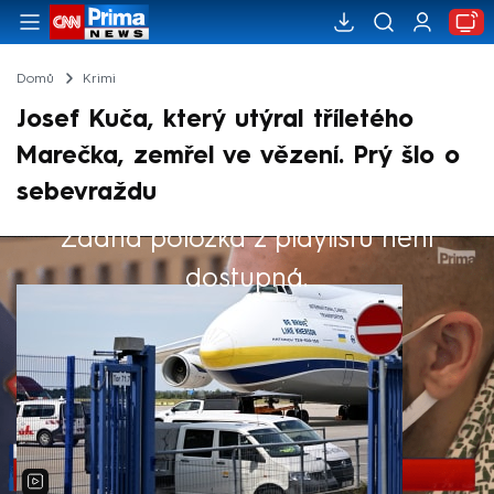
Domů
Krimi
Josef Kuča, který utýral tříletého
Marečka, zemřel ve vězení. Prý šlo o
sebevraždu
Žádná položka z playlistu není
Výběr redakce
dostupná.