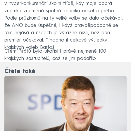
v hyperkonkurenční školní třídě, kdy moje dobrá
známka znamená špatná známka někoho jiného.
Podle průzkumů na ty velké volby se dalo očekávat,
že ANO bude úspěšné, i když pravděpodobně se
tam nejásá a úspěch je výrazně nižší, než pan
premiér očekával, “ hodnotil celkové výsledky
krajských voleb Bartoš.
Cílem Pirátů bylo ukořistit právě nejméně 100
krajských zastupitelů, což se jim podařilo.
Čtěte také