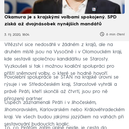
Okamura je s krajskými volbami spokojený. SPD
získá až dvojnásobek nynějších mandátů
6 min čtení
3. říj 2020, 18:04
Vítězství sice nedosáhli v žádném z krajů, ale na
druhém místě jsou na Vysočině i v Olomouckém kraji,
kde sestavili společnou kandidátku se Starosty.
Vyzkoušeli si tak i možnou koaliční spolupráci pro
příští sněmovní volby, o které se hodně hovoří.
Povolební spolupráce se STAN na krajské úrovni se
rýsuje i ve Středočeském kraji, Starostové vyhráli a
právě Piráti, kteří skončili až čtvrtí, jsou pro ně
přirozený partner.
Úspěch zaznamenali Piráti i v Jihočeském,
Jihomoravském, Karlovarském nebo Královéhradeckém
kraji. Ve všech budou jakýmsi jazýčkem na vahách při
sestavování budoucích koalic.
To, co Pirátům zatím úplně nejde, je cesta do