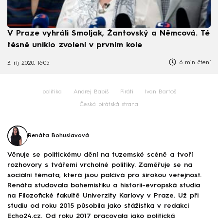
V Praze vyhráli Smoljak, Žantovský a Němcová. Té
těsně uniklo zvolení v prvním kole
6 min čtení
3. říj 2020, 16:05
politika
Andrej Babiš
Piráti
Ivan Bartoš
Česká pirátská strana
Renáta Bohuslavová
Věnuje se politickému dění na tuzemské scéně a tvoří
rozhovory s tvářemi vrcholné politiky. Zaměřuje se na
sociální témata, která jsou palčivá pro širokou veřejnost.
Renáta studovala bohemistiku a historii-evropská studia
na Filozofické fakultě Univerzity Karlovy v Praze. Už při
studiu od roku 2015 působila jako stážistka v redakci
Echo24.cz. Od roku 2017 pracovala jako politická