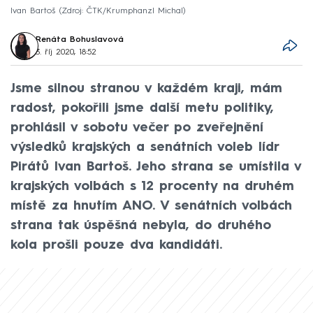
Ivan Bartoš
Zdroj: ČTK/Krumphanzl Michal
Renáta Bohuslavová
3. říj 2020, 18:52
Jsme silnou stranou v každém kraji, mám
radost, pokořili jsme další metu politiky,
prohlásil v sobotu večer po zveřejnění
výsledků krajských a senátních voleb lídr
Pirátů Ivan Bartoš. Jeho strana se umístila v
krajských volbách s 12 procenty na druhém
místě za hnutím ANO. V senátních volbách
strana tak úspěšná nebyla, do druhého
kola prošli pouze dva kandidáti.