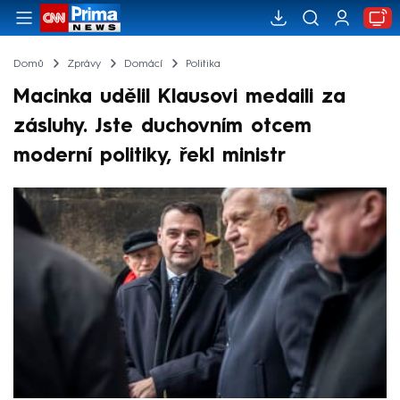
Domů
Zprávy
Domácí
Politika
Macinka udělil Klausovi medaili za
zásluhy. Jste duchovním otcem
moderní politiky, řekl ministr