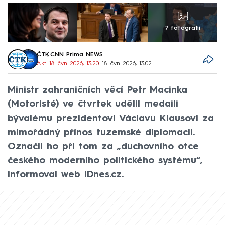
7 fotografií
ČTK
,
CNN Prima NEWS
Akt. 18. čvn 2026, 13:20
• 18. čvn 2026, 13:02
Ministr zahraničních věcí Petr Macinka
(Motoristé) ve čtvrtek udělil medaili
bývalému prezidentovi Václavu Klausovi za
mimořádný přínos tuzemské diplomacii.
Označil ho při tom za „duchovního otce
českého moderního politického systému“,
informoval web iDnes.cz.