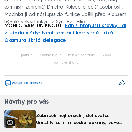
exministr zahraničí Dmytro Kuleba a další osobnosti.
Macinka ji od nástupu do funkce udělil před Klausem
bývalé velvyslankyni v Sýrii Evě Filipi.
MOHLO VÁM UNIKNOUT:
Babiš propustí stovky lidí
z Úřadu vlády: Není tam ani kde sedět, říká.
Okamura škrtá delegace
Failed to fetch
politika
Václav Klaus
ministr zahraničí
vláda
politické strany
Vstup do diskuze
Návrhy pro vás
Žebříček nejhorších jídel světa.
Umístily se i tři české pokrmy, vévodí
skandinávská kuchyně