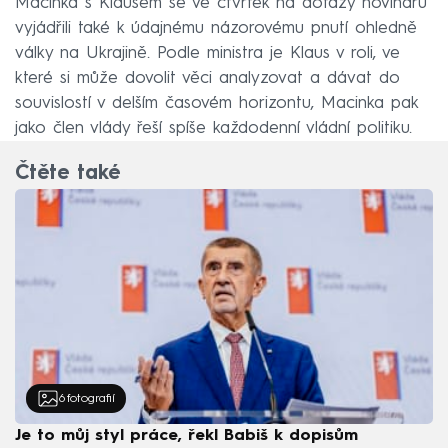
Macinka s Klausem se ve čtvrtek na dotazy novinářů
vyjádřili také k údajnému názorovému pnutí ohledně
války na Ukrajině. Podle ministra je Klaus v roli, ve
které si může dovolit věci analyzovat a dávat do
souvislostí v delším časovém horizontu, Macinka pak
jako člen vlády řeší spíše každodenní vládní politiku.
Čtěte také
6
fotografií
Je to můj styl práce, řekl Babiš k dopisům