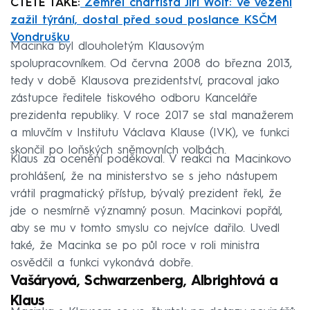
ČTĚTE TAKÉ:
Zemřel chartista Jiří Wolf: Ve vězení
zažil týrání, dostal před soud poslance KSČM
Vondrušku
Macinka byl dlouholetým Klausovým
spolupracovníkem. Od června 2008 do března 2013,
tedy v době Klausova prezidentství, pracoval jako
zástupce ředitele tiskového odboru Kanceláře
prezidenta republiky. V roce 2017 se stal manažerem
a mluvčím v Institutu Václava Klause (IVK), ve funkci
skončil po loňských sněmovních volbách.
Klaus za ocenění poděkoval. V reakci na Macinkovo
prohlášení, že na ministerstvo se s jeho nástupem
vrátil pragmatický přístup, bývalý prezident řekl, že
jde o nesmírně významný posun. Macinkovi popřál,
aby se mu v tomto smyslu co nejvíce dařilo. Uvedl
také, že Macinka se po půl roce v roli ministra
osvědčil a funkci vykonává dobře.
Vašáryová, Schwarzenberg, Albrightová a
Klaus