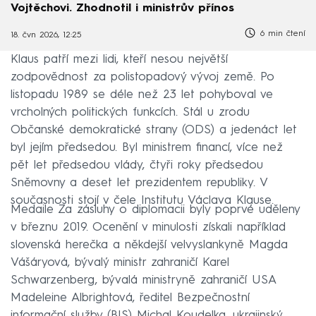
Vojtěchovi. Zhodnotil i ministrův přínos
6 min čtení
18. čvn 2026, 12:25
Klaus patří mezi lidi, kteří nesou největší
zodpovědnost za polistopadový vývoj země. Po
listopadu 1989 se déle než 23 let pohyboval ve
vrcholných politických funkcích. Stál u zrodu
Občanské demokratické strany (ODS) a jedenáct let
byl jejím předsedou. Byl ministrem financí, více než
pět let předsedou vlády, čtyři roky předsedou
Sněmovny a deset let prezidentem republiky. V
současnosti stojí v čele Institutu Václava Klause.
Medaile Za zásluhy o diplomacii byly poprvé uděleny
v březnu 2019. Ocenění v minulosti získali například
slovenská herečka a někdejší velvyslankyně Magda
Vášáryová, bývalý ministr zahraničí Karel
Schwarzenberg, bývalá ministryně zahraničí USA
Madeleine Albrightová, ředitel Bezpečnostní
informační služby (BIS) Michal Koudelka, ukrajinský