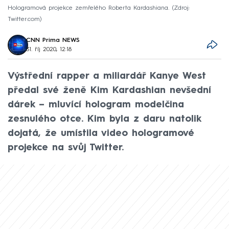
Hologramová projekce zemřelého Roberta Kardashiana.
Zdroj:
Twitter.com
CNN Prima NEWS
31. říj 2020, 12:18
Výstřední rapper a miliardář Kanye West
předal své ženě Kim Kardashian nevšední
dárek – mluvící hologram modelčina
zesnulého otce. Kim byla z daru natolik
dojatá, že umístila video hologramové
projekce na svůj Twitter.