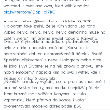
hologram of my dad. ✨🤍 It is so lifelike! We
watched it over and over, filled with emotion.
pic.twitter.com/jD6pHo17KC
— Kim Kardashian (@KimKardashian)
October 29, 2020
Hologram také zmínil, že je Kim vdaná „za toho
vůbec nejvíc, nejvíc, nejvíc, nejvíc geniálního muže na
celém světě.“ Tím zřejmě myslel rappera Kanyeho.
Dnes už čtyřicetiletá modelka a podnikatelka Kim
byla z dárku naprosto unešená. „Kanye mi k
narozeninám dal ten nejpromyšlenější dárek v životě.
Speciální překvapení z nebe. Hologram mého otce.
Je jako živý! Díváme se na něj znovu a znovu, jsme
nabiti emocemi,“ napsala Kim na svůj Twitter, kde ji
sleduje 67 milionů uživatelů.
„Nemůžu ani slovy vyjádřit, co to pro nás znamená. I
pro mé sestry, bratry, moji matku i nejbližší přátele.
Jsem hrozně moc vděčná Kanyemu za tuto
vzpomínku, která přetrvá do konce života,“
okomentovala modelka dárek podle BBC.