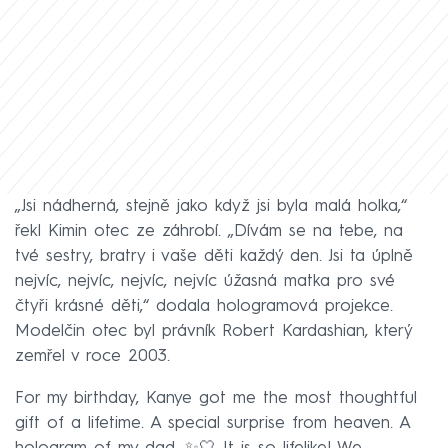
„Jsi nádherná, stejně jako když jsi byla malá holka,“
řekl Kimin otec ze záhrobí. „Dívám se na tebe, na
tvé sestry, bratry i vaše děti každý den. Jsi ta úplně
nejvíc, nejvíc, nejvíc, nejvíc úžasná matka pro své
čtyři krásné děti,“ dodala hologramová projekce.
Modelčin otec byl právník Robert Kardashian, který
zemřel v roce 2003.
For my birthday, Kanye got me the most thoughtful
gift of a lifetime. A special surprise from heaven. A