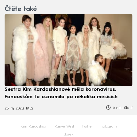
Čtěte také
Sestra Kim Kardashianové měla koronavirus.
Fanouškům to oznámila po několika měsících
6 min čtení
28. říj 2020, 19:52
Kim Kardashian
Kanye West
Twitter
hologram
dárek