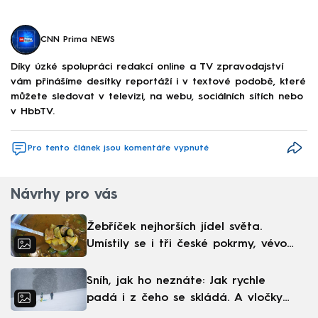
CNN Prima NEWS
Díky úzké spolupráci redakcí online a TV zpravodajství
vám přinášíme desítky reportáží i v textové podobě, které
můžete sledovat v televizi, na webu, sociálních sítích nebo
v HbbTV.
Pro tento článek jsou komentáře vypnuté
Návrhy pro vás
Žebříček nejhorších jídel světa.
Umístily se i tři české pokrmy, vévodí
skandinávská kuchyně
Sníh, jak ho neznáte: Jak rychle
padá i z čeho se skládá. A vločky
nejsou bílé