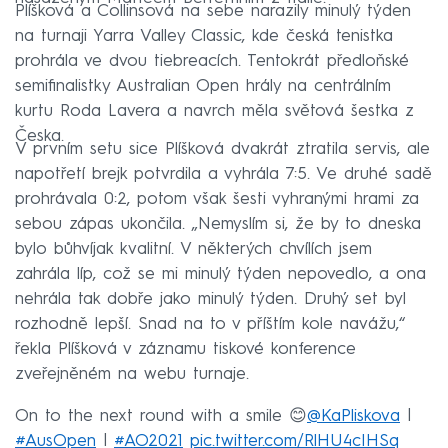
Plíšková a Collinsová na sebe narazily minulý týden
na turnaji Yarra Valley Classic, kde česká tenistka
prohrála ve dvou tiebreacích. Tentokrát předloňské
semifinalistky Australian Open hrály na centrálním
kurtu Roda Lavera a navrch měla světová šestka z
Česka.
V prvním setu sice Plíšková dvakrát ztratila servis, ale
napotřetí brejk potvrdila a vyhrála 7:5. Ve druhé sadě
prohrávala 0:2, potom však šesti vyhranými hrami za
sebou zápas ukončila. „Nemyslím si, že by to dneska
bylo bůhvíjak kvalitní. V některých chvílích jsem
zahrála líp, což se mi minulý týden nepovedlo, a ona
nehrála tak dobře jako minulý týden. Druhý set byl
rozhodně lepší. Snad na to v příštím kole navážu,“
řekla Plíšková v záznamu tiskové konference
zveřejněném na webu turnaje.
On to the next round with a smile 😊
@KaPliskova
|
#AusOpen
|
#AO2021
pic.twitter.com/RlHU4cIHSq