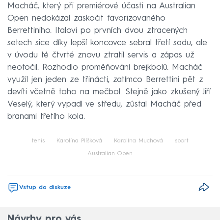
Macháč, který při premiérové účasti na Australian
Open nedokázal zaskočit favorizovaného
Berrettiniho. Italovi po prvních dvou ztracených
setech sice díky lepší koncovce sebral třetí sadu, ale
v úvodu té čtvrté znovu ztratil servis a zápas už
neotočil. Rozhodlo proměňování brejkbolů. Macháč
využil jen jeden ze třinácti, zatímco Berrettini pět z
devíti včetně toho na mečbol. Stejně jako zkušený Jiří
Veselý, který vypadl ve středu, zůstal Macháč před
branami třetího kola.
tenis
Karolína Plíšková
Karolína Muchová
sport
Australian Open
Vstup do diskuze
Návrhy pro vás