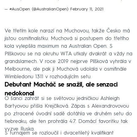
— #AusOpen (@AustralianOpen)
February 11, 2021
Ve třetím kole narazí na Muchovou, takže Česko má
jistou osmifinalistku. Muchová si postupem do třetího
kola vylepšila maximum na Australian Open. S
Plíškovou se na okruhu WTA utkaly dvakrát a vždy na
grandslamech. V roce 2019 nejprve Plíšková vyhrála v
Melbourne, ale pak ji Muchová udolala v osmifinále
Wimbledonu 13:11 v rozhodujícím setu.
Debutant Macháč se snažil, ale senzaci
nedokonal
O šanci zahrát si se světovou jedničkou Ashleigh
Bartyovou přišla Krejčíková. Zápas s Alexandrovovou
po ztracené úvodní sadě dotáhla ve druhém setu do
tiebreaku, ale ten prohrála 4:7. Domácí favoritku tak
vyzve Ruska.
S turnajem se rozloučil i dvacetiletý kvalifikant