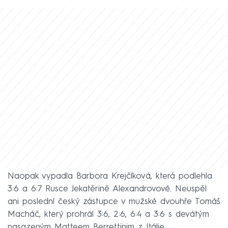
Naopak vypadla Barbora Krejčíková, která podlehla
3:6 a 6:7 Rusce Jekatěrině Alexandrovové. Neuspěl
ani poslední český zástupce v mužské dvouhře Tomáš
Macháč, který prohrál 3:6, 2:6, 6:4 a 3:6 s devátým
nasazeným Matteem Berrettinim z Itálie.