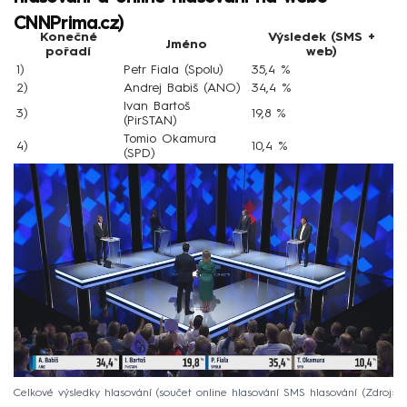
CNNPrima.cz)
Konečné
Výsledek (SMS +
Jméno
pořadí
web)
1)
Petr Fiala (Spolu)
35,4 %
2)
Andrej Babiš (ANO)
34,4 %
Ivan Bartoš
3)
19,8 %
(PirSTAN)
Tomio Okamura
4)
10,4 %
(SPD)
Celkové výsledky hlasování (součet online hlasování SMS hlasování
Zdroj: