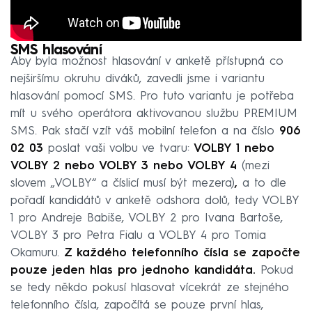
SMS hlasování
Aby byla možnost hlasování v anketě přístupná co
nejširšímu okruhu diváků, zavedli jsme i variantu
hlasování pomocí SMS. Pro tuto variantu je potřeba
mít u svého operátora aktivovanou službu PREMIUM
SMS. Pak stačí vzít váš mobilní telefon a na číslo
906
02 03
poslat vaši volbu ve tvaru:
VOLBY 1 nebo
VOLBY 2 nebo VOLBY 3 nebo VOLBY 4
(mezi
slovem „VOLBY“ a číslicí musí být mezera)
,
a to dle
pořadí kandidátů v anketě odshora dolů, tedy VOLBY
1 pro Andreje Babiše, VOLBY 2 pro Ivana Bartoše,
VOLBY 3 pro Petra Fialu a VOLBY 4 pro Tomia
Okamuru.
Z každého telefonního čísla se započte
pouze jeden hlas pro jednoho kandidáta.
Pokud
se tedy někdo pokusí hlasovat vícekrát ze stejného
telefonního čísla, započítá se pouze první hlas,