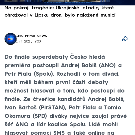
Na pokraji tragédie: Ukrajinské letadlo, které
P
ohrožoval v Lipsku dron, bylo naložené municí
e
CNN Prima NEWS
3. říj 2021, 19:00
Do finále superdebaty Česko hledá
premiéra postoupil Andrej Babiš (ANO) a
Petr Fiala (Spolu). Rozhodli o tom diváci,
kteří měli během první části debaty
možnost hlasovat o tom, kdo postoupí do
finále. Ze čtveřice kandidátů Andrej Babiš,
Ivan Bartoš (PirSTAN), Petr Fiala a Tomio
Okamura (SPD) diváky nejvíce zaujal právě
šéf ANO a lídr koalice Spolu. Lidé mohli
hlasovat pomocí SMS a také online na