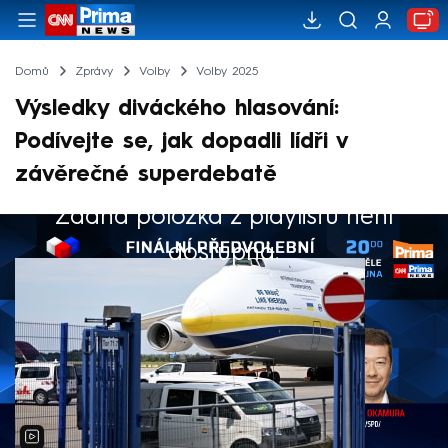
Domů
Zprávy
Volby
Volby 2025
Výsledky diváckého hlasování:
Podívejte se, jak dopadli lídři v
závěrečné superdebatě
Žádná položka z playlistu není
Výběr redakce
dostupná.