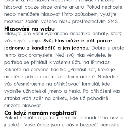
Okamura. Na našich webových stránkách můžete
hlasovat pouze skrze online anketu. Pokud nechcete
nebo nemůžete hlasovat tímto způsobem, využijte
možnost zaslání vašeho hlasu prostřednictvím SMS.
Hlasování na webu
Hlasujte pro vámi vybraného účastníka debaty, který
vás nejvíc zaujal.
Svůj hlas můžete dát pouze
jednomu z kandidátů a jen jednou.
Dobře si proto
tento krok promyslete. Než svůj hlas věnujete, je
potřeba se přihlásit k vašemu účtu na iPrima.cz.
Kliknete na červené tlačítko „Přihlásit se“, které je
umístěné přímo pod možnostmi v anketě. Následně
vás přesměrujeme na přihlašovací formulář, kde
vyplníte uživatelské jméno a heslo. Po přihlášení vás
stránka vrátí zpět na anketu, kde už pohodlně
můžete hlasovat.
Co když nemám registraci?
Pokud nemáte registraci, není nic jednoduššího než si
ji založit. Vaše údaje jsou u nás v bezpečí, nemusíte