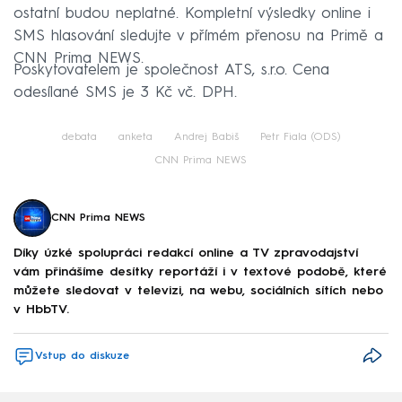
ostatní budou neplatné. Kompletní výsledky online i
SMS hlasování sledujte v přímém přenosu na Primě a
CNN Prima NEWS.
Poskytovatelem je společnost ATS, s.r.o. Cena
odesílané SMS je 3 Kč vč. DPH.
debata
anketa
Andrej Babiš
Petr Fiala (ODS)
CNN Prima NEWS
CNN Prima NEWS
Díky úzké spolupráci redakcí online a TV zpravodajství
vám přinášíme desítky reportáží i v textové podobě, které
můžete sledovat v televizi, na webu, sociálních sítích nebo
v HbbTV.
Vstup do diskuze