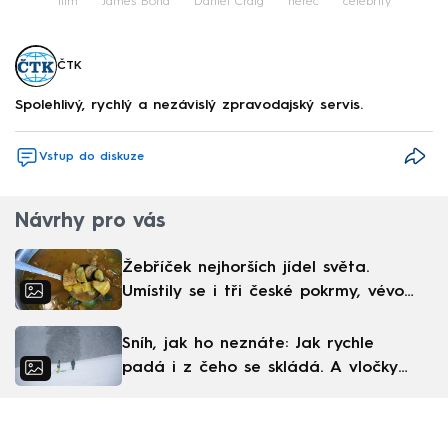
film
James Bond
Daniel Craig
herec
celebrity
ČTK
Spolehlivý, rychlý a nezávislý zpravodajský servis.
Vstup do diskuze
Návrhy pro vás
Žebříček nejhorších jídel světa.
Umístily se i tři české pokrmy, vévodí
skandinávská kuchyně
Sníh, jak ho neznáte: Jak rychle
padá i z čeho se skládá. A vločky
nejsou bílé