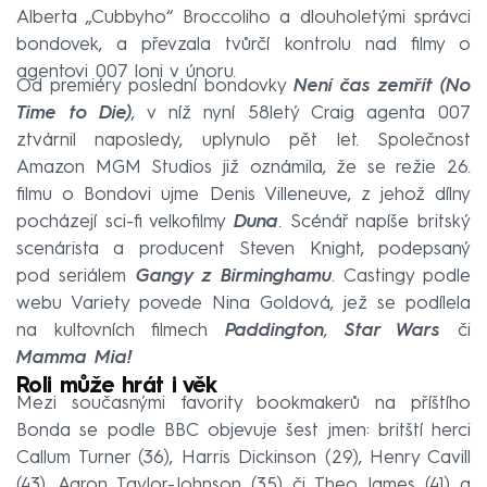
Alberta „Cubbyho“ Broccoliho a dlouholetými správci
bondovek, a převzala tvůrčí kontrolu nad filmy o
agentovi 007 loni v únoru.
Od premiéry poslední bondovky
Není čas zemřít (No
Time to Die)
, v níž nyní 58letý Craig agenta 007
ztvárnil naposledy, uplynulo pět let. Společnost
Amazon MGM Studios již oznámila, že se režie 26.
filmu o Bondovi ujme Denis Villeneuve, z jehož dílny
pocházejí sci-fi velkofilmy
Duna
. Scénář napíše britský
scenárista a producent Steven Knight, podepsaný
pod seriálem
Gangy z Birminghamu
. Castingy podle
webu Variety povede Nina Goldová, jež se podílela
na kultovních filmech
Paddington
,
Star Wars
či
Mamma Mia!
Roli může hrát i věk
Mezi současnými favority bookmakerů na příštího
Bonda se podle BBC objevuje šest jmen: britští herci
Callum Turner (36), Harris Dickinson (29), Henry Cavill
(43), Aaron Taylor-Johnson (35) či Theo James (41) a