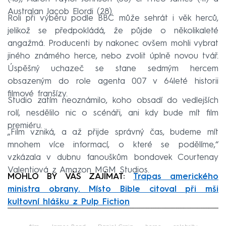
Australan Jacob Elordi (28).
Roli při výběru podle BBC může sehrát i věk herců,
jelikož se předpokládá, že půjde o několikaleté
angažmá. Producenti by nakonec ovšem mohli vybrat
jiného známého herce, nebo zvolit úplně novou tvář.
Úspěšný uchazeč se stane sedmým hercem
obsazeným do role agenta 007 v 64leté historii
filmové franšízy.
Studio zatím neoznámilo, koho obsadí do vedlejších
rolí, nesdělilo nic o scénáři, ani kdy bude mít film
premiéru.
„Film vzniká, a až přijde správný čas, budeme mít
mnohem více informací, o které se podělíme,“
vzkázala v dubnu fanouškům bondovek Courtenay
Valentiová z Amazon MGM Studios.
MOHLO BY VÁS ZAJÍMAT:
Trapas amerického
ministra obrany. Místo Bible citoval při mši
kultovní hlášku z Pulp Fiction
Failed to fetch