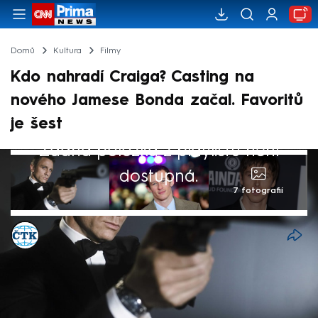
Domů
Kultura
Filmy
Kdo nahradí Craiga? Casting na
nového Jamese Bonda začal. Favoritů
je šest
Žádná položka z playlistu není
dostupná.
7 fotografií
ČTK
16. kvě 2026, 07:52
Po letech čekání a spekulací o tom, kdo v
roli agenta 007 nahradí Daniela Craiga,