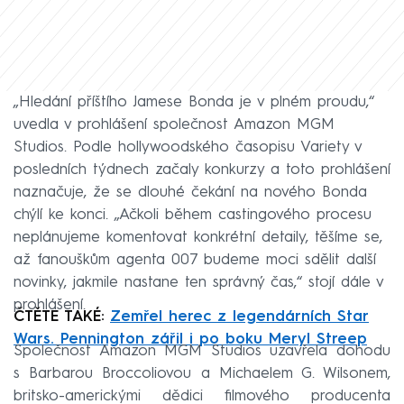
„Hledání příštího Jamese Bonda je v plném proudu,“
uvedla v prohlášení společnost Amazon MGM
Studios. Podle hollywoodského časopisu Variety v
posledních týdnech začaly konkurzy a toto prohlášení
naznačuje, že se dlouhé čekání na nového Bonda
chýlí ke konci. „Ačkoli během castingového procesu
neplánujeme komentovat konkrétní detaily, těšíme se,
až fanouškům agenta 007 budeme moci sdělit další
novinky, jakmile nastane ten správný čas,“ stojí dále v
prohlášení.
ČTĚTE TAKÉ:
Zemřel herec z legendárních Star
Wars. Pennington zářil i po boku Meryl Streep
Společnost Amazon MGM Studios uzavřela dohodu
s Barbarou Broccoliovou a Michaelem G. Wilsonem,
britsko-americkými dědici filmového producenta