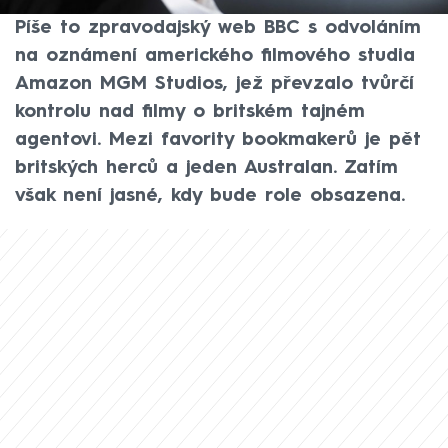
začaly castingy na příštího Jamese Bonda.
Píše to zpravodajský web BBC s odvoláním
na oznámení amerického filmového studia
Amazon MGM Studios, jež převzalo tvůrčí
kontrolu nad filmy o britském tajném
agentovi. Mezi favority bookmakerů je pět
britských herců a jeden Australan. Zatím
však není jasné, kdy bude role obsazena.