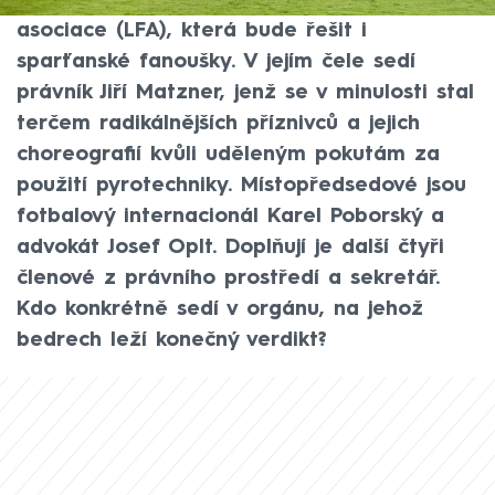
disciplinární komise Ligové fotbalové
asociace (LFA), která bude řešit i
sparťanské fanoušky. V jejím čele sedí
právník Jiří Matzner, jenž se v minulosti stal
terčem radikálnějších příznivců a jejich
choreografií kvůli uděleným pokutám za
použití pyrotechniky. Místopředsedové jsou
fotbalový internacionál Karel Poborský a
advokát Josef Oplt. Doplňují je další čtyři
členové z právního prostředí a sekretář.
Kdo konkrétně sedí v orgánu, na jehož
bedrech leží konečný verdikt?