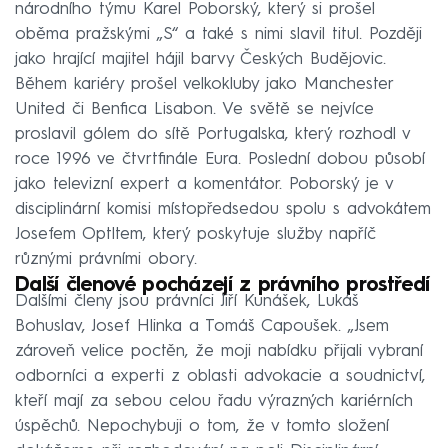
národního týmu Karel Poborský, který si prošel
oběma pražskými „S“ a také s nimi slavil titul. Později
jako hrající majitel hájil barvy Českých Budějovic.
Během kariéry prošel velkokluby jako Manchester
United či Benfica Lisabon. Ve světě se nejvíce
proslavil gólem do sítě Portugalska, který rozhodl v
roce 1996 ve čtvrtfinále Eura. Poslední dobou působí
jako televizní expert a komentátor. Poborský je v
disciplinární komisi místopředsedou spolu s advokátem
Josefem Optltem, který poskytuje služby napříč
různými právními obory.
Další členové pocházejí z právního prostředí
Dalšími členy jsou právníci Jiří Kunášek, Lukáš
Bohuslav, Josef Hlinka a Tomáš Capoušek. „Jsem
zároveň velice poctěn, že moji nabídku přijali vybraní
odborníci a experti z oblasti advokacie a soudnictví,
kteří mají za sebou celou řadu výrazných kariérních
úspěchů. Nepochybuji o tom, že v tomto složení