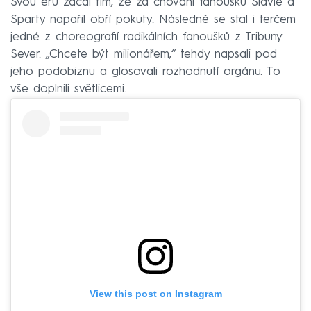
Svou éru začal tím, že za chování fanoušků Slavie a
Sparty napařil obří pokuty. Následně se stal i terčem
jedné z choreografií radikálních fanoušků z Tribuny
Sever. „Chcete být milionářem,“ tehdy napsali pod
jeho podobiznu a glosovali rozhodnutí orgánu. To
vše doplnili světlicemi.
View this post on Instagram