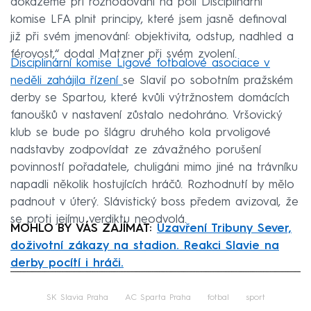
dokážeme při rozhodování na poli Disciplinární
komise LFA plnit principy, které jsem jasně definoval
již při svém jmenování: objektivita, odstup, nadhled a
férovost,“ dodal Matzner při svém zvolení.
Disciplinární komise Ligové fotbalové asociace v
neděli zahájila řízení
se Slavií po sobotním pražském
derby se Spartou, které kvůli výtržnostem domácích
fanoušků v nastavení zůstalo nedohráno. Vršovický
klub se bude po šlágru druhého kola prvoligové
nadstavby zodpovídat ze závažného porušení
povinností pořadatele, chuligáni mimo jiné na trávníku
napadli několik hostujících hráčů. Rozhodnutí by mělo
padnout v úterý. Slávistický boss předem avizoval, že
se proti jejímu verdiktu neodvolá.
MOHLO BY VÁS ZAJÍMAT:
Uzavření Tribuny Sever,
doživotní zákazy na stadion. Reakci Slavie na
derby pocítí i hráči.
Failed to fetch
SK Slavia Praha
AC Sparta Praha
fotbal
sport