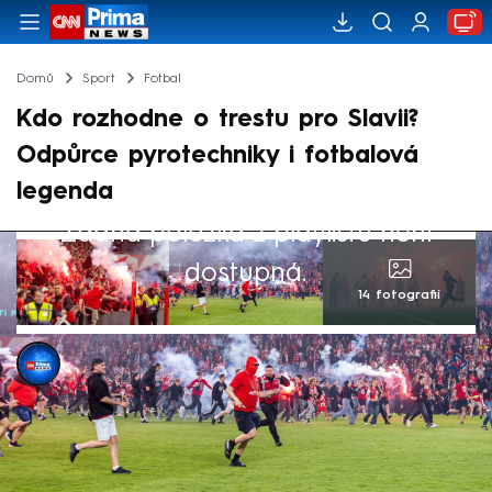
Domů
Sport
Fotbal
Kdo rozhodne o trestu pro Slavii?
Odpůrce pyrotechniky i fotbalová
legenda
Žádná položka z playlistu není
dostupná.
14 fotografií
CNN Prima NEWS
11. kvě 2026, 13:47
O slávistickém trestu po sobotním řádění
při pražském derby rozhodne v úterý