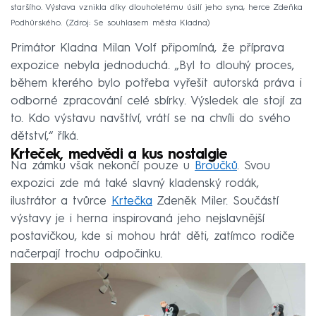
staršího. Výstava vznikla díky dlouholetému úsilí jeho syna, herce Zdeňka
Podhůrského.
Zdroj: Se souhlasem města Kladna
Primátor Kladna Milan Volf připomíná, že příprava
expozice nebyla jednoduchá. „Byl to dlouhý proces,
během kterého bylo potřeba vyřešit autorská práva i
odborné zpracování celé sbírky. Výsledek ale stojí za
to. Kdo výstavu navštíví, vrátí se na chvíli do svého
dětství,“ říká.
Krteček, medvědi a kus nostalgie
Na zámku však nekončí pouze u
Broučků
. Svou
expozici zde má také slavný kladenský rodák,
ilustrátor a tvůrce
Krtečka
Zdeněk Miler. Součástí
výstavy je i herna inspirovaná jeho nejslavnější
postavičkou, kde si mohou hrát děti, zatímco rodiče
načerpají trochu odpočinku.