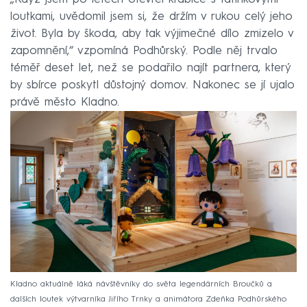
loutkami, uvědomil jsem si, že držím v rukou celý jeho
život. Byla by škoda, aby tak výjimečné dílo zmizelo v
zapomnění,“ vzpomíná Podhůrský. Podle něj trvalo
téměř deset let, než se podařilo najít partnera, který
by sbírce poskytl důstojný domov. Nakonec se jí ujalo
právě město Kladno.
Kladno aktuálně láká návštěvníky do světa legendárních Broučků a
dalších loutek výtvarníka Jiřího Trnky a animátora Zdeňka Podhůrského