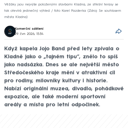
Věžáky jsou nejvýše položenými stavbami Kladna, ze střešní terasy se
tak otevírá jedinečný výhled. / foto Karel Pazderka
Zdroj: Se souhlasem
města Kladna
Komerční sdělení
29. čvn 2026, 15:34
Když kapela Jojo Band před lety zpívala o
Kladně jako o „tajném tipu“, znělo to spíš
jako nadsázka. Dnes se ale největší město
Středočeského kraje mění v atraktivní cíl
pro rodiny, milovníky kultury i historie.
Nabízí originální muzea, divadlo, pohádkové
expozice, ale také moderní sportovní
areály a místa pro letní odpočinek.