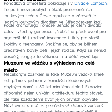
Pohádková atmosféra pokračuje i v
Divadle Lampion
.
To patří mezi pouhých několik profesionálních
loutkových scén v České republice a zároveň je
jediným loutkovým divadlem ve Středočeském kraji.
Podle dramaturga Tomáše Běhala je cílem divadla
oslovit všechny generace. „Nabízíme představení pro
nejmenší děti, rodinné inscenace i tituly pro starší
školáky a teenagery. Snažíme se, aby se během
představení bavily děti i jejich rodiče. Když se nenudí
dospělý, funguje to většinou i na děti,“ vysvětluje.
Muzeum ve věžáku s výhledem na celé
město
Nečekaným zážitkem je také Muzeum věžáků, které
sídlí přímo v jednom z ikonických kladenských
obytných domů z 50. let minulého století. Expozice
připomíná nejen unikátní architekturu těchto staveb,
ale také každodenní život jejich prvních obyvatel.
Návštěvníci si mohou prohlédnout dobově zařízený
Failed to fetch