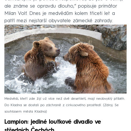
ale známe se opravdu dlouho,“ popisuje primátor
Milan Volf. Dnes je medvědům kolem třiceti let a
patří mezi nejstarší obyvatele zámecké zahrady.
Medvědi, kteří zde žijí už více než dvě desetiletí, mají neobvyklý příběh.
Do Kladna se dostali po záchraně z cirkusového prostředí.
Zdroj: Se
souhlasem města Kladna
Lampion: jediné loutkové divadlo ve
středních Čechách