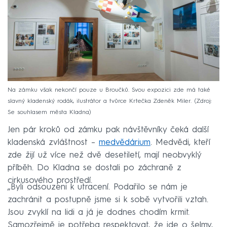
Na zámku však nekončí pouze u Broučků. Svou expozici zde má také
slavný kladenský rodák, ilustrátor a tvůrce Krtečka Zdeněk Miler.
Zdroj:
Se souhlasem města Kladna
Jen pár kroků od zámku pak návštěvníky čeká další
kladenská zvláštnost –
medvědárium
. Medvědi, kteří
zde žijí už více než dvě desetiletí, mají neobvyklý
příběh. Do Kladna se dostali po záchraně z
cirkusového prostředí.
„Byli odsouzeni k utracení. Podařilo se nám je
zachránit a postupně jsme si k sobě vytvořili vztah.
Jsou zvyklí na lidi a já je dodnes chodím krmit.
Samozřejmě je potřeba respektovat, že jde o šelmy,