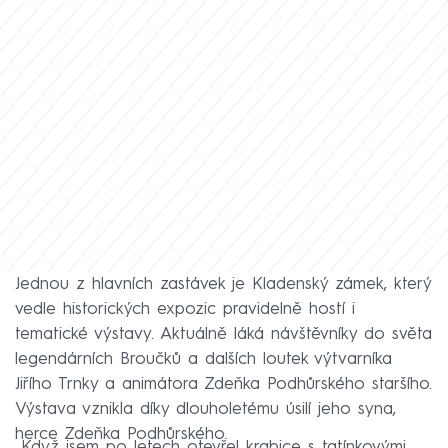
Jednou z hlavních zastávek je Kladenský zámek, který
vedle historických expozic pravidelně hostí i
tematické výstavy. Aktuálně láká návštěvníky do světa
legendárních Broučků a dalších loutek výtvarníka
Jiřího Trnky a animátora Zdeňka Podhůrského staršího.
Výstava vznikla díky dlouholetému úsilí jeho syna,
herce Zdeňka Podhůrského.
„Když jsem po letech otevřel krabice s tatínkovými