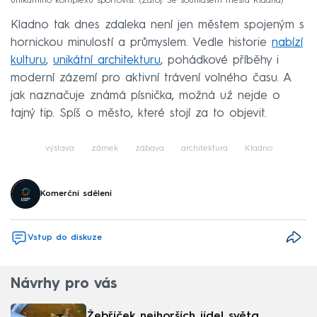
unikátního komplexu sportovišť.
Zdroj: Se souhlasem města Kladna
Kladno tak dnes zdaleka není jen městem spojeným s
hornickou minulostí a průmyslem. Vedle historie
nabízí
kulturu
,
unikátní architekturu
, pohádkové příběhy i
moderní zázemí pro aktivní trávení volného času. A
jak naznačuje známá písnička, možná už nejde o
tajný tip. Spíš o město, které stojí za to objevit.
výstava
zámek
zábava
architektura
Kladno
Komerční sdělení
Vstup do diskuze
Návrhy pro vás
Žebříček nejhorších jídel světa.