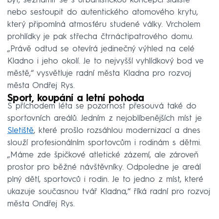
byt, seznámit se s urbanistickou koncepcí sídliště
nebo sestoupit do autentického atomového krytu,
který připomíná atmosféru studené války. Vrcholem
prohlídky je pak střecha čtrnáctipatrového domu.
„Právě odtud se otevírá jedinečný výhled na celé
Kladno i jeho okolí. Je to nejvyšší vyhlídkový bod ve
městě,“ vysvětluje radní města Kladna pro rozvoj
města Ondřej Rys.
Sport, koupání a letní pohoda
S příchodem léta se pozornost přesouvá také do
sportovních areálů. Jedním z nejoblíbenějších míst je
Sletiště
, které prošlo rozsáhlou modernizací a dnes
slouží profesionálním sportovcům i rodinám s dětmi.
„Máme zde špičkové atletické zázemí, ale zároveň
prostor pro běžné návštěvníky. Odpoledne je areál
plný dětí, sportovců i rodin. Je to jedno z míst, které
ukazuje současnou tvář Kladna,“ říká radní pro rozvoj
města Ondřej Rys.