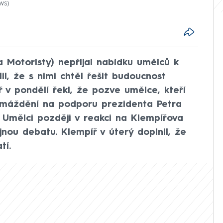
EWS
a Motoristy) nepřijal nabídku umělců k
il, že s nimi chtěl řešit budoucnost
píř v pondělí řekl, že pozve umělce, kteří
omáždění na podporu prezidenta Petra
. Umělci později v reakci na Klempířova
jnou debatu. Klempíř v úterý doplnil, že
tí.