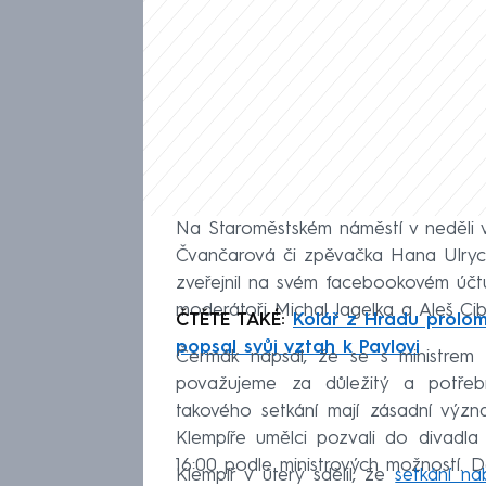
Na Staroměstském náměstí v neděli v
Čvančarová či zpěvačka Hana Ulry
zveřejnil na svém facebookovém účt
moderátoři Michal Jagelka a Aleš C
ČTĚTE TAKÉ:
Kolář z Hradu prolomi
popsal svůj vztah k Pavlovi
Čermák napsal, že se s ministrem k
považujeme za důležitý a potře
takového setkání mají zásadní význ
Klempíře umělci pozvali do divadla
16:00 podle ministrových možností. D
Klempíř v úterý sdělil, že
setkání na