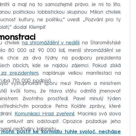
mítli a mají na to samozřejmě právo. Je mi to líto.
nou politickou lobbistickou skupinou Milion chvilek
ucnost kultury, ne politiku,“ uvedl. „Pozvání pro ty
latí,“ dodal Klempíř.
emonstraci
u chvilek
na shromáždění v neděli
na Staroměstské
ilo 80 000 až 90 000 lidí, menší shromáždění se
olek chce za dva týdny na podporu prezidenta
ech obcích, kde se najdou zájemci. Pokud získá
 za prezidentem
, naplánuje velkou manifestaci na
ruba 710 000 podpisů.
ylo vystupňování sporu mezi Pavlem a ministrem
sté) kvůli tomu, že hlava státu odmítá jmenovat
inistrem životního prostředí. Pavel minulý týden
střednictvím poradce Petra Koláře zprávy, které
írání.
Komunikaci Hrad zveřejnil
. Macinka svá slova
se omluvit ani odstoupit. Opozice požaduje jeho
lovení nedůvěry kabinetu.
 mohli pustit ke kormidlu tuhle svoloč, nechápe