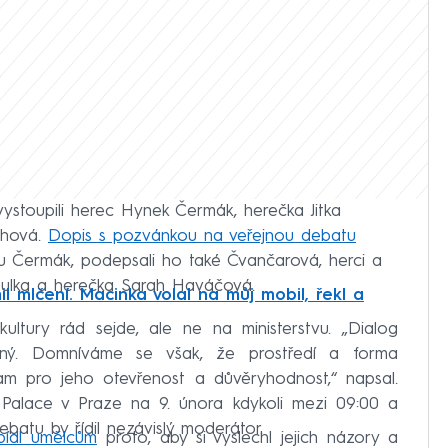
ystoupili herec Hynek Čermák, herečka Jitka
chová.
Dopis s pozvánkou na veřejnou debatu
u Čermák, podepsali ho také Čvančarová, herci a
ibulka a herečka Sarah Haváčová.
l mlčení. Macinka volal na můj mobil, řekl a
ultury rád sejde, ale ne na ministerstvu. „Dialog
bný. Domníváme se však, že prostředí a forma
am pro jeho otevřenost a důvěryhodnost,“ napsal.
 Palace v Praze na 9. února kdykoli mezi 09:00 a
ebatu by řídil nezávislý moderátor.
bídl umělcům
proto, aby si vyslechl jejich názory a