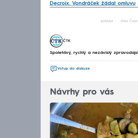
Decroix. Vondráček žádal omluvu
Fa
politika
Jitka Čva
ČTK
Spolehlivý, rychlý a nezávislý zpravodajs
Vstup do diskuze
Návrhy pro vás