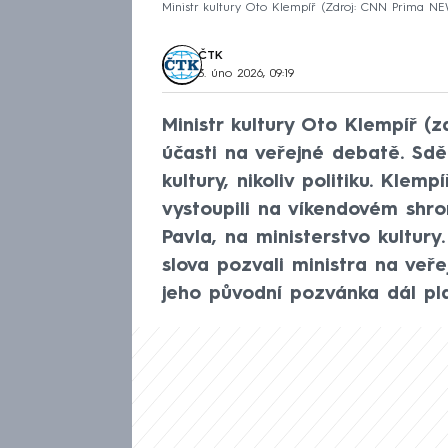
Ministr kultury Oto Klempíř
Zdroj: CNN Prima N
ČTK
3. úno 2026, 09:19
Ministr kultury Oto Klempíř (z
účasti na veřejné debatě. Sděl
kultury, nikoliv politiku. Klem
vystoupili na víkendovém shr
Pavla, na ministerstvo kultury
slova pozvali ministra na veře
jeho původní pozvánka dál pla