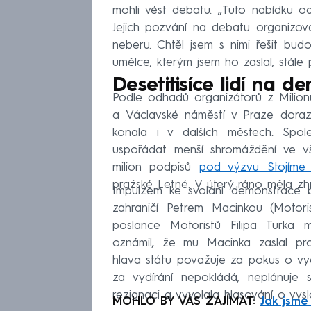
mohli vést debatu. „Tuto nabídku od
Jejich pozvání na debatu organizova
neberu. Chtěl jsem s nimi řešit budo
umělce, kterým jsem ho zaslal, stále p
Desetitisíce lidí na d
Podle odhadů organizátorů z Milion
a Václavské náměstí v Praze doraz
konala i v dalších městech. Sp
uspořádat menší shromáždění ve vš
milion podpisů
pod výzvu Stojíme
pražské Letné. V úterý ráno měla zh
Impulzem ke svolání demonstrace b
zahraničí Petrem Macinkou (Motori
poslance Motoristů Filipa Turka m
oznámil, že mu Macinka zaslal pro
hlava státu považuje za pokus o vyd
za vydírání nepokládá, neplánuje 
rezignaci a vyvolala hlasování o vys
MOHLO BY VÁS ZAJÍMAT:
Jak jsme