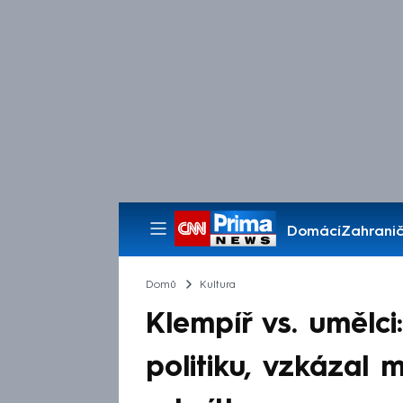
Domácí
Zahranič
Pořady
Domů
Kultura
Klempíř vs. umělci:
politiku, vzkázal 