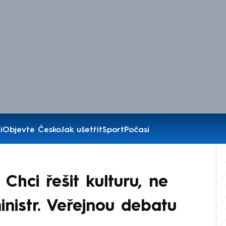
í
Objevte Česko
Jak ušetřit
Sport
Počasí
 Chci řešit kulturu, ne
ministr. Veřejnou debatu