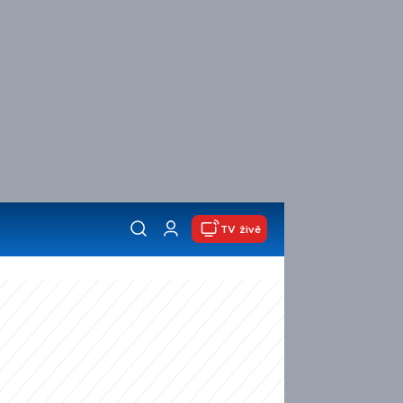
TV živě