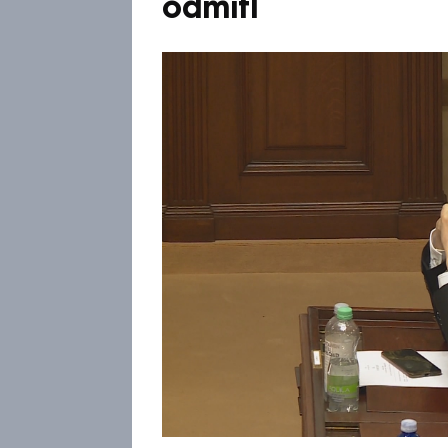
odmítl