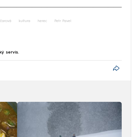
iled to fetch
nčarová
kultura
herec
Petr Pavel
ký servis.