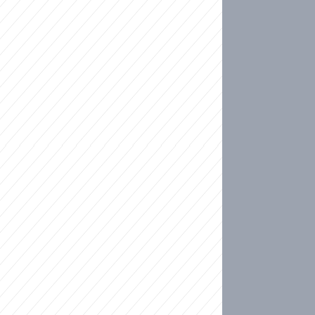
ideo
ní plné slz po 50 letech: Matku donutili dát d
ět spojil test DNA