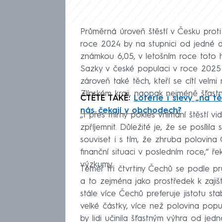
Průměrná úroveň štěstí v Česku prot
roce 2024 by na stupnici od jedné d
známkou 6,05, v letošním roce toto 
Sazky v české populaci v roce 2025 uby
zároveň také těch, kteří se cítí velmi n
Zlínském kraji, naopak nejméně šťastn
ČTĚTE TAKÉ:
Loterie i slevy „na t
nás čekají v obchodech?
„I přes mírný pokles vnímání štěstí vid
zpříjemnit. Důležité je, že se posílila
souviset i s tím, že zhruba polovin
finanční situaci v posledním roce,“ ř
výzkumy.
Téměř tři čtvrtiny Čechů se podle pr
a to zejména jako prostředek k zajiště
stále více Čechů preferuje jistotu s
velké částky, více než polovina popu
by lidi učinila šťastným výhra od je