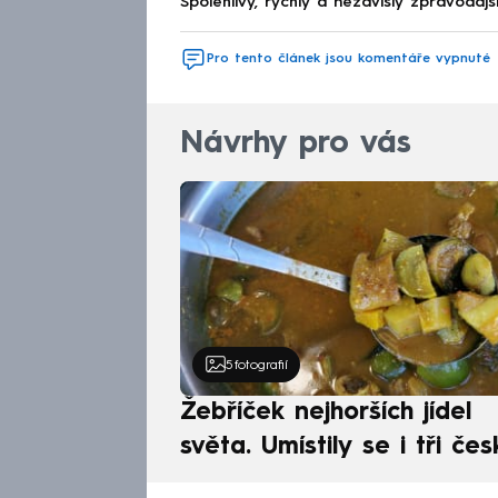
Spolehlivý, rychlý a nezávislý zpravodajs
Pro tento článek jsou komentáře vypnuté
Návrhy pro vás
5
fotografií
Žebříček nejhorších jídel
světa. Umístily se i tři čes
pokrmy, vévodí skandináv