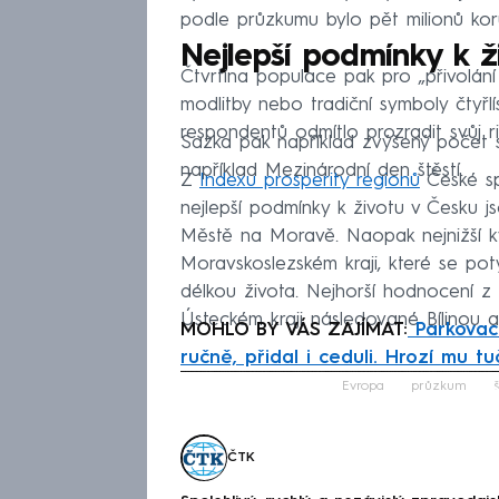
podle průzkumu bylo pět milionů kor
Nejlepší podmínky k 
Čtvrtina populace pak pro „přivolání š
modlitby nebo tradiční symboly čtyř
respondentů odmítlo prozradit svůj ri
Sazka pak například zvýšený počet sá
například Mezinárodní den štěstí.
Z
Indexu prosperity regionů
České sp
nejlepší podmínky k životu v Česku 
Městě na Moravě. Naopak nejnižší kv
Moravskoslezském kraji, které se potý
délkou života. Nejhorší hodnocení z
Ústeckém kraji následované Bílinou a
MOHLO BY VÁS ZAJÍMAT:
Parkovac
ručně, přidal i ceduli. Hrozí mu t
Fa
Evropa
průzkum
š
ČTK