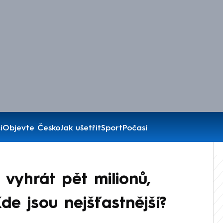
í
Objevte Česko
Jak ušetřit
Sport
Počasí
 vyhrát pět milionů,
de jsou nejšťastnější?