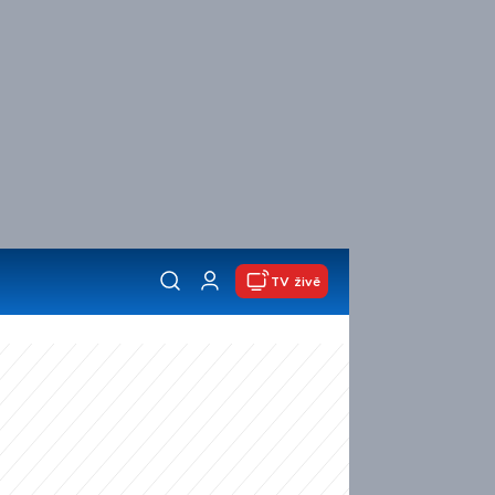
TV živě