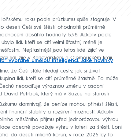
i loňskému roku podle průzkumu spíše stagnuje. V
o deseti Češi své štěstí ohodnotili průměrně
hodnocení dosáhlo hodnoty 5,98. Ačkoliv podle
lo lidí, kteří se cítí velmi šťastní, méně je
ešťastní. Nejšťastnější jsou letos lidé žijící ve
ých lidí žije v Karlovarském a Olomouckém kraji.
ělo“ vybrané umělou inteligencí. Jaké novinky
íme, že Češi stále hledají cesty, jak si život
 skupina lidí, kteří se cítí průměrně šťastně. To může
a Čechů nepociťuje výraznou změnu v osobní
ekl David Petrbok, který má v Sazce na starosti
ůzkumu domnívají, že peníze mohou přinést štěstí,
ní finanční stability a rozšíření možností. Ačkoliv
tabilního měsíčního příjmu před jednorázovou výhrou
lace obecně považuje výhru v loterii za štěstí. Loni
dnoho do deseti milionů korun, v roce 2025 by to