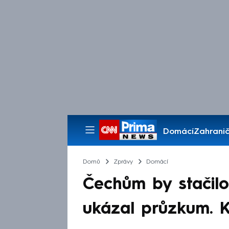
Domácí
Zahranič
Pořady
Domů
Zprávy
Domácí
Čechům by stačilo
ukázal průzkum. K