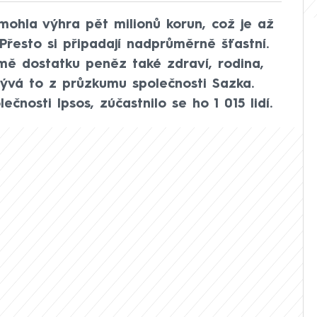
mohla výhra pět milionů korun, což je až
 Přesto si připadají nadprůměrně šťastní.
mě dostatku peněz také zdraví, rodina,
plývá to z průzkumu společnosti Sazka.
čnosti Ipsos, zúčastnilo se ho 1 015 lidí.