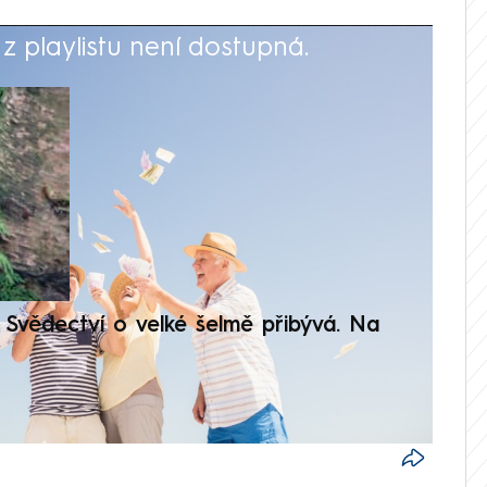
 playlistu není dostupná.
V
Svědectví o velké šelmě přibývá. Na
Setká
je op