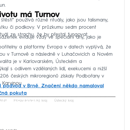
un.
životu má Turnov
těstí“ používá různé rituály, jako jsou talismany,
lístku či podkovy. V průzkumu sedm procent
tuál ze strachu, že by přestal fungovat.
zenek eviduje vždy ve speciální dny, jako je
ořitelny a platformy Evropa v datech vyplývá, že
jsou v Turnově a následně v Luhačovicích a Novém
alita je v Karlovarském, Ústeckém a
kají s odlivem vzdělaných lidí, exekucemi a nižší
 206 českých mikroregionů získaly Podbořany v
 Karvinou.
í podvod v Brně. Značení někdo namaloval
učná pokuta
iled to fetch
těstí
Moravskoslezský kraj
Ústecký kraj