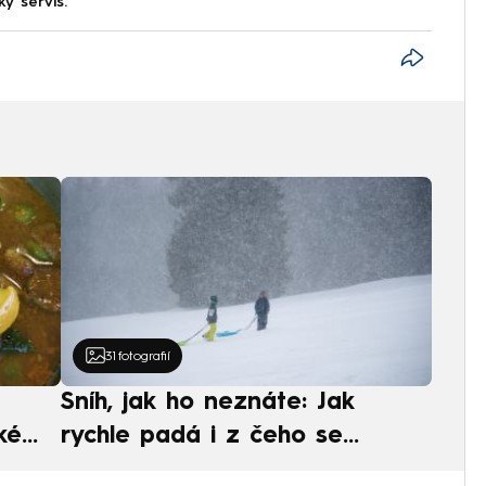
ký servis.
31
fotografií
Sníh, jak ho neznáte: Jak
ké
rychle padá i z čeho se
ská
skládá. A vločky nejsou bílé