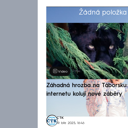
Žádná položka z
Výběr redakce
Video
Záhadná hrozba na Táborsku: 
internetu kolují nové záběry
ČTK
19. bře 2025, 16:46