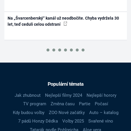
Na „Švarcenberský“ kanál už neodbočíte. Chyba vydržela 30
let, teď ceduli celou odstraní
Populární témata
Jak zhubnout
Nejlepší filmy 2024
Nejlepší horory
TV program
Změna času
Partie
Počasí
Kdy budou volby
ZOO Nové začátky
Auto – katalog
7 pádů Honzy Dědka
Volby 2025
Svařené víno
Tatarák podle Pohlreicha
Aloe vera