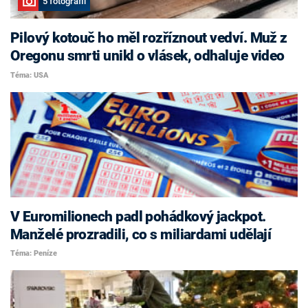
5 fotografií
Pilový kotouč ho měl rozříznout vedví. Muž z
Oregonu smrti unikl o vlásek, odhaluje video
Téma: USA
V Euromilionech padl pohádkový jackpot.
Manželé prozradili, co s miliardami udělají
Téma: Peníze