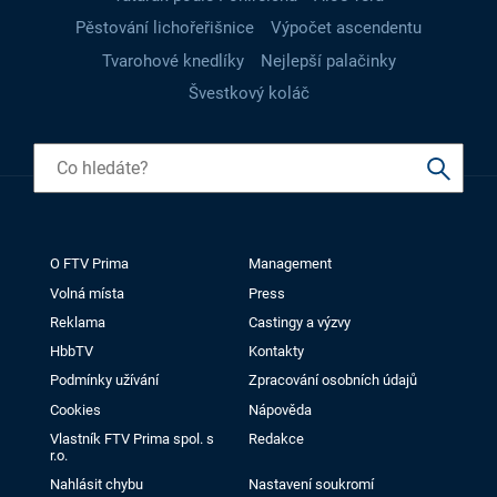
Pěstování lichořeřišnice
Výpočet ascendentu
Tvarohové knedlíky
Nejlepší palačinky
Švestkový koláč
O FTV Prima
Management
Volná místa
Press
Reklama
Castingy a výzvy
HbbTV
Kontakty
Podmínky užívání
Zpracování osobních údajů
Cookies
Nápověda
Vlastník FTV Prima spol. s
Redakce
r.o.
Nahlásit chybu
Nastavení soukromí