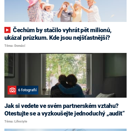
Čechům by stačilo vyhrát pět milionů,
ukázal průzkum. Kde jsou nejšťastnější?
Téma: Domácí
6 fotografií
Jak si vedete ve svém partnerském vztahu?
Otestujte se a vyzkoušejte jednoduchý „audit“
Téma: Lifestyle