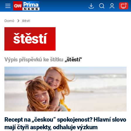
Domů
štěstí
štěstí
Výpis příspěvků ke štítku
„štěstí“
Recept na „českou“ spokojenost? Hlavní slovo
mají čtyři aspekty, odhaluje výzkum