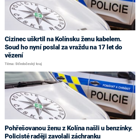
Cizinec uškrtil na Kolínsku ženu kabelem.
Soud ho nyní poslal za vraždu na 17 let do
vězení
Téma: Středočeský kraj
Pohřešovanou ženu z Kolína našli u benzínky.
Policisté raději zavolali záchranku