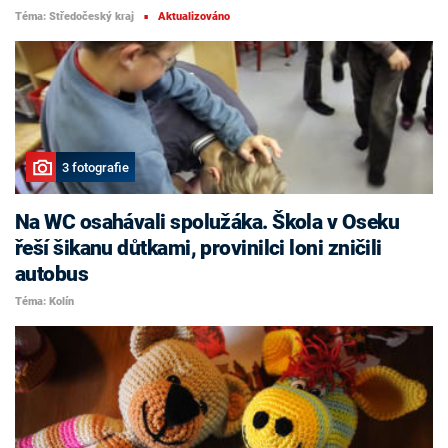
Téma: Středočeský kraj
Aktualizováno
■
3 fotografie
Na WC osahávali spolužáka. Škola v Oseku
řeší šikanu důtkami, provinilci loni zničili
autobus
Téma: Kolín