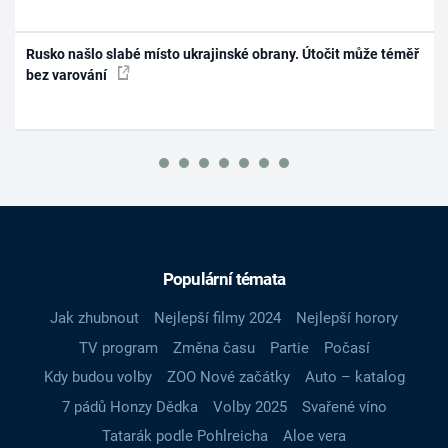
Rusko našlo slabé místo ukrajinské obrany. Útočit může téměř
bez varování
Populární témata
Jak zhubnout
Nejlepší filmy 2024
Nejlepší horory
TV program
Změna času
Partie
Počasí
Kdy budou volby
ZOO Nové začátky
Auto – katalog
7 pádů Honzy Dědka
Volby 2025
Svařené víno
Tatarák podle Pohlreicha
Aloe vera