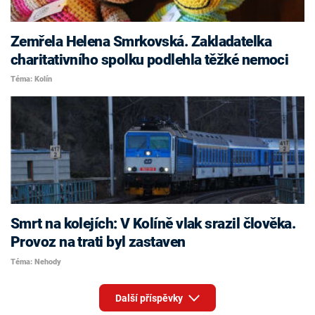
Zemřela Helena Smrkovská. Zakladatelka
charitativního spolku podlehla těžké nemoci
Téma: Kolín
Smrt na kolejích: V Kolíně vlak srazil člověka.
Provoz na trati byl zastaven
Téma: Nehody
Další příspěvky