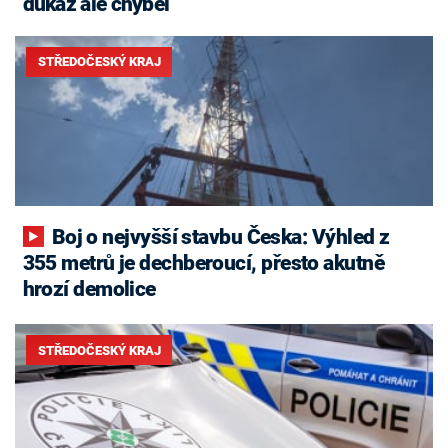
důkaz ale chyběl
STŘEDOČESKÝ KRAJ
Boj o nejvyšší stavbu Česka: Výhled z
355 metrů je dechberoucí, přesto akutně
hrozí demolice
STŘEDOČESKÝ KRAJ