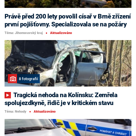
Právě před 200 lety povolil císař v Brně zřízení
první pojišťovny. Specializovala se na požáry
Téma: Jihomoravský kraj
Aktualizováno
■
8 fotografií
Tragická nehoda na Kolínsku: Zemřela
spolujezdkyně, řidič je v kritickém stavu
Téma: Nehody
Aktualizováno
■