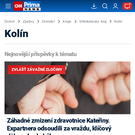
Domů
Zprávy
Domácí
Kraje
Středočeský kraj
Kolín
Kolín
Nejnovější příspěvky k tématu
ZVLÁŠŤ ZÁVAŽNÉ ZLOČINY
Záhadné zmizení zdravotnice Kateřiny.
Expartnera odsoudili za vraždu, klíčový