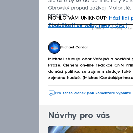
Starostů by se do dolní komory Parlam
Obrovský propad zažívají Motoristé,
procenty.
MOHLO VÁM UNIKNOUT:
Hází lidi
Zbabělostí se volby nevyhrávají
Fa
politika
Andrej Babiš
Michael Cardal
Michael studuje obor Veřejná a sociální p
Praze. Členem on-line redakce CNN Prim
domácí politiku, se zájmem sleduje také
zejména hudbě. (Michael.Cardal@iprima.c
Pro tento článek jsou komentáře vypnuté
Návrhy pro vás