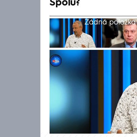
Spolu?
Žádná položka z
Michael Cardal
Akt. 1. čvn 2025, 14:06
• 31. kvě 2025, 15:45
Vláda Petra Fialy páchá euta
360° ve vysílání CNN Prima 
Komentoval tím páteční rezign
tak učinil kvůli kauze kolem 
zaspekuloval, zda je možné, 
opustí koalici Spolu.