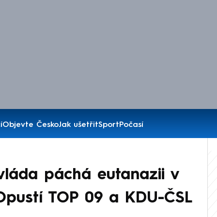
í
Objevte Česko
Jak ušetřit
Sport
Počasí
vláda páchá eutanazii v
Opustí TOP 09 a KDU-ČSL