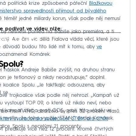
Možná politická krize způsobená páteční
Blažkovou
nisterstvo spravedlnosti přijmout od bývalého
 téměř jedné miliardy korun, však podle něj nemusí
e podívat ve videu níže:
eří by nesnesli pohled na Babiše jako premiéra, a ti
iled to fetch
odný. Ale čím víc dělá Fialova vláda věcí, které jsou
e důvodů budou tito lidé mít k tomu, aby
ve
“ poznamenal Komárek.
Spolu?
l náskok Andreje Babiše zvýšit, na druhou stranu
 je teflonový a nikdy neodstupuje,“ doplnil.
 koalice Spolu. „Je takříkajíc odsouzena, aby
 se.
avé trojkoalice však podle něj nehrozí. „Kampaň už
ou vystoupí TOP 09, o které už nikdo neví, nebo
ní kampaň třeba proti ODS, proti této vládě, ve
álo hnutí ANO, obdrželo by přes 32 procent hlasů.
 si myslím, že toho využije STAN,“ dodal Komárek.
 který vypracovala společnost STEM pro CNN
alice Spolu s necelými 21 procenty.
M predikuje více než 12 procent. Kromě čtvrtých