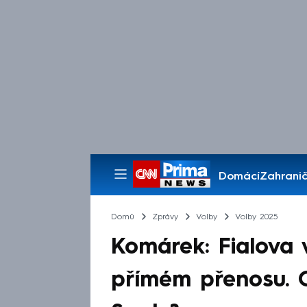
Domácí
Zahranič
Pořady
Domů
Zprávy
Volby
Volby 2025
Komárek: Fialova 
přímém přenosu. 