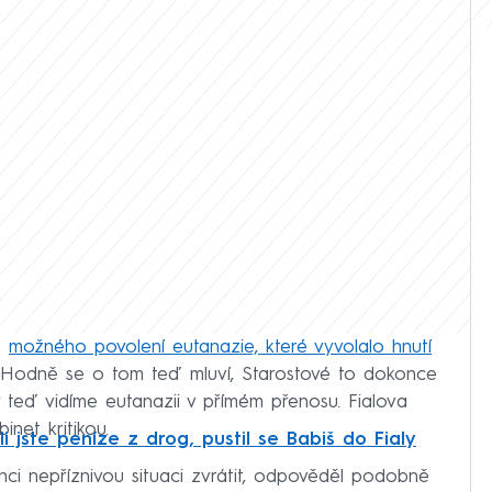
ě
možného povolení eutanazie, které vyvolalo hnutí
. „Hodně se o tom teď mluví, Starostové to dokonce
y teď vidíme eutanazii v přímém přenosu. Fialova
inet kritikou.
li jste peníze z drog, pustil se Babiš do Fialy
nci nepříznivou situaci zvrátit, odpověděl podobně