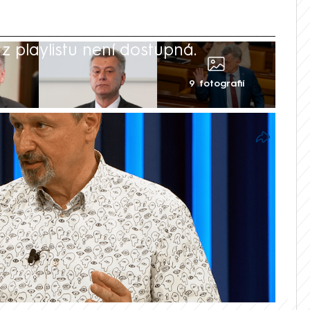
 playlistu není dostupná.
9 fotografií
nazii v přímém přenosu, řekl v pořadu
NEWS komentátor Martin Komárek.
aci ministra Pavla Blažka (ODS), který
darovaných bitcoinů. Komárek zároveň
že v reakci na dění TOP 09 a KDU-ČSL