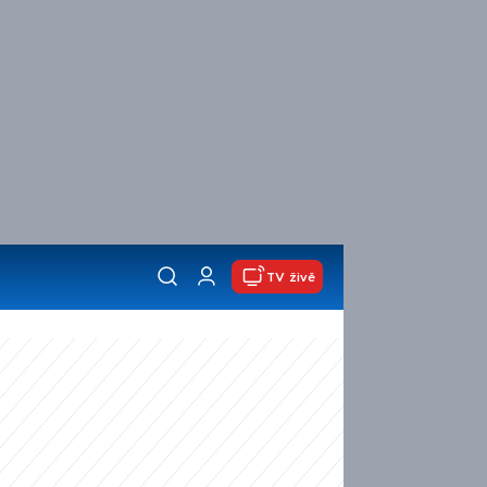
TV živě