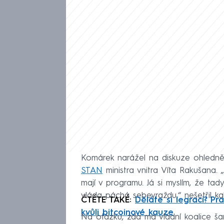
Komárek narážel na diskuze ohledn
STAN
ministra vnitra Víta Rakušana
mají v programu. Já si myslím, že tad
vláda páchá sebevraždu,“ nešetřil kab
ČTĚTE TAKÉ:
Děláte si legraci? Pra
kvůli bitcoinové kauze
Na otázku, zda má vládní koalice ša