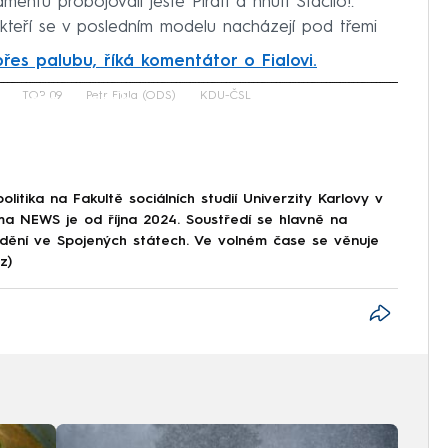
entu probojovali ještě Piráti a hnutí Stačilo!.
 kteří se v posledním modelu nacházejí pod třemi
 přes palubu, říká komentátor o Fialovi.
iled to fetch
TOP 09
Petr Fiala (ODS)
KDU-ČSL
olitika na Fakultě sociálních studií Univerzity Karlovy v
a NEWS je od října 2024. Soustředí se hlavně na
 dění ve Spojených státech. Ve volném čase se věnuje
z)