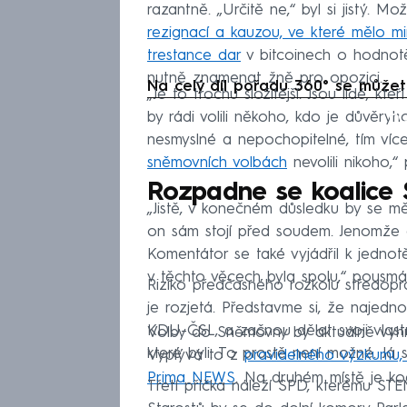
razantně. „Určitě ne,“ byl si jistý. 
rezignací a kauzou, ve které mělo mi
trestance dar
v bitcoinech o hodnotě
nutně znamenat žně pro opozici.
Na celý díl pořadu 360° se můžet
„Je to trochu složitější. Jsou lidé, kt
Fa
by rádi volili někoho, kdo je důvěryh
nesmyslné a nepochopitelné, tím víc
sněmovních volbách
nevolili nikoho,
Rozpadne se koalice 
„Jistě, v konečném důsledku by se mě
on sám stojí před soudem. Jenomže on
Komentátor se také vyjádřil k jednotě
v těchto věcech byla spolu,“ pousmál
Riziko předčasného rozkolu středopr
je rozjetá. Představme si, že najedn
KDU-ČSL, a začnou dělat svoji vlast
Volby do Sněmovny by aktuálně vyhr
které byli. To prostě není možné. Já
Vyplývá to z
pravidelného výzkumu,
Prima NEWS
. Na druhém místě je ko
Třetí příčka náleží SPD, kterému STE