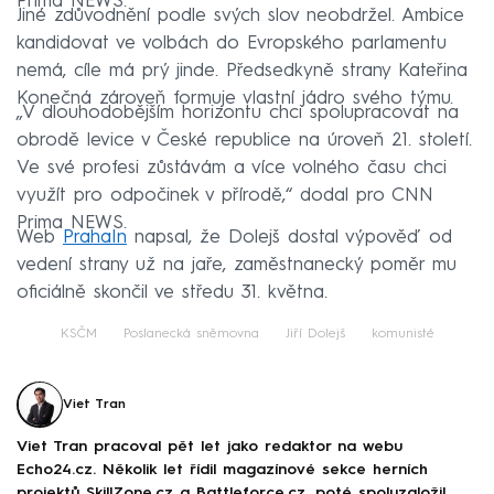
Prima NEWS.
Jiné zdůvodnění podle svých slov neobdržel. Ambice
kandidovat ve volbách do Evropského parlamentu
nemá, cíle má prý jinde. Předsedkyně strany Kateřina
Konečná zároveň formuje vlastní jádro svého týmu.
„V dlouhodobějším horizontu chci spolupracovat na
obrodě levice v České republice na úroveň 21. století.
Ve své profesi zůstávám a více volného času chci
využít pro odpočinek v přírodě,“ dodal pro CNN
Prima NEWS.
Web
PrahaIn
napsal, že Dolejš dostal výpověď od
vedení strany už na jaře, zaměstnanecký poměr mu
oficiálně skončil ve středu 31. května.
KSČM
Poslanecká sněmovna
Jiří Dolejš
komunisté
Viet Tran
Viet Tran pracoval pět let jako redaktor na webu
Echo24.cz. Několik let řídil magazínové sekce herních
projektů SkillZone.cz a Battleforce.cz, poté spoluzaložil