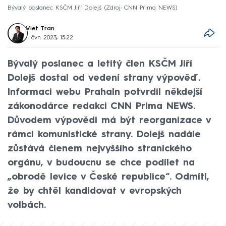
Bývalý poslanec KSČM Jiří Dolejš
Zdroj: CNN Prima NEWS
Viet Tran
1. čvn 2023, 15:22
Bývalý poslanec a letitý člen KSČM Jiří
Dolejš dostal od vedení strany výpověď.
Informaci webu PrahaIn potvrdil někdejší
zákonodárce redakci CNN Prima NEWS.
Důvodem výpovědi má být reorganizace v
rámci komunistické strany. Dolejš nadále
zůstává členem nejvyššího stranického
orgánu, v budoucnu se chce podílet na
„obrodě levice v České republice“. Odmítl,
že by chtěl kandidovat v evropských
volbách.