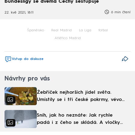
bundesligy se dvěma Čechy sestupuje
6 min čtení
22. kvě 2021, 18:11
Španělsko
Real Madrid
La Liga
fotbal
Atlético Madrid
Vstup do diskuze
Návrhy pro vás
Žebříček nejhorších jídel světa.
Umístily se i tři české pokrmy, vévodí
skandinávská kuchyně
Sníh, jak ho neznáte: Jak rychle
padá i z čeho se skládá. A vločky
nejsou bílé