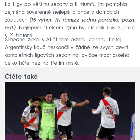
La Ligy po většinu sezony a k triumfu jim pomohla
zejména suverénně nejlepší bilance v domácích
zápasech
(15 výher, tři remízy, jedna porážka, pozn.
red.)
. Nejlepším střelcem týmu byl útočník Luis Suárez
s 21 trefami.
Simeone získal s Atléticem osmou cennou trofej.
Argentinský kouč neskončil v žádné ze svých devíti
kompletních ligových sezon na lavičce madridského
celku hůře než na třetím místě.
Čtěte také