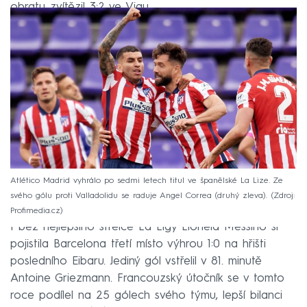
obratu zvítězil 3:2 ve Vigu.
Atlético Madrid vyhrálo po sedmi letech titul ve španělské La Lize. Ze
svého gólu proti Valladolidu se raduje Angel Correa (druhý zleva).
Zdroj:
Profimedia.cz
I bez nejlepšího střelce La Ligy Lionela Messiho si
pojistila Barcelona třetí místo výhrou 1:0 na hřišti
posledního Eibaru. Jediný gól vstřelil v 81. minutě
Antoine Griezmann. Francouzský útočník se v tomto
roce podílel na 25 gólech svého týmu, lepší bilanci