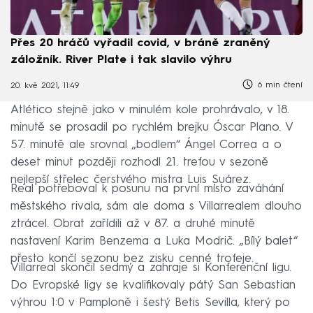
Přes 20 hráčů vyřadil covid, v bráně zraněný
záložník. River Plate i tak slavilo výhru
6 min čtení
20. kvě 2021, 11:49
Atlético stejně jako v minulém kole prohrávalo, v 18.
minutě se prosadil po rychlém brejku Óscar Plano. V
57. minutě ale srovnal „bodlem“ Ángel Correa a o
deset minut později rozhodl 21. trefou v sezoně
nejlepší střelec čerstvého mistra Luis Suárez.
Real potřeboval k posunu na první místo zaváhání
městského rivala, sám ale doma s Villarrealem dlouho
ztrácel. Obrat zařídili až v 87. a druhé minutě
nastavení Karim Benzema a Luka Modrič. „Bílý balet“
přesto končí sezonu bez zisku cenné trofeje.
Villarreal skončil sedmý a zahraje si Konferenční ligu.
Do Evropské ligy se kvalifikovaly pátý San Sebastian
výhrou 1:0 v Pamploně i šestý Betis Sevilla, který po