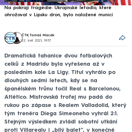
Na pokraji tragédie: Ukrajinské letadlo, které
P
ohrožoval v Lipsku dron, bylo naložené municí
e
ČTK
,
Tomáš Macák
22. kvě 2021, 19:57
Dramatická tahanice dvou fotbalových
celků z Madridu byla vyřešena až v
posledním kole La Ligy. Titul vyhrálo po
dlouhých sedmi letech, kdy se na
španělském trůnu točil Real s Barcelonou,
Atlético. Mistrovská trofej mu padá do
rukou po zápase s Realem Valladolid, který
tým trenéra Diega Simeoneho vyhrál 2:1.
Stejným výsledkem zvládl sobotní utkání
proti Villarealu i „bílý balet“, v konečné