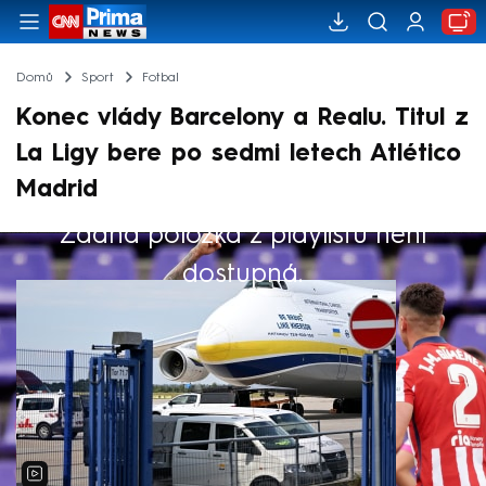
Domů
Sport
Fotbal
Konec vlády Barcelony a Realu. Titul z
La Ligy bere po sedmi letech Atlético
Madrid
Žádná položka z playlistu není
Výběr redakce
dostupná.