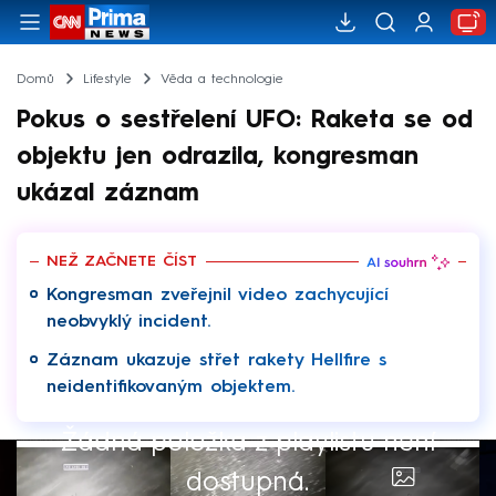
Domů
Lifestyle
Věda a technologie
Pokus o sestřelení UFO: Raketa se od
objektu jen odrazila, kongresman
ukázal záznam
NEŽ ZAČNETE ČÍST
Kongresman zveřejnil video zachycující
neobvyklý incident.
Záznam ukazuje střet rakety Hellfire s
neidentifikovaným objektem.
Žádná položka z playlistu není
dostupná.