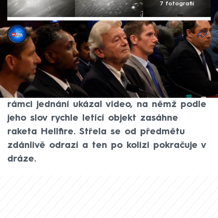
7 fotografií
CNN Prima NEWS
Akt. 12. zář 2025, 19:20
• 12. zář 2025, 17:49
Nové záběry UFO se objevily při úterním
slyšení americké Sněmovny reprezentantů.
Republikánský kongresman Eric Burlison v
rámci jednání ukázal video, na němž podle
jeho slov rychle letící objekt zasáhne
raketa Hellfire. Střela se od předmětu
zdánlivě odrazí a ten po kolizi pokračuje v
dráze.