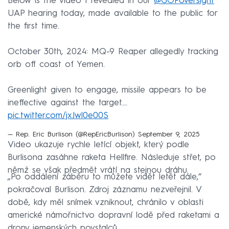
Below is the video I revealed in our
@GOPoversight
UAP hearing today, made available to the public for
the first time.
October 30th, 2024: MQ-9 Reaper allegedly tracking
orb off coast of Yemen.
Greenlight given to engage, missile appears to be
ineffective against the target.…
pic.twitter.com/jxJwl0e00S
— Rep. Eric Burlison (@RepEricBurlison)
September 9, 2025
Video ukazuje rychle letící objekt, který podle
Burlisona zasáhne raketa Hellfire. Následuje střet, po
němž se však předmět vrátí na stejnou dráhu.
„Po oddálení záběru to můžete vidět letět dále,“
pokračoval Burlison. Zdroj záznamu nezveřejnil. V
době, kdy měl snímek vzniknout, chránilo v oblasti
americké námořnictvo dopravní lodě před raketami a
drony jemenských povstalců.