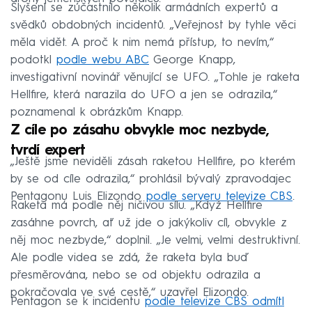
Slyšení se zúčastnilo několik armádních expertů a
svědků obdobných incidentů. „Veřejnost by tyhle věci
měla vidět. A proč k nim nemá přístup, to nevím,“
podotkl
podle webu ABC
George Knapp,
investigativní novinář věnující se UFO. „Tohle je raketa
Hellfire, která narazila do UFO a jen se odrazila,“
poznamenal k obrázkům Knapp.
Z cíle po zásahu obvykle moc nezbyde,
tvrdí expert
„Ještě jsme neviděli zásah raketou Hellfire, po kterém
by se od cíle odrazila,“ prohlásil bývalý zpravodajec
Pentagonu Luis Elizondo
podle serveru televize CBS
.
Raketa má podle něj ničivou sílu. „Když Hellfire
zasáhne povrch, ať už jde o jakýkoliv cíl, obvykle z
něj moc nezbyde,“ doplnil. „Je velmi, velmi destruktivní.
Ale podle videa se zdá, že raketa byla buď
přesměrována, nebo se od objektu odrazila a
pokračovala ve své cestě,“ uzavřel Elizondo.
Pentagon se k incidentu
podle televize CBS odmítl