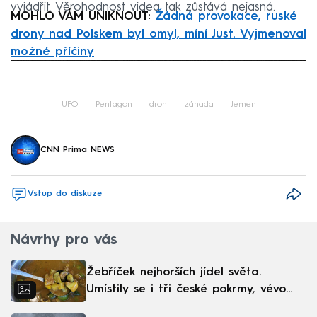
vyjádřit. Věrohodnost videa tak zůstává nejasná.
MOHLO VÁM UNIKNOUT:
Žádná provokace, ruské
drony nad Polskem byl omyl, míní Just. Vyjmenoval
možné příčiny
Failed to fetch
UFO
Pentagon
dron
záhada
Jemen
CNN Prima NEWS
Vstup do diskuze
Návrhy pro vás
Žebříček nejhorších jídel světa.
Umístily se i tři české pokrmy, vévodí
skandinávská kuchyně