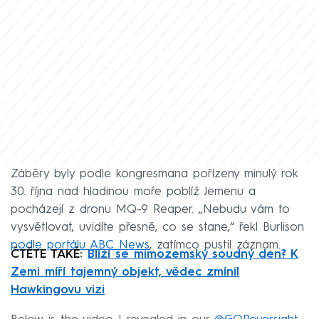
Záběry byly podle kongresmana pořízeny minulý rok
30. října nad hladinou moře poblíž Jemenu a
pocházejí z dronu MQ-9 Reaper. „Nebudu vám to
vysvětlovat, uvidíte přesně, co se stane,“ řekl Burlison
podle portálu ABC News
, zatímco pustil záznam.
ČTĚTE TAKÉ:
Blíží se mimozemský soudný den? K
Zemi míří tajemný objekt, vědec zmínil
Hawkingovu vizi