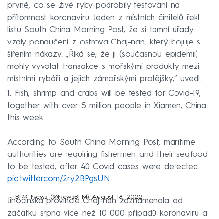
prvně, co se živé ryby podrobily testování na
přítomnost koronaviru. Jeden z místních činitelů řekl
listu South China Morning Post, že si tamní úřady
vzaly ponaučení z ostrova Chaj-nan, který bojuje s
šířením nákazy. „Říká se, že ji (současnou epidemii)
mohly vyvolat transakce s mořskými produkty mezi
místními rybáři a jejich zámořskými protějšky,“ uvedl.
1. Fish, shrimp and crabs will be tested for Covid-19,
together with over 5 million people in Xiamen, China
this week.
According to South China Morning Post, maritime
authorities are requiring fishermen and their seafood
to be tested, after 40 Covid cases were detected.
pic.twitter.com/2ry2BPgsUN
— BFM News (@NewsBFM)
August 18, 2022
Jihočínská provincie Chaj-nan zaznamenala od
začátku srpna více než 10 000 případů koronaviru a