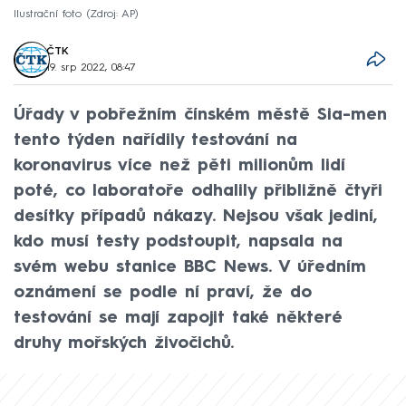
Ilustrační foto
Zdroj: AP
ČTK
19. srp 2022, 08:47
Úřady v pobřežním čínském městě Sia-men
tento týden nařídily testování na
koronavirus více než pěti milionům lidí
poté, co laboratoře odhalily přibližně čtyři
desítky případů nákazy. Nejsou však jediní,
kdo musí testy podstoupit, napsala na
svém webu stanice BBC News. V úředním
oznámení se podle ní praví, že do
testování se mají zapojit také některé
druhy mořských živočichů.