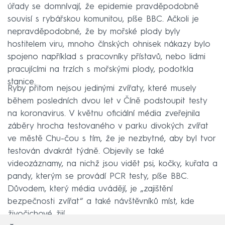
úřady se domnívají, že epidemie pravděpodobně
souvisí s rybářskou komunitou, píše BBC. Ačkoli je
nepravděpodobné, že by mořské plody byly
hostitelem viru, mnoho čínských ohnisek nákazy bylo
spojeno například s pracovníky přístavů, nebo lidmi
pracujícími na trzích s mořskými plody, podotkla
stanice.
Ryby přitom nejsou jedinými zvířaty, které musely
během posledních dvou let v Číně podstoupit testy
na koronavirus. V květnu oficiální média zveřejnila
záběry hrocha testovaného v parku divokých zvířat
ve městě Chu-čou s tím, že je nezbytné, aby byl tvor
testován dvakrát týdně. Objevily se také
videozáznamy, na nichž jsou vidět psi, kočky, kuřata a
pandy, kterým se provádí PCR testy, píše BBC.
Důvodem, který média uvádějí, je „zajištění
bezpečnosti zvířat“ a také návštěvníků míst, kde
živočichové žijí.