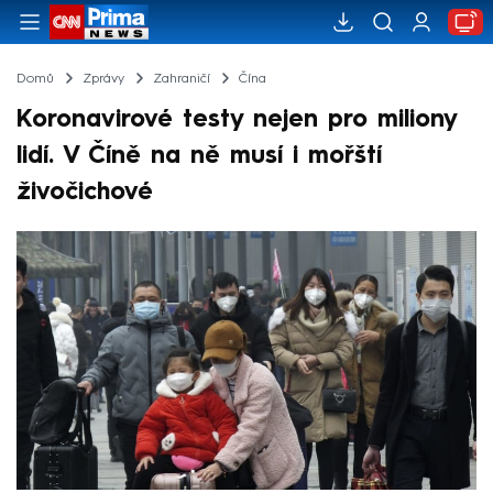
Domů
Zprávy
Zahraničí
Čína
Koronavirové testy nejen pro miliony
lidí. V Číně na ně musí i mořští
živočichové