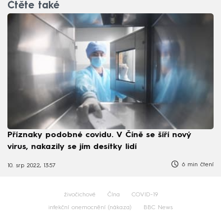
Čtěte také
Příznaky podobné covidu. V Číně se šíří nový
virus, nakazily se jím desítky lidí
6 min čtení
10. srp 2022, 13:57
živočichové
Čína
COVID-19
infekční onemocnění (nákaza)
BBC News