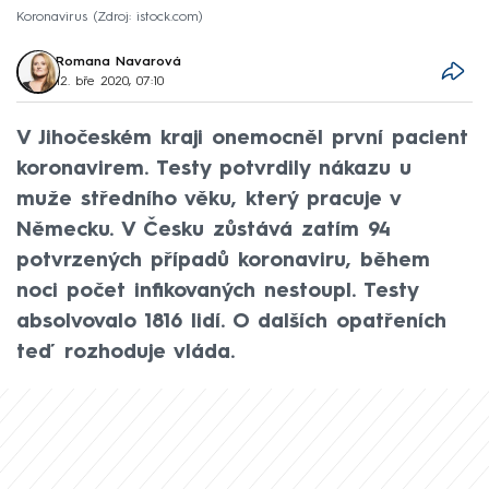
Koronavirus
Zdroj: istock.com
Romana Navarová
12. bře 2020, 07:10
V Jihočeském kraji onemocněl první pacient
koronavirem. Testy potvrdily nákazu u
muže středního věku, který pracuje v
Německu. V Česku zůstává zatím 94
potvrzených případů koronaviru, během
noci počet infikovaných nestoupl. Testy
absolvovalo 1816 lidí. O dalších opatřeních
teď rozhoduje vláda.