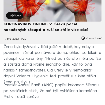
Video
KORONAVIRUS ONLINE: V Česku počet
nakažených stoupá a ruší se stále více akcí
6 min čtení
11. bře 2020, 19:20
Žena byla lyžovat v Itálii ještě v době, kdy nebyla
povinnost zůstat po návratu doma, ohlásit se lékaři a
vstoupit do karantény. "Hned po návratu měla potíže
a zůstala doma kromě jednoho dne, kdy to byla
nahlásit zaměstnavateli. Od úterý je v nemocnici,"
doplnil Valenta. Hygienici teď prověřují s kým přišla
žena do styku.
Premiér Andrej Babiš (ANO) popřel informaci šířenou
po sociálních sítích, že má být vyhlášena karanténa
Prahy i další zprávu.