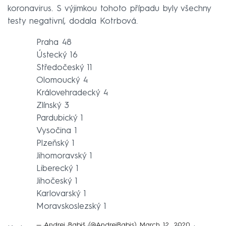
koronavirus. S výjimkou tohoto případu byly všechny
testy negativní, dodala Kotrbová.
Praha 48
Ústecký 16
Středočeský 11
Olomoucký 4
Královehradecký 4
Zlínský 3
Pardubický 1
Vysočina 1
Plzeňský 1
Jihomoravský 1
Liberecký 1
Jihočeský 1
Karlovarský 1
Moravskoslezský 1
— Andrej Babiš (@AndrejBabis)
March 12, 2020