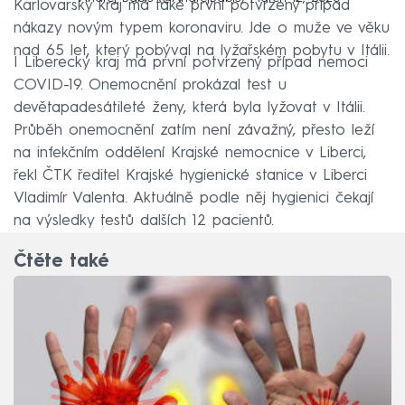
Karlovarský kraj má také první potvrzený případ
nákazy novým typem koronaviru. Jde o muže ve věku
nad 65 let, který pobýval na lyžařském pobytu v Itálii.
I Liberecký kraj má první potvrzený případ nemoci
COVID-19. Onemocnění prokázal test u
devětapadesátileté ženy, která byla lyžovat v Itálii.
Průběh onemocnění zatím není závažný, přesto leží
na infekčním oddělení Krajské nemocnice v Liberci,
řekl ČTK ředitel Krajské hygienické stanice v Liberci
Vladimír Valenta. Aktuálně podle něj hygienici čekají
na výsledky testů dalších 12 pacientů.
Čtěte také