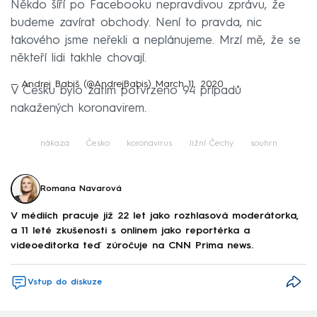
Někdo šíří po Facebooku nepravdivou zprávu, že
budeme zavírat obchody. Není to pravda, nic
takového jsme neřekli a neplánujeme. Mrzí mě, že se
někteří lidi takhle chovají.
— Andrej Babiš (@AndrejBabis)
March 11, 2020
V Česku bylo zatím potvrzeno 94 případů
nakažených koronavirem.
nákaza
Česko
koronavirus
Jižní Čechy
souhrn
Romana Navarová
V médiích pracuje již 22 let jako rozhlasová moderátorka,
a 11 leté zkušenosti s onlinem jako reportérka a
videoeditorka teď zúročuje na CNN Prima news.
Vstup do diskuze