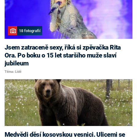
18 fotografií
Jsem zatraceně sexy, říká si zpěvačka Rita
Ora. Po boku o 15 let staršího muže slaví
jubileum
Téma: Lidé
Medvědi děsí kosovskou vesnici. Ulicemi se