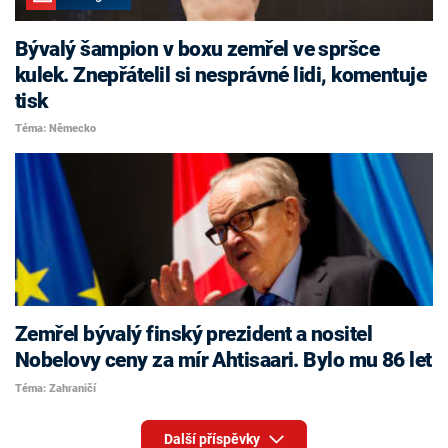
Bývalý šampion v boxu zemřel ve spršce
kulek. Znepřátelil si nesprávné lidi, komentuje
tisk
Téma: Německo
Zemřel bývalý finský prezident a nositel
Nobelovy ceny za mír Ahtisaari. Bylo mu 86 let
Téma: Zahraničí
Další příspěvky