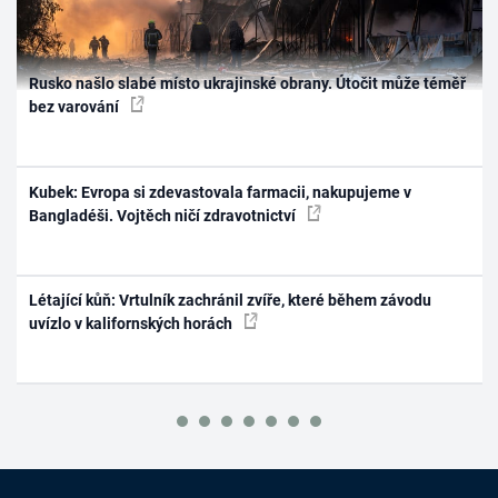
Rusko našlo slabé místo ukrajinské obrany. Útočit může téměř
bez varování
Kubek: Evropa si zdevastovala farmacii, nakupujeme v
Bangladéši. Vojtěch ničí zdravotnictví
Létající kůň: Vrtulník zachránil zvíře, které během závodu
uvízlo v kalifornských horách