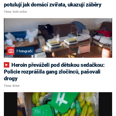
potulují jak domácí zvířata, ukazují záběry
Téma: Svět zvířat
7 fotografií
Heroin převáželi pod dětskou sedačkou:
Policie rozprášila gang zločinců, pašovali
drogy
Téma: Krimi