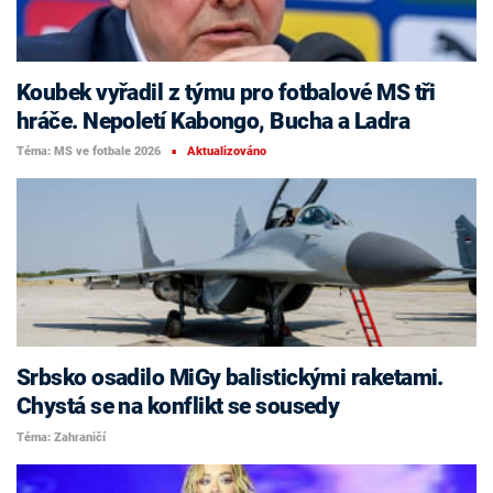
Koubek vyřadil z týmu pro fotbalové MS tři
hráče. Nepoletí Kabongo, Bucha a Ladra
Téma: MS ve fotbale 2026
Aktualizováno
■
Srbsko osadilo MiGy balistickými raketami.
Chystá se na konflikt se sousedy
Téma: Zahraničí