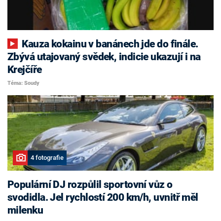
Kauza kokainu v banánech jde do finále.
Zbývá utajovaný svědek, indicie ukazují i na
Krejčíře
Téma: Soudy
4 fotografie
Populární DJ rozpůlil sportovní vůz o
svodidla. Jel rychlostí 200 km/h, uvnitř měl
milenku