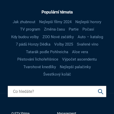
Populární témata
Jak zhubnout
Nejlepší filmy 2024
Nejlepší horory
TV program
Změna času
Partie
Počasí
Kdy budou volby
ZOO Nové začátky
Auto – katalog
7 pádů Honzy Dědka
Volby 2025
Svařené víno
Tatarák podle Pohlreicha
Aloe vera
Pěstování lichořeřišnice
Výpočet ascendentu
Tvarohové knedlíky
Nejlepší palačinky
Švestkový koláč
O FTV Prima
Management