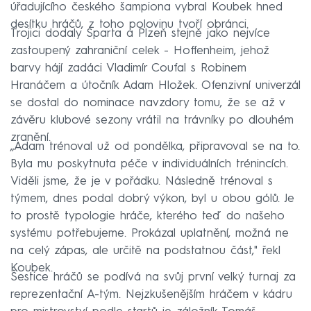
úřadujícího českého šampiona vybral Koubek hned
desítku hráčů, z toho polovinu tvoří obránci.
Trojici dodaly Sparta a Plzeň stejně jako nejvíce
zastoupený zahraniční celek - Hoffenheim, jehož
barvy hájí zadáci Vladimír Coufal s Robinem
Hranáčem a útočník Adam Hložek. Ofenzivní univerzál
se dostal do nominace navzdory tomu, že se až v
závěru klubové sezony vrátil na trávníky po dlouhém
zranění.
„Adam trénoval už od pondělka, připravoval se na to.
Byla mu poskytnuta péče v individuálních trénincích.
Viděli jsme, že je v pořádku. Následně trénoval s
týmem, dnes podal dobrý výkon, byl u obou gólů. Je
to prostě typologie hráče, kterého teď do našeho
systému potřebujeme. Prokázal uplatnění, možná ne
na celý zápas, ale určitě na podstatnou část," řekl
Koubek.
Šestice hráčů se podívá na svůj první velký turnaj za
reprezentační A-tým. Nejzkušenějším hráčem v kádru