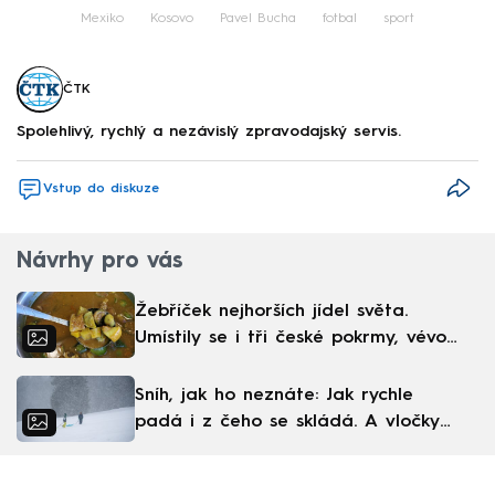
Mexiko
Kosovo
Pavel Bucha
fotbal
sport
ČTK
Spolehlivý, rychlý a nezávislý zpravodajský servis.
Vstup do diskuze
Návrhy pro vás
Žebříček nejhorších jídel světa.
Umístily se i tři české pokrmy, vévodí
skandinávská kuchyně
Sníh, jak ho neznáte: Jak rychle
padá i z čeho se skládá. A vločky
nejsou bílé