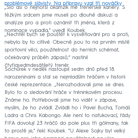
problémové slávisty. Na přípravu vzal tři nováčky
„Šlo asi o nejhorší okamžik mé trenérské kariéry. S
těžkým srdcem jsme museli po dlouhé diskuzi a
analýze pro a proti oznámit tři jména, která z
nominace vypadla," uvedl Koubek.
„Nechtěl bych se pouštět k vysvětlování pro a proti,
nebylo by to citlivé. Obecně jsou to na prvním místě
sportovní věci, použitelnost do herních schémat,
očekávaný průběh zápasů,“ nastínil
čtyřiasedmdesátiletý trenér.
Sochůrek v neděli nastoupil sedm dnů před 18.
narozeninami a stal se nejmladším hráčem v historii
české reprezentace. „Nerozhodovali jsme se dnes.
Bylo to o sledování hráče v tréninkovém procesu.
Známe ho. Potřebovali jsme ho vidět v zápase,
myslím, že ho zvládl. Zvládli ho i Pavel Bucha, Tomáš
Ladra a Chris Kabongo. Ale není to nafukovací, řády
FIFA dovolují 23 hráčů do pole plus tři gólmany, tak
to prostě je," řekl Koubek. "U Alexe Sojky byl velký