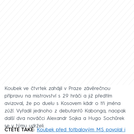
Koubek ve čtvrtek zahájil v Praze závěrečnou
přípravu na mistrovství s 29 hráči a již předtím
avizoval, že po duelu s Kosovem kádr o tři jména
zúží. Vyřadil jednoho z debutantů Kabonga, naopak
další dva nováčci Alexandr Sojka a Hugo Sochůrek
se v týmu udrželi.
ČTĚTE TAKÉ:
Koubek před fotbalovým MS povolal i