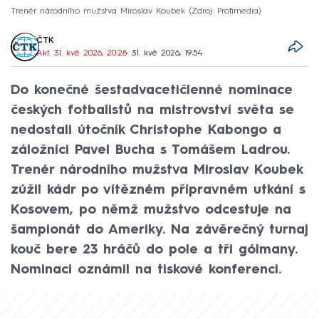
Trenér národního mužstva Miroslav Koubek
Zdroj: Profimedia
ČTK
Akt. 31. kvě 2026, 20:28
• 31. kvě 2026, 19:54
Do konečné šestadvacetičlenné nominace
českých fotbalistů na mistrovství světa se
nedostali útočník Christophe Kabongo a
záložníci Pavel Bucha s Tomášem Ladrou.
Trenér národního mužstva Miroslav Koubek
zúžil kádr po vítězném přípravném utkání s
Kosovem, po němž mužstvo odcestuje na
šampionát do Ameriky. Na závěrečný turnaj
kouč bere 23 hráčů do pole a tři gólmany.
Nominaci oznámil na tiskové konferenci.