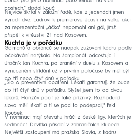
bonus pro jeho nominaci použitelnost na více
postech," dodal kouč.
Nejvíce škrtal v záložní řadě, kde z jedenácti jmen
vyřadil dvě. Ladrovi k premiérové účasti na velké akci
za reprezentační „áčko" nepomohl ani gól, jímž
přispěl k vítězství 2:1 nad Kosovem.
Kuchta je v pořádku
Gólmanů a obránců se naopak zužování kádru podle
očekávání netýkalo. Na šampionát odcestuje i
útočník Jan Kuchta, po zranění v duelu s Kosovem a
vynuceném střídání už v prvním poločase by měl být
do tří nebo čtyř dnů v pořádku.
„Šlo o preventivní opatření. Lékaři garantují, že bude
do tří čtyř dnů v pořádku. Slyšel jsem to od dvou
lékařů. Honzův pocit je také příznivý. Rozhodující
slovo měli lékaři a ti se pod to podepsali," řekl
Koubek.
V nominaci mají převahu hráči z české ligy, kterých je
sedmnáct. Devítka působí v zahraničních klubech.
Největší zastoupení má pražská Slavia, z kádru