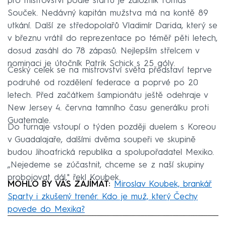
pro mistrovství podle startů je záložník Tomáš
Souček. Nedávný kapitán mužstva má na kontě 89
utkání. Další ze středopolařů Vladimír Darida, který se
v březnu vrátil do reprezentace po téměř pěti letech,
dosud zasáhl do 78 zápasů. Nejlepším střelcem v
nominaci je útočník Patrik Schick s 25 góly.
Český celek se na mistrovství světa představí teprve
podruhé od rozdělení federace a poprvé po 20
letech. Před začátkem šampionátu ještě odehraje v
New Jersey 4. června tamního času generálku proti
Guatemale.
Do turnaje vstoupí o týden později duelem s Koreou
v Guadalajaře, dalšími dvěma soupeři ve skupině
budou Jihoafrická republika a spolupořadatel Mexiko.
„Nejedeme se zúčastnit, chceme se z naší skupiny
probojovat dál," řekl Koubek.
MOHLO BY VÁS ZAJÍMAT:
Miroslav Koubek, brankář
Sparty i zkušený trenér. Kdo je muž, který Čechy
povede do Mexika?
Failed to fetch