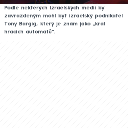
Podezřívá ho z vraždy. Uvedla to na síti X.
Podle některých izraelských médií by
zavražděným mohl být izraelský podnikatel
Tony Bargig, který je znám jako „král
hracích automatů“.