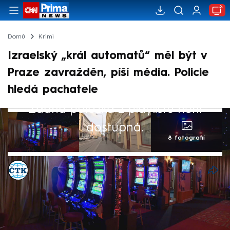
Domů
Krimi
Izraelský „král automatů“ měl být v
Praze zavražděn, píší média. Policie
hledá pachatele
Žádná položka z playlistu není
dostupná.
8 fotografií
ČTK
4. čvn 2026, 13:35
Policie pátrá po pachateli, který ve středu
v Seifertově ulici v Praze 3 zabil cizince.