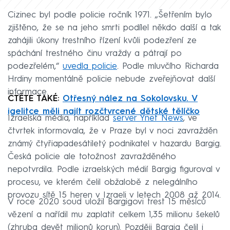
Cizinec byl podle policie ročník 1971. „Šetřením bylo
zjištěno, že se na jeho smrti podílel někdo další a tak
zahájili úkony trestního řízení kvůli podezření ze
spáchání trestného činu vraždy a pátrají po
podezřelém,“
uvedla policie
. Podle mluvčího Richarda
Hrdiny momentálně policie nebude zveřejňovat další
informace.
ČTĚTE TAKÉ:
Otřesný nález na Sokolovsku. V
igelitce měli najít rozčtvrcené dětské tělíčko
Izraelská média, například
server Ynet News
, ve
čtvrtek informovala, že v Praze byl v noci zavražděn
známý čtyřiapadesátiletý podnikatel v hazardu Bargig.
Česká policie ale totožnost zavražděného
nepotvrdila. Podle izraelských médií Bargig figuroval v
procesu, ve kterém čelil obžalobě z nelegálního
provozu sítě 15 heren v Izraeli v letech 2008 až 2014.
V roce 2020 soud uložil Bargigovi trest 15 měsíců
vězení a nařídil mu zaplatit celkem 1,35 milionu šekelů
(zhruba devět milionů korun). Později Bargig čelil i