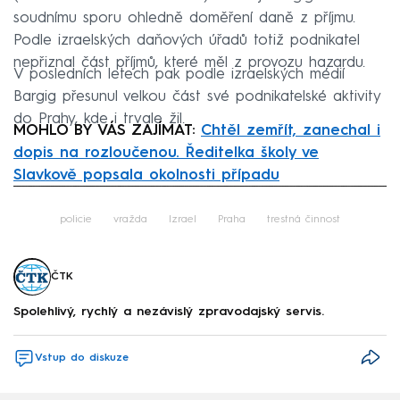
soudnímu sporu ohledně doměření daně z příjmu.
Podle izraelských daňových úřadů totiž podnikatel
nepřiznal část příjmů, které měl z provozu hazardu.
V posledních letech pak podle izraelských médií
Bargig přesunul velkou část své podnikatelské aktivity
do Prahy, kde i trvale žil.
MOHLO BY VÁS ZAJÍMAT:
Chtěl zemřít, zanechal i
dopis na rozloučenou. Ředitelka školy ve
Slavkově popsala okolnosti případu
Failed to fetch
policie
vražda
Izrael
Praha
trestná činnost
ČTK
Spolehlivý, rychlý a nezávislý zpravodajský servis.
Vstup do diskuze