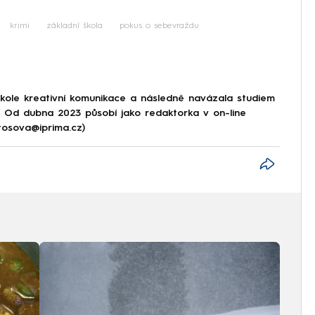
iled to fetch
krimi
základní škola
pokus o sebevraždu
škole kreativní komunikace a následně navázala studiem
e. Od dubna 2023 působí jako redaktorka v on-line
tosova@iprima.cz)