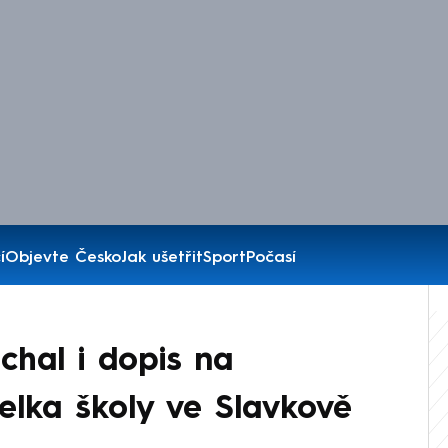
í
Objevte Česko
Jak ušetřit
Sport
Počasí
chal i dopis na
telka školy ve Slavkově