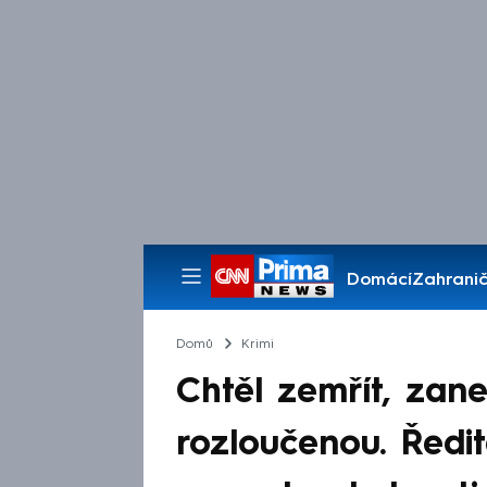
Domácí
Zahranič
Pořady
Domů
Krimi
Chtěl zemřít, zane
rozloučenou. Ředi