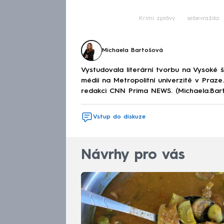
Fa
Krimi zprávy
sebevražda
Michaela Bartošová
Vystudovala literární tvorbu na Vysoké 
médií na Metropolitní univerzitě v Praz
redakci CNN Prima NEWS. (Michaela.Bar
Vstup do diskuze
Návrhy pro vás