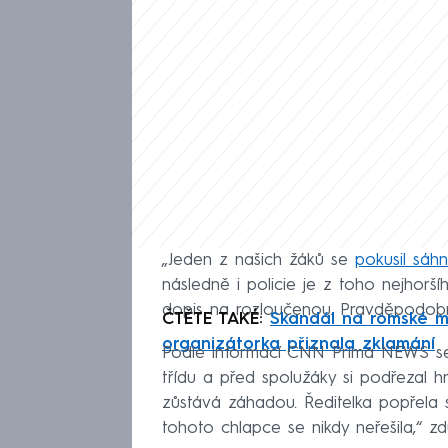
„Jeden z našich žáků se
pokusil sáhn
následně i policie je z toho nejhorší
dopis na rozloučenou. Pravděpodobně 
ČTĚTE TAKÉ:
Skandál na romské mis
organizátorka přiznala zklamání
Podle informací CNN Prima NEWS se m
třídu a před spolužáky si podřezal 
zůstává záhadou. Ředitelka popřela s
tohoto chlapce se nikdy neřešila,“ zd