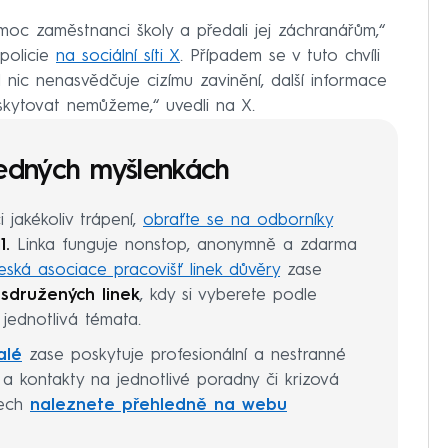
moc zaměstnanci školy a předali jej záchranářům,“
 policie
na sociální síti X
. Případem se v tuto chvíli
ud nic nenasvědčuje cizímu zavinění, další informace
ytovat nemůžeme,“ uvedli na X.
edných myšlenkách
i jakékoliv trápení,
obraťte se na odborníky
1.
Linka funguje nonstop, anonymně a zdarma
eská asociace pracovišť linek důvěry
zase
sdružených linek
, kdy si vyberete podle
jednotlivá témata.
alé
zase poskytuje profesionální a nestranné
y a kontakty na jednotlivé poradny či krizová
tech
naleznete přehledně na webu