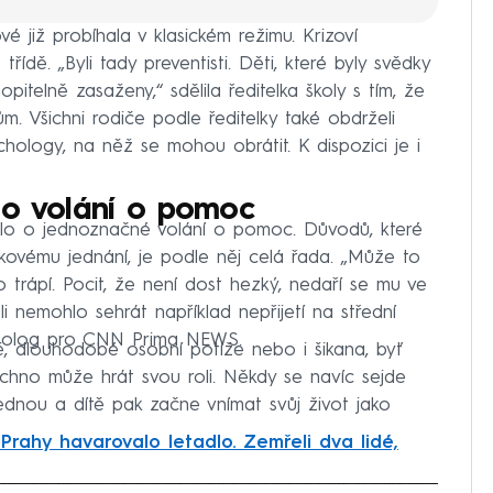
é již probíhala v klasickém režimu. Krizoví
třídě. „Byli tady preventisti. Děti, které byly svědky
opitelně zasaženy,“ sdělila ředitelka školy s tím, že
m. Všichni rodiče podle ředitelky také obdrželi
hology, na něž se mohou obrátit. K dispozici je i
 o volání o pomoc
lo o jednoznačné volání o pomoc. Důvodů, které
ovému jednání, je podle něj celá řada. „Může to
ho trápí. Pocit, že není dost hezký, nedaří se mu ve
i nemohlo sehrát například nepřijetí na střední
sycholog pro CNN Prima NEWS.
ě, dlouhodobé osobní potíže nebo i šikana, byť
chno může hrát svou roli. Někdy se navíc sejde
ednou a dítě pak začne vnímat svůj život jako
 Prahy havarovalo letadlo. Zemřeli dva lidé,