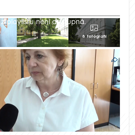
 playlistu není dostupná.
8 fotografií
Š Komenského ve Slavkově u Brna pokusil
 měl svůj čin pravděpodobně plánovat
oly Věry Babicové dokonce připravil i
a to pro CNN Prima NEWS.