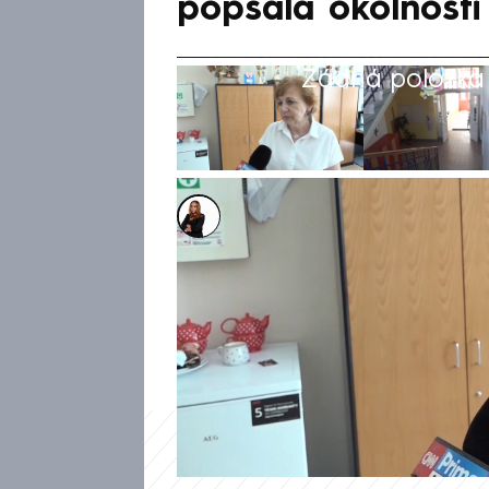
popsala okolnosti
Žádná položka z
Michaela Bartošová
2. čvn 2026, 20:09
Žák, který se v pondělí na Z
před spolužáky o sebevraždu,
delší dobu. Podle ředitelky šk
dopis na rozloučenou. Uvedl