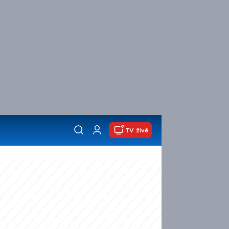
TV živě