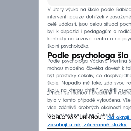
V úterý výuka na škole podle Babicov
interventi pouze dohlíželi v zasažené 
celé události, jsou celou situací poch
byli k dispozici i pedagogům a rodičů
kontakty na krizová centra a na psyc
školní psycholožka.
Podle psychologa šlo
Podle psychologa Václava Mertina š
mohou mladého člověka dovést k tak
být prakticky cokoliv, co dospívající
škole. Napadlo mě také, zda svou rol
školu, na kterou chtěl,” vysvětlil p
„Přidat se mohou i problémy v rodin
byla v tomto případě vyloučena. Vše
více zdánlivě drobných okolností naj
bezvýchodnou situaci,” dodal.
MOHLO VÁM UNIKNOUT:
Na okraji
zasahují u něj záchranné složky