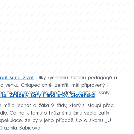
out si na život.
Díky rychlému zásahu pedagogů a
ho venku. Chlapec chtěl zemřít, měl připravený i
to připravoval dlouho,“ sdělila ředitelka školy.
s. Zmizely šaty i finalistky. Slovenská
ělo jednat o žáka 9. třídy, který si stoupl před
hrdlo. Co ho k tomuto hrůznému činu vedlo zatím
pekulace, že by v jeho případě šlo o šikanu. „U
ůraznila Babicová.