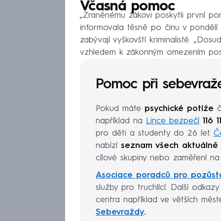
Včasná pomoc
„Zraněnému žákovi poskytli první po
informovala těsně po činu v pondělí
zabývají vyškovští kriminalisté. „Dos
vzhledem k zákonným omezením posk
Pomoc při sebevraž
Pokud máte
psychické potíže
č
například na
Lince bezpečí
116 11
pro děti a studenty do 26 let.
Č
nabízí
seznam všech aktuálně 
cílové skupiny nebo zaměření na 
Asociace poradců pro pozůst
služby pro truchlící. Další odkaz
centra například ve větších měs
Sebevraždy
.