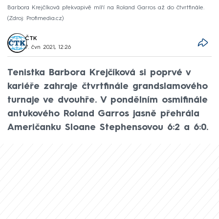
Barbora Krejčíková překvapivě míří na Roland Garros až do čtvrtfinále.
Zdroj: Profimedia.cz
ČTK
7. čvn 2021, 12:26
Tenistka Barbora Krejčíková si poprvé v
kariéře zahraje čtvrtfinále grandslamového
turnaje ve dvouhře. V pondělním osmifinále
antukového Roland Garros jasně přehrála
Američanku Sloane Stephensovou 6:2 a 6:0.