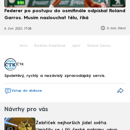
Federer po postupu do osmifinále odpískal Roland
Garros. Musím naslouchat tělu, říká
6 min čtení
6. čvn 2021, 17:08
tenis
Barbora Krejčíková
sport
Roland Garros
ČTK
Spolehlivý, rychlý a nezávislý zpravodajský servis.
Vstup do diskuze
Návrhy pro vás
Žebříček nejhorších jídel světa.
Umístily se i tři české pokrmy, vévodí