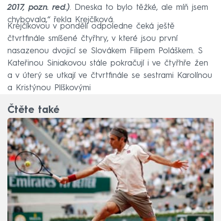
2017, pozn. red.)
. Dneska to bylo těžké, ale míň jsem
chybovala,“ řekla Krejčíková.
Krejčíkovou v pondělí odpoledne čeká ještě
čtvrtfinále smíšené čtyřhry, v které jsou první
nasazenou dvojicí se Slovákem Filipem Poláškem. S
Kateřinou Siniakovou stále pokračují i ve čtyřhře žen
a v úterý se utkají ve čtvrtfinále se sestrami Karolínou
a Kristýnou Plíškovými
Čtěte také