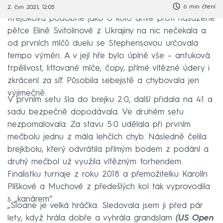
6 min čtení
2. čvn 2021, 12:05
Krejčíková podobně jako o kolo dříve proti nasazené
pětce Elině Svitolinové z Ukrajiny na nic nečekala a
od prvních míčů duelu se Stephensovou určovala
tempo výměn. A v její hře bylo úplně vše – antuková
trpělivost, liftované míče, čopy, přímé vítězné údery i
zkrácení za síť. Působila sebejistě a chybovala jen
výjimečně.
V prvním setu šla do brejku 2:0, další přidala na 4:1 a
sadu bezpečně dopodávala. Ve druhém setu
nezpomalovala. Za stavu 5:0 udělala při prvním
mečbolu jednu z mála lehčích chyb. Následně čelila
brejkbolu, který odvrátila přímým bodem z podání a
druhý mečbol už využila vítězným forhendem.
Finalistku turnaje z roku 2018 a přemožitelku Karolín
Plíškové a Muchové z předešlých kol tak vyprovodila
s „kanárem“.
„Sloane je velká hráčka. Sledovala jsem ji před pár
lety, když hrála dobře a vyhrála grandslam
(US Open