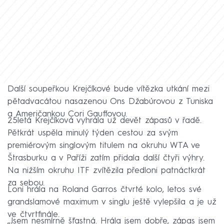
Další soupeřkou Krejčíkové bude vítězka utkání mezi
pětadvacátou nasazenou Ons Džabúrovou z Tuniska
a Američankou Cori Gauffovou.
25letá Krejčíková vyhrála už devět zápasů v řadě.
Pětkrát uspěla minulý týden cestou za svým
premiérovým singlovým titulem na okruhu WTA ve
Štrasburku a v Paříži zatím přidala další čtyři výhry.
Na nižším okruhu ITF zvítězila předloni patnáctkrát
za sebou.
Loni hrála na Roland Garros čtvrté kolo, letos své
grandslamové maximum v singlu ještě vylepšila a je už
ve čtvrtfinále.
„Jsem nesmírně šťastná. Hrála jsem dobře, zápas jsem