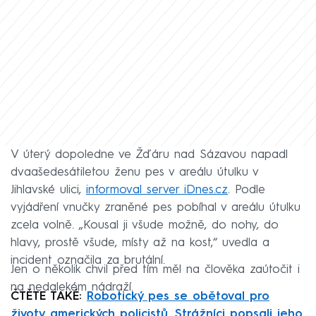
V úterý dopoledne ve Žďáru nad Sázavou napadl
dvaašedesátiletou ženu pes v areálu útulku v
Jihlavské ulici,
informoval server iDnes.cz
. Podle
vyjádření vnučky zraněné pes pobíhal v areálu útulku
zcela volně. „Kousal ji všude možně, do nohy, do
hlavy, prostě všude, místy až na kost,“ uvedla a
incident označila za brutální.
Jen o několik chvil před tím měl na člověka zaútočit i
na nedalekém nádraží.
ČTĚTE TAKÉ:
Robotický pes se obětoval pro
životy amerických policistů. Strážníci popsali jeho