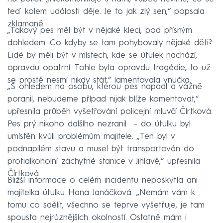
teď kolem události děje. Je to jak zlý sen,“ popsala
zklamaně.
„Takový pes měl být v nějaké kleci, pod přísným
dohledem. Co kdyby se tam pohybovaly nějaké děti?
Lidé by měli být v místech, kde se útulek nachází,
opravdu opatrní. Tohle byla opravdu tragédie, to už
se prostě nesmí nikdy stát,“ lamentovala vnučka.
„S ohledem na osobu, kterou pes napadl a vážně
poranil, nebudeme případ nijak blíže komentovat,“
upřesnila průběh vyšetřování policejní mluvčí Čírtková.
Pes prý nikoho dalšího nezranil – do útulku byl
umístěn kvůli problémům majitele. „Ten byl v
podnapilém stavu a musel být transportován do
protialkoholní záchytné stanice v Jihlavě,“ upřesnila
Čírtková.
Bližší informace o celém incidentu neposkytla ani
majitelka útulku Hana Janáčková. „Nemám vám k
tomu co sdělit, všechno se teprve vyšetřuje, je tam
spousta nejrůznějších okolností. Ostatně mám i