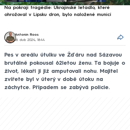
Na pokraji tragédie: Ukrajinské letadlo, které
P
ohrožoval v Lipsku dron, bylo naložené municí
e
Antonin Roos
18. dub 2024, 18:44
Pes v areálu útulku ve Žďáru nad Sázavou
brutálně pokousal 62letou ženu. Ta bojuje o
život, lékaři jí již amputovali nohu. Majitel
zvířete byl v úterý v době útoku na
záchytce. Případem se zabývá policie.