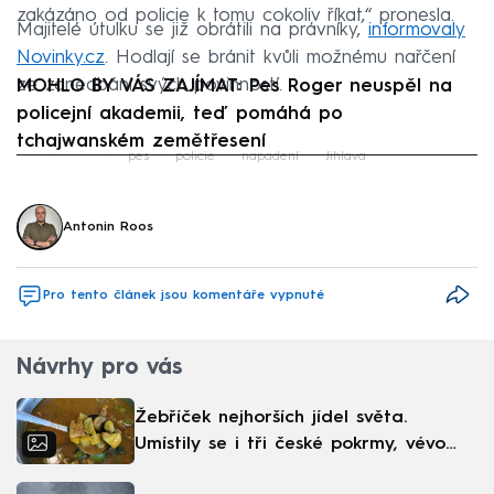
zakázáno od policie k tomu cokoliv říkat,“ pronesla.
Majitelé útulku se již obrátili na právníky,
informovaly
Novinky.cz
. Hodlají se bránit kvůli možnému nařčení
ze zanedbání svých povinností.
MOHLO BY VÁS ZAJÍMAT: Pes Roger neuspěl na
policejní akademii, teď pomáhá po
tchajwanském zemětřesení
pes
policie
napadení
Jihlava
Failed to fetch
Antonin Roos
Pro tento článek jsou komentáře vypnuté
Návrhy pro vás
Žebříček nejhorších jídel světa.
Umístily se i tři české pokrmy, vévodí
skandinávská kuchyně