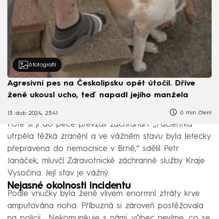
6
fotografií
Agresivní pes na Českolipsku opět útočil. Dříve
ženě ukousl ucho, teď napadl jejího manžela
6 min čtení
13. dub 2024, 23:41
Poté si ji do péče převzali záchranáři. „Pacientka
utrpěla těžká zranění a ve vážném stavu byla letecky
přepravena do nemocnice v Brně,“ sdělil Petr
Janáček, mluvčí Zdravotnické záchranné služby Kraje
Vysočina. Její stav je vážný.
Nejasné okolnosti incidentu
Podle vnučky byla ženě vlivem enormní ztráty krve
amputována noha. Příbuzná si zároveň postěžovala
na policii. „Nekomunikuje s námi, vůbec nevíme, co se