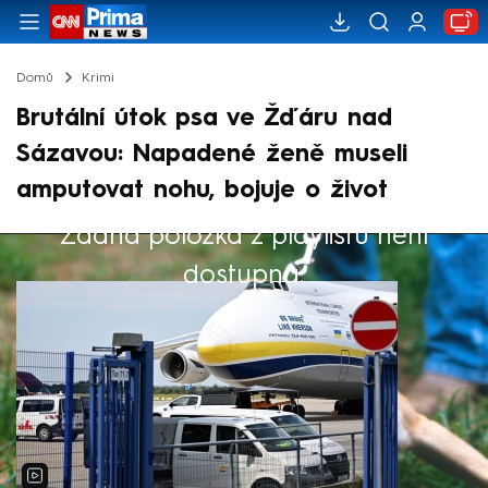
Domů
Krimi
Brutální útok psa ve Žďáru nad
Sázavou: Napadené ženě museli
amputovat nohu, bojuje o život
Žádná položka z playlistu není
Výběr redakce
dostupná.