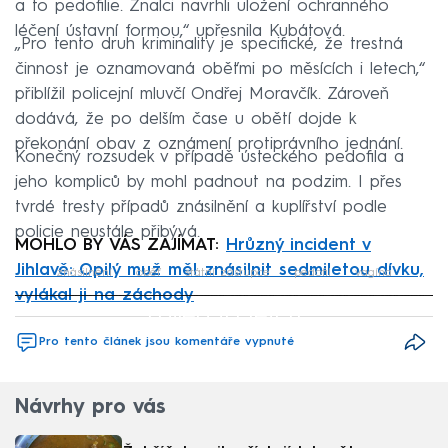
a to pedofilie. Znalci navrhli uložení ochranného
léčení ústavní formou,“ upřesnila Kubátová.
„Pro tento druh kriminality je specifické, že trestná
činnost je oznamovaná oběťmi po měsících i letech,“
přiblížil policejní mluvčí Ondřej Moravčík. Zároveň
dodává, že po delším čase u obětí dojde k
překonání obav z oznámení protiprávního jednání.
Konečný rozsudek v případě ústeckého pedofila a
jeho kompliců by mohl padnout na podzim. I přes
tvrdé tresty případů znásilnění a kuplířství podle
policie neustále přibývá.
MOHLO BY VÁS ZAJÍMAT:
Hrůzný incident v
Jihlavě: Opilý muž měl znásilnit sedmiletou dívku,
znásilnění
oběť
státní zástupce
pedofil
vagína
vylákal ji na záchody
Failed to fetch
Pro tento článek jsou komentáře vypnuté
Návrhy pro vás