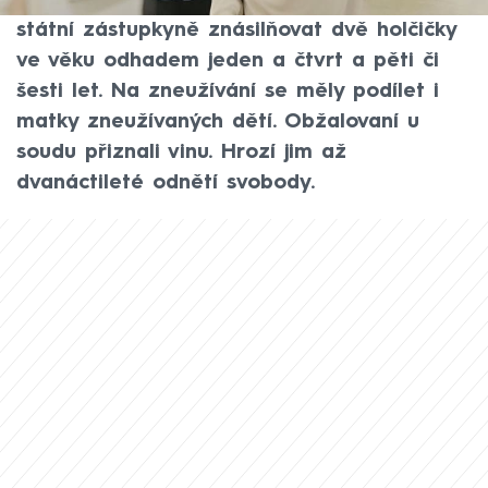
dívek. Třiapadesátiletý muž měl podle
státní zástupkyně znásilňovat dvě holčičky
ve věku odhadem jeden a čtvrt a pěti či
šesti let. Na zneužívání se měly podílet i
matky zneužívaných dětí. Obžalovaní u
soudu přiznali vinu. Hrozí jim až
dvanáctileté odnětí svobody.