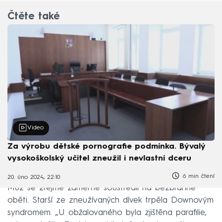
Čtěte také
Video
Za výrobu dětské pornografie podmínka. Bývalý
vysokoškolský učitel zneužil i nevlastní dceru
6 min čtení
20. úno 2024, 22:10
Muž se zřejmě záměrně soustředil na bezbranné
oběti. Starší ze zneužívaných dívek trpěla Downovým
syndromem. „U obžalovaného byla zjištěna parafilie,