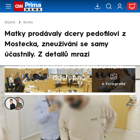
Domů
Krimi
Matky prodávaly dcery pedofilovi z
Mostecka, zneužívání se samy
účastnily. Z detailů mrazí
Žádná položka z playlistu není
dostupná.
4 fotografie
Kristián Šujan
,
Antonin Roos
26. kvě 2024, 20:29
Krajský soud v Ústí nad Labem se zabýval
otřesným případem sexuálního zneužívání