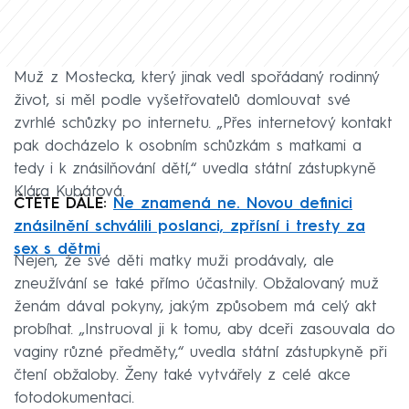
Muž z Mostecka, který jinak vedl spořádaný rodinný
život, si měl podle vyšetřovatelů domlouvat své
zvrhlé schůzky po internetu. „Přes internetový kontakt
pak docházelo k osobním schůzkám s matkami a
tedy i k znásilňování dětí,“ uvedla státní zástupkyně
Klára Kubátová.
ČTĚTE DÁLE:
Ne znamená ne. Novou definici
znásilnění schválili poslanci, zpřísní i tresty za
sex s dětmi
Nejen, že své děti matky muži prodávaly, ale
zneužívání se také přímo účastnily. Obžalovaný muž
ženám dával pokyny, jakým způsobem má celý akt
probíhat. „Instruoval ji k tomu, aby dceři zasouvala do
vaginy různé předměty,“ uvedla státní zástupkyně při
čtení obžaloby. Ženy také vytvářely z celé akce
fotodokumentaci.