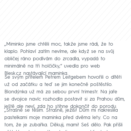
„Miminko jsme chtěli moc, takže jsme rádi, že to
klaplo. Pohlaví zatím nevíme, ale když se na svůj
obličej ráno podívám do zrcadla, vypadá to
minimálně na tři holčičky,“ uvedla pro web
Blesk.cz nastávající maminka.
Se svým přítelem Petrem Leitgebem hovořili o dítěti
už od začátku a teď se jim konečně poštěstilo.
Blondýnka už má za sebou první trimestr. Na jaře
se dvojice navíc rozhodla postavit si za Prahou dům,
ještě ale neví, zda ho stihne dokončit do porodu.
„Strašně se těšim. Strašně, ježiši! Dům mi nakreslila
pastelkami moje maminka před dvěma lety. Co na
tom, že je zubařka. Děkuji, mami! Seš dělo. Pak přišli