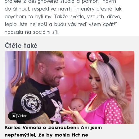
přátelé z designového studia a pomohli návrh
dotáhnout, respektive navrhli interiéry přesně tak,
abychom to byli my. Takže světlo, vzduch, dřevo,
teplo. Jste nejlepší a budu vás teď všem cpát!”
napsala na sociální síti.
Čtěte také
Video
Karlos Vémola o zasnoubení: Ani jsem
nepřemýšlel, že by mohla říct ne