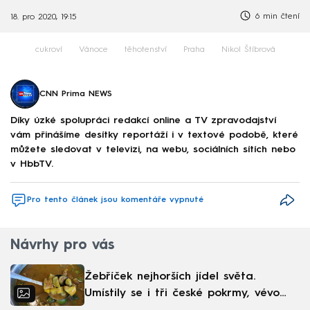
6 min čtení
18. pro 2020, 19:15
cukroví
Vánoce
těhotenství
Praha
Nikol Štíbrová
CNN Prima NEWS
Díky úzké spolupráci redakcí online a TV zpravodajství
vám přinášíme desítky reportáží i v textové podobě, které
můžete sledovat v televizi, na webu, sociálních sítích nebo
v HbbTV.
Pro tento článek jsou komentáře vypnuté
Návrhy pro vás
Žebříček nejhorších jídel světa.
Umístily se i tři české pokrmy, vévodí