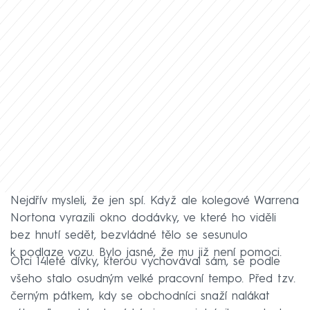
Nejdřív mysleli, že jen spí. Když ale kolegové Warrena
Nortona vyrazili okno dodávky, ve které ho viděli
bez hnutí sedět, bezvládné tělo se sesunulo
k podlaze vozu. Bylo jasné, že mu již není pomoci.
Otci 14leté dívky, kterou vychovával sám, se podle
všeho stalo osudným velké pracovní tempo. Před tzv.
černým pátkem, kdy se obchodníci snaží nalákat