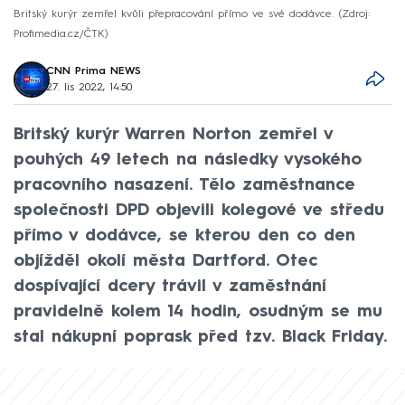
Britský kurýr zemřel kvůli přepracování přímo ve své dodávce.
Zdroj:
Profimedia.cz/ČTK
CNN Prima NEWS
27. lis 2022, 14:50
Britský kurýr Warren Norton zemřel v
pouhých 49 letech na následky vysokého
pracovního nasazení. Tělo zaměstnance
společnosti DPD objevili kolegové ve středu
přímo v dodávce, se kterou den co den
objížděl okolí města Dartford. Otec
dospívající dcery trávil v zaměstnání
pravidelně kolem 14 hodin, osudným se mu
stal nákupní poprask před tzv. Black Friday.