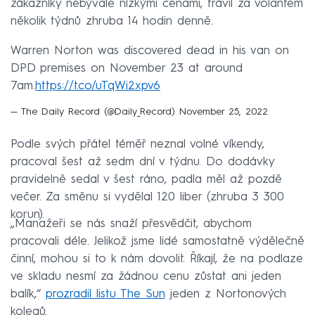
zákazníky nebývale nízkými cenami, trávil za volantem
několik týdnů zhruba 14 hodin denně.
Warren Norton was discovered dead in his van on
DPD premises on November 23 at around
7am.
https://t.co/uTqWi2xpv6
— The Daily Record (@Daily_Record)
November 25, 2022
Podle svých přátel téměř neznal volné víkendy,
pracoval šest až sedm dní v týdnu. Do dodávky
pravidelně sedal v šest ráno, padla měl až pozdě
večer. Za směnu si vydělal 120 liber (zhruba 3 300
korun).
„Manažeři se nás snaží přesvědčit, abychom
pracovali déle. Jelikož jsme lidé samostatně výdělečně
činní, mohou si to k nám dovolit. Říkají, že na podlaze
ve skladu nesmí za žádnou cenu zůstat ani jeden
balík,“
prozradil listu The Sun
jeden z Nortonových
kolegů.