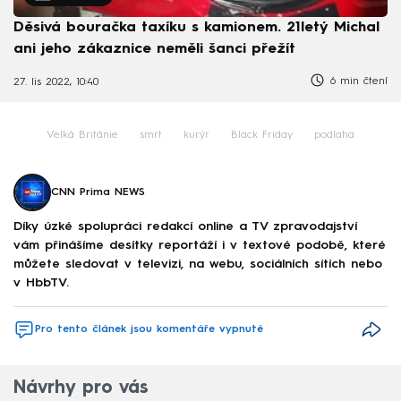
Děsivá bouračka taxíku s kamionem. 21letý Michal
ani jeho zákaznice neměli šanci přežít
6 min čtení
27. lis 2022, 10:40
Velká Británie
smrt
kurýr
Black Friday
podlaha
CNN Prima NEWS
Díky úzké spolupráci redakcí online a TV zpravodajství
vám přinášíme desítky reportáží i v textové podobě, které
můžete sledovat v televizi, na webu, sociálních sítích nebo
v HbbTV.
Pro tento článek jsou komentáře vypnuté
Návrhy pro vás