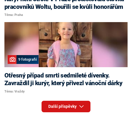
pracovníků Woltu, bouřili se kvůli honorářům
Téma: Praha
9 fotografií
Otřesný případ smrti sedmileté dívenky.
Zavraždil ji kurýr, který přivezl vánoční dárky
Téma: Vraždy
Další příspěvky