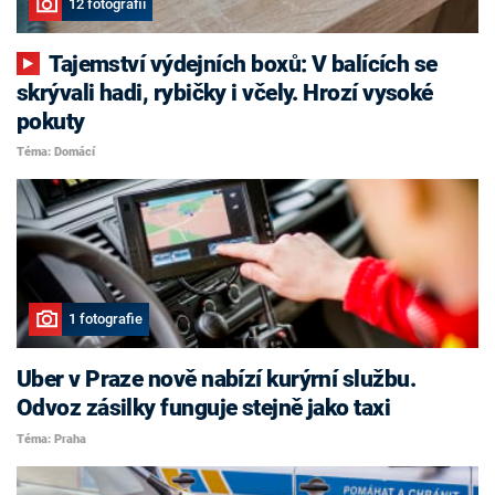
12 fotografií
Tajemství výdejních boxů: V balících se
skrývali hadi, rybičky i včely. Hrozí vysoké
pokuty
Téma: Domácí
1 fotografie
Uber v Praze nově nabízí kurýrní službu.
Odvoz zásilky funguje stejně jako taxi
Téma: Praha