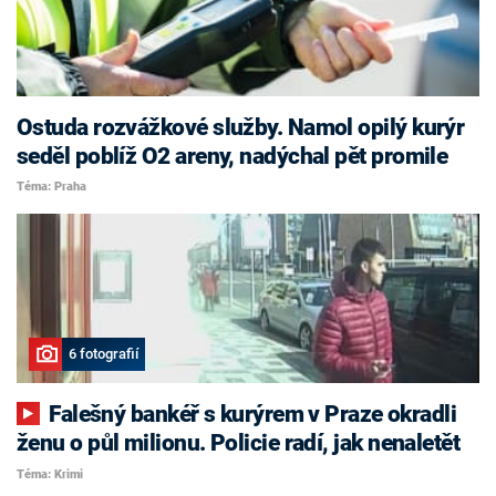
Ostuda rozvážkové služby. Namol opilý kurýr
seděl poblíž O2 areny, nadýchal pět promile
Téma: Praha
6 fotografií
Falešný bankéř s kurýrem v Praze okradli
ženu o půl milionu. Policie radí, jak nenaletět
Téma: Krimi