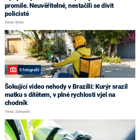
promile. Neuvěřitelné, nestačili se divit
policisté
Téma: Krimi
5 fotografií
Šokující video nehody v Brazílii: Kurýr srazil
matku s dítětem, v plné rychlosti vjel na
chodník
Téma: Zahraničí