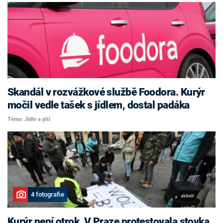
Skandál v rozvážkové službě Foodora. Kurýr
močil vedle tašek s jídlem, dostal padáka
Téma: Jídlo a pití
4 fotografie
Kurýr není otrok. V Praze protestovala stovka