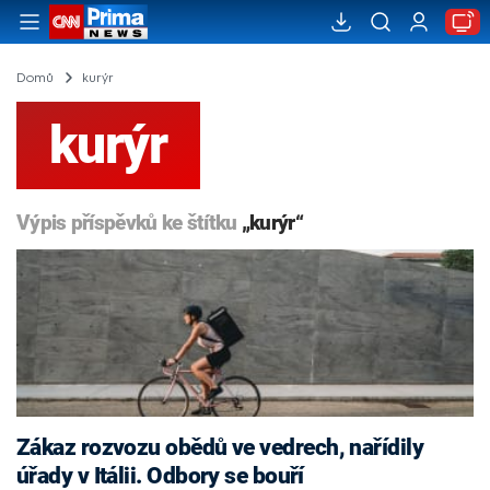
Domů
kurýr
kurýr
Výpis příspěvků ke štítku
„kurýr“
Zákaz rozvozu obědů ve vedrech, nařídily
úřady v Itálii. Odbory se bouří