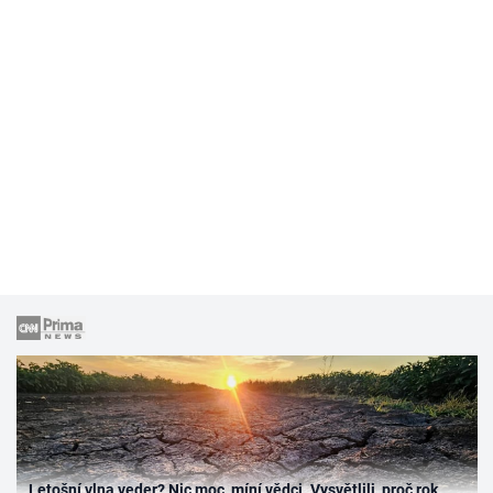
Letošní vlna veder? Nic moc, míní vědci. Vysvětlili, proč rok