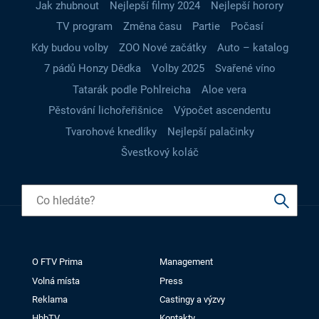
Jak zhubnout
Nejlepší filmy 2024
Nejlepší horory
TV program
Změna času
Partie
Počasí
Kdy budou volby
ZOO Nové začátky
Auto – katalog
7 pádů Honzy Dědka
Volby 2025
Svařené víno
Tatarák podle Pohlreicha
Aloe vera
Pěstování lichořeřišnice
Výpočet ascendentu
Tvarohové knedlíky
Nejlepší palačinky
Švestkový koláč
O FTV Prima
Management
Volná místa
Press
Reklama
Castingy a výzvy
HbbTV
Kontakty