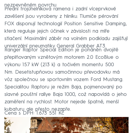
nezpevněném povrchu.
Přední trojúhelníková ramena i zadní víceprvkové
zavěšení jsou vyrobeny z hliníku. Tlumiče pérování
FOX disponují technologií Position Sensitive Damping,
která reguluje jejich účinek v závislosti na míře
stlačení. Maximální záběr na volném podkladu zajišťují
univerzální pneumatiky General Grabber AT3.
Ranger Raptor Special Edition je poháněn dvojitě
přeplňovaným vznětovým motorem 2.0 EcoBlue o
výkonu 157 kW (213 k) a točivém momentu 500
Nm. Desetistupňovou samočinnou převodovku má
vůz společnou se sportovním vozem Ford Mustang.
Specialitou Raptoru je režim Baja, pojmenovaný po
slavné pouštní rallye Baja 1000, což napovídá o jeho
zaměření na rychlost. Motor nejede špatně, menší
kubaturu ale přesto nezapře.
Cena s DPH: 1.673 551 Kč