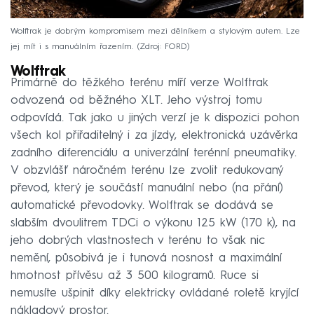
Wolftrak je dobrým kompromisem mezi dělníkem a stylovým autem. Lze
jej mít i s manuálním řazením.
Zdroj: FORD
Wolftrak
Primárně do těžkého terénu míří verze Wolftrak
odvozená od běžného XLT. Jeho výstroj tomu
odpovídá. Tak jako u jiných verzí je k dispozici pohon
všech kol přiřaditelný i za jízdy, elektronická uzávěrka
zadního diferenciálu a univerzální terénní pneumatiky.
V obzvlášť náročném terénu lze zvolit redukovaný
převod, který je součástí manuální nebo (na přání)
automatické převodovky. Wolftrak se dodává se
slabším dvoulitrem TDCi o výkonu 125 kW (170 k), na
jeho dobrých vlastnostech v terénu to však nic
nemění, působivá je i tunová nosnost a maximální
hmotnost přívěsu až 3 500 kilogramů. Ruce si
nemusíte ušpinit díky elektricky ovládané roletě kryjící
nákladový prostor.