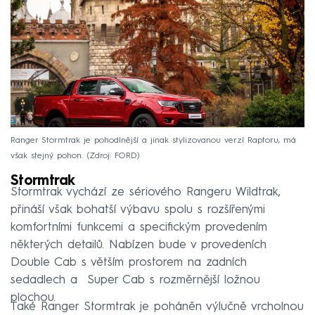
Ranger Stormtrak je pohodlnější a jinak stylizovanou verzí Raptoru, má
však stejný pohon.
Zdroj: FORD
Stormtrak
Stormtrak vychází ze sériového Rangeru Wildtrak,
přináší však bohatší výbavu spolu s rozšířenými
komfortními funkcemi a specifickým provedením
některých detailů. Nabízen bude v provedeních
Double Cab s větším prostorem na zadních
sedadlech a Super Cab s rozměrnější ložnou
plochou.
Také Ranger Stormtrak je poháněn výlučně vrcholnou