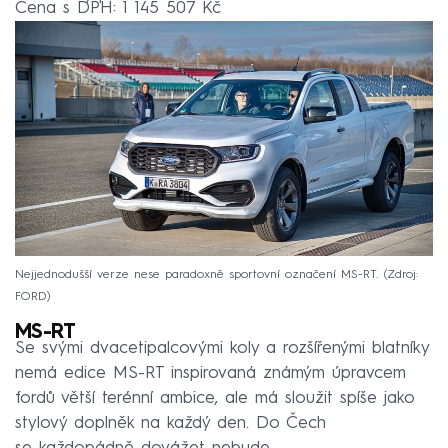
Cena s DPH: 1 145 507 Kč
Nejjednodušší verze nese paradoxně sportovní označení MS-RT.
Zdroj:
FORD
MS-RT
Se svými dvacetipalcovými koly a rozšířenými blatníky
nemá edice MS-RT inspirovaná známým úpravcem
fordů větší terénní ambice, ale má sloužit spíše jako
stylový doplněk na každý den. Do Čech