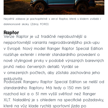
Největší zábava je pochopitelně s verzí Raptor, která s klidem zvládá i
dalekonosné skoky.
Zdroj: FORD
Raptor
Verze Raptor je už tradičně nejrobustnější a
nejsportovnější varianta nejprodávanějšího pick-upu
v Evropě. Nový model Ranger Raptor Special Edition
rozšiřuje exteriér i interiér standardního provedení o
nové stylingové prvky v podobě výrazných barevných
pruhů nebo červených detailů. Vyrábí se
v omezených počtech, aby zůstala zachována jeho
exkluzivita.
Podvozek Rangeru Raptor Special Edition se neliší od
standardního Raptoru. Má tedy o 150 mm širší
rozchod kol a o 51 mm vyšší světlost než Ranger
XLT. Naladěný je s ohledem na specifické požadavky,
které na vůz klade rychlá sportovní jízda po