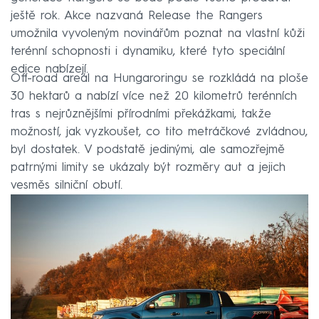
ještě rok. Akce nazvaná Release the Rangers
umožnila vyvoleným novinářům poznat na vlastní kůži
terénní schopnosti i dynamiku, které tyto speciální
edice nabízejí.
Off-road areál na Hungaroringu se rozkládá na ploše
30 hektarů a nabízí více než 20 kilometrů terénních
tras s nejrůznějšími přírodními překážkami, takže
možností, jak vyzkoušet, co tito metráčkové zvládnou,
byl dostatek. V podstatě jedinými, ale samozřejmě
patrnými limity se ukázaly být rozměry aut a jejich
vesměs silniční obutí.