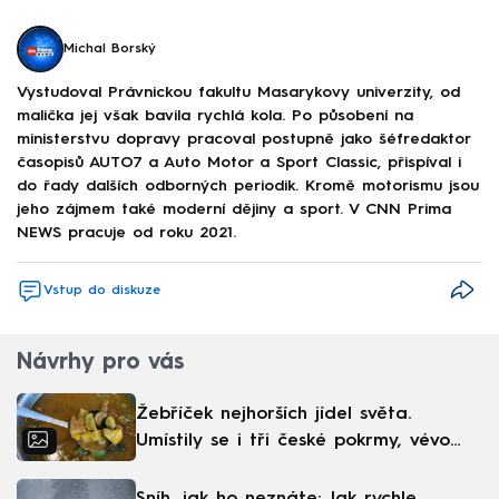
Michal Borský
Vystudoval Právnickou fakultu Masarykovy univerzity, od
malička jej však bavila rychlá kola. Po působení na
ministerstvu dopravy pracoval postupně jako šéfredaktor
časopisů AUTO7 a Auto Motor a Sport Classic, přispíval i
do řady dalších odborných periodik. Kromě motorismu jsou
jeho zájmem také moderní dějiny a sport. V CNN Prima
NEWS pracuje od roku 2021.
Vstup do diskuze
Návrhy pro vás
Žebříček nejhorších jídel světa.
Umístily se i tři české pokrmy, vévodí
skandinávská kuchyně
Sníh, jak ho neznáte: Jak rychle