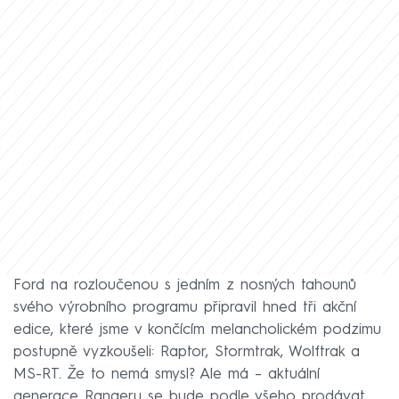
Ford na rozloučenou s jedním z nosných tahounů
svého výrobního programu připravil hned tři akční
edice, které jsme v končícím melancholickém podzimu
postupně vyzkoušeli: Raptor, Stormtrak, Wolftrak a
MS-RT. Že to nemá smysl? Ale má – aktuální
generace Rangeru se bude podle všeho prodávat