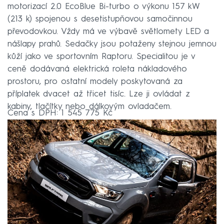
motorizací 2.0 EcoBlue Bi-turbo o výkonu 157 kW
(213 k) spojenou s desetistupňovou samočinnou
převodovkou. Vždy má ve výbavě světlomety LED a
nášlapy prahů. Sedačky jsou potaženy stejnou jemnou
kůží jako ve sportovním Raptoru. Specialitou je v
ceně dodávaná elektrická roleta nákladového
prostoru, pro ostatní modely poskytovaná za
příplatek dvacet až třicet tisíc. Lze ji ovládat z
kabiny, tlačítky nebo dálkovým ovladačem.
Cena s DPH: 1 545 775 Kč