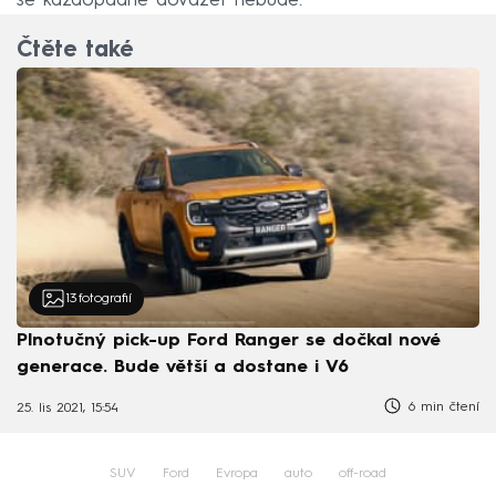
se každopádně dovážet nebude.
Čtěte také
13
fotografií
Plnotučný pick-up Ford Ranger se dočkal nové
generace. Bude větší a dostane i V6
6 min čtení
25. lis 2021, 15:54
SUV
Ford
Evropa
auto
off-road