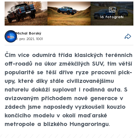
16 fotografií
Michal Borský
9. pro 2021, 10:01
Čím více odumírá třída klasických terénních
off-roadů na úkor změkčilých SUV, tím větší
popularitě se těší dříve ryze pracovní pick-
upy, které díky stále civilizovanějšímu
naturelu dokáží suplovat i rodinná auta. S
avizovaným příchodem nové generace v
zádech jsme naposledy vyzkoušeli kouzlo
končícího modelu v okolí maďarské
metropole a blízkého Hungaroringu.