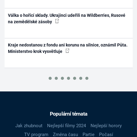
Válka o hořící sklady. Ukrajinci udeřili na Wildberries, Rusové
na zemědělské zásoby
Kraje nedostanou z fondu ani korunu na silnice, oznámil Půta.
Ministerstvo krok vysvětluje
Populární témata
Jak zhubnout
Nejlepší filmy 2024
Nejlepší horory
TV program
Změna času
Partie
Počasí