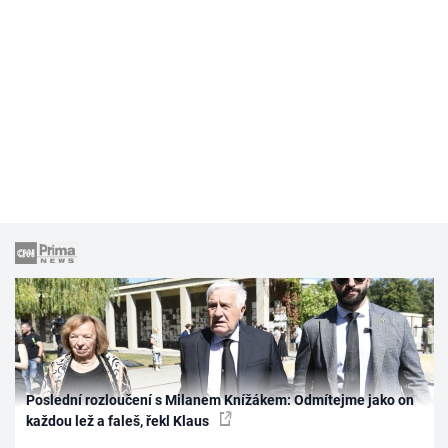
Poslední rozloučení s Milanem Knížákem: Odmítejme jako on
každou lež a faleš, řekl Klaus