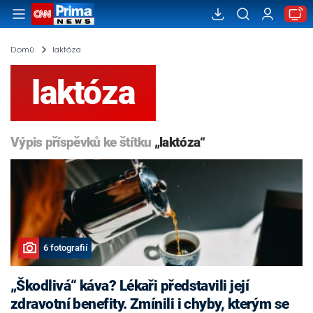
Domů
laktóza
laktóza
Výpis příspěvků ke štítku
„laktóza“
6 fotografií
„Škodlivá“ káva? Lékaři představili její
zdravotní benefity. Zmínili i chyby, kterým se