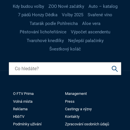
Kdy budou volby
ZOO Nové začátky
Auto – katalog
7 pádů Honzy Dědka
Volby 2025
Svařené víno
Tatarák podle Pohlreicha
Aloe vera
Pěstování lichořeřišnice
Výpočet ascendentu
Tvarohové knedlíky
Nejlepší palačinky
Švestkový koláč
O FTV Prima
Management
Volná místa
Press
Reklama
Castingy a výzvy
HbbTV
Kontakty
Podmínky užívání
Zpracování osobních údajů