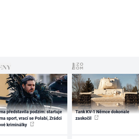
ma představila podzim: startuje
Tank KV-1 Němce dokonale
ma sport, vrací se Polabí, Zrádci
zaskočil
ové kriminálky