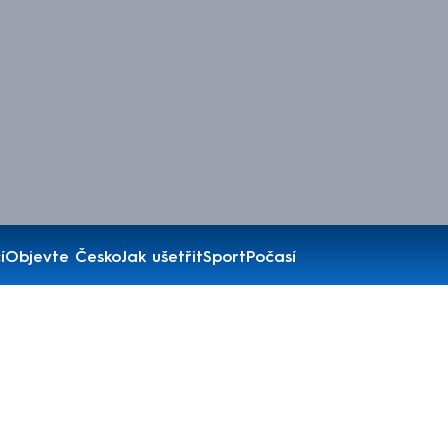
í
Objevte Česko
Jak ušetřit
Sport
Počasí