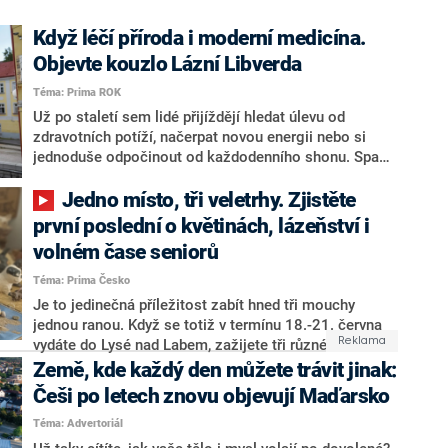
Když léčí příroda i moderní medicína.
Objevte kouzlo Lázní Libverda
Téma: Prima ROK
Už po staletí sem lidé přijíždějí hledat úlevu od
zdravotních potíží, načerpat novou energii nebo si
jednoduše odpočinout od každodenního shonu. Spa
Resort Libverda na úpatí Jizerských hor dnes spojuje
sílu léčivých pramenů, špičkovou rehabilitační péči i
Jedno místo, tři veletrhy. Zjistěte
moderní wellness služby. Místo s bohatou historií tak
první poslední o květinách, lázeňství i
dokazuje, že tradice a inovace mohou jít ruku v ruce.
volném čase seniorů
Téma: Prima Česko
Je to jedinečná příležitost zabít hned tři mouchy
jednou ranou. Když se totiž v termínu 18.-21. června
vydáte do Lysé nad Labem, zažijete tři různé
atmosféry. Na zdejším výstavišti se pro vás chystá
Země, kde každý den můžete trávit jinak:
celostátní výstava Květy, Lázeňský veletrh a veletrh
Češi po letech znovu objevují Maďarsko
Senior — šikovné ruce našich seniorů. Najdete tady
praktické tipy i inspiraci, jak zvelebit svůj dům či
Téma: Advertoriál
zahradu a také inspiraci, jak podpořit své zdraví.