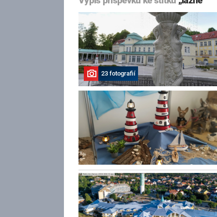
Výpis příspěvků ke štítku
„lázně“
23 fotografií