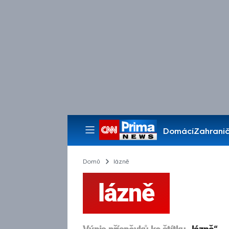
Domácí
Zahranič
Pořady
Domů
lázně
lázně