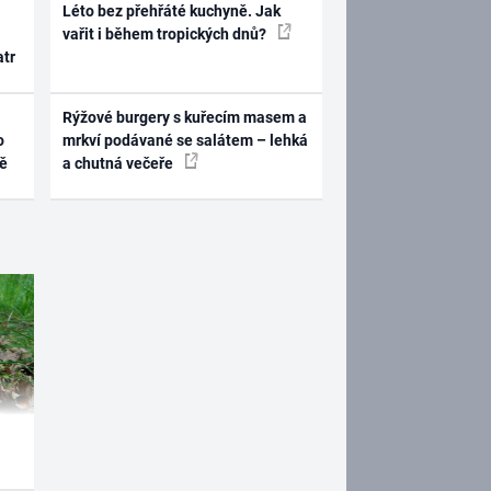
Léto bez přehřáté kuchyně. Jak
vařit i během tropických dnů?
atr
Rýžové burgery s kuřecím masem a
o
mrkví podávané se salátem – lehká
ně
a chutná večeře