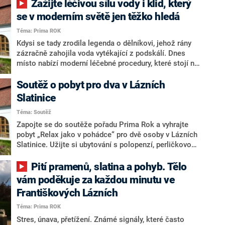
Zažijte léčivou sílu vody i klid, který
Karlovými Vary. Málokde na tak malé ploše najdete
tolik druhů minerálních pramenů a přírodních léčivých
se v moderním světě jen těžko hledá
zdrojů. Kraj ale stojí i na něčem dalším – na lidech,
Téma: Prima ROK
kteří se snaží jeho výjimečnost rozvíjet a udržet.
Kdysi se tady zrodila legenda o dělníkovi, jehož rány
zázračně zahojila voda vytékající z podskálí. Dnes
místo nabízí moderní léčebné procedury, které stojí na
stejném principu – využít přírodní sílu sirných
pramenů. V kombinaci s individuálním přístupem a
Soutěž o pobyt pro dva v Lázních
poklidnou atmosférou tu vzniká prostor, kde se tělo i
Slatinice
mysl znovu nadechují. Lázně Slatinice slaví 500 let od
Téma: Soutěž
svého prvního slavného hosta a připravily soutěž o
pobyt pro dva.
Zapojte se do soutěže pořadu Prima Rok a vyhrajte
pobyt „Relax jako v pohádce“ pro dvě osoby v Lázních
Slatinice. Užijte si ubytování s polopenzí, perličkovou
koupel, rašelinový zábal a vstup do bazénu s
whirlpoolem
Pití pramenů, slatina a pohyb. Tělo
vám poděkuje za každou minutu ve
Františkových Lázních
Téma: Prima ROK
Stres, únava, přetížení. Známé signály, které často