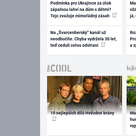
Podmínka pro Ukrajince za útok
Ma
zápalnou lahví na dům s dětmi?
vž
Tejc zvažuje mimořádný zásah
já,
Na „Švarcenberský“ kanál už
Ro
neodbočíte. Chyba vydržela 30 let,
Pr
teď ceduli celou odstraní
a 
10 nejlepších dílů Hvězdné brány
Ma
hum
vy