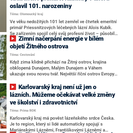
i ducha s pomocí klidu, ticha a léčivých vod:
oslavil 101. narozeniny
Priessnitzovy léčebné Lázně.
Téma: Olomoucký kraj
Ve věku nedožitých 101 let zemřel ve čtvrtek emeritní
primář Priessnitzových léčebných lázní Alois Kubík.
Se zařízením spojil celý svůj profesní život – působil v
Zimní načerpání energie v bílém
něm dlouhých šedesát let až do roku 2012. O jeho
skonu informovaly stránky města Jeseník.
objetí Žitného ostrova
Téma: Cestování
Když zima klidně přichází na Žitný ostrov, krajina
obklopená Dunajem, Malým Dunajem a Váhem
ukazuje svou novou tvář. Největší říční ostrov Evropy
se v tomto období obléká do zimních barev – ranní
mlhu zdobí stromy pokryté námrazou, řeky s ledovým
Karlovarský kraj není už jen o
příkrovem a teplé světlo ranního slunce. Voda zůstává
lázních. Můžeme očekávat velké změny
srdcem regionu – nyní však určuje nejen rytmus
ve školství i zdravotnictví
života, ale i klid zimního odpočinku.
Téma: Prima ROK
Karlovarský kraj má pověst lázeňského srdce Česka.
Je to region, který si lidé automaticky spojují s
Mariánskými Lázněmi, Františkovými Lázněmi a