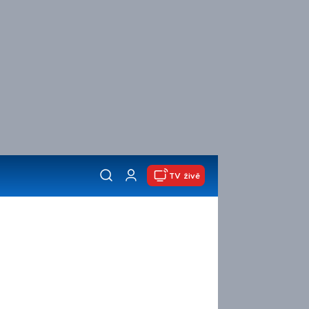
TV živě