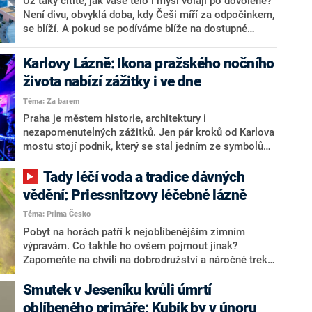
Už taky cítíte, jak vaše tělo i mysl volají po dovolené?
Není divu, obvyklá doba, kdy Češi míří za odpočinkem,
se blíží. A pokud se podíváme blíže na dostupné
statistiky, zjistíme, že se po letech začínáme vracet
do Maďarska, které opět patří k nejoblíbenějším
Karlovy Lázně: Ikona pražského nočního
dovolenkovým destinacím. Co na něm vlastně máme a
života nabízí zážitky i ve dne
proč se vyplatí v něm trávit volné dny? Čtěte dál a
dozvíte se nejen to.
Téma: Za barem
Praha je městem historie, architektury i
nezapomenutelných zážitků. Jen pár kroků od Karlova
mostu stojí podnik, který se stal jedním ze symbolů
pražského nočního života – Karlovy Lázně.
Legendární pětipatrový hudební klub už desítky let
Tady léčí voda a tradice dávných
přitahuje návštěvníky z celého světa a patří k
vědění: Priessnitzovy léčebné lázně
největším klubům ve střední Evropě.
Téma: Prima Česko
Pobyt na horách patří k nejoblíbenějším zimním
výpravám. Co takhle ho ovšem pojmout jinak?
Zapomeňte na chvíli na dobrodružství a náročné treky.
V samém srdci nedotčené přírody Rychlebských hor a
Hrubého Jeseníku, v nejsevernějším cípu
Smutek v Jeseníku kvůli úmrtí
Olomouckého kraje leží místo, které nabízí péči o tělo
oblíbeného primáře: Kubík by v únoru