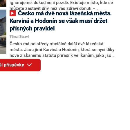
ignorujeme, dokud není pozdě. Existuje místo, kde se
můžete zastavit dřív, než vás zdraví donutí –
Česko má dvě nová lázeňská města.
Františkovy Lázně. Léčba zde není jen o masáži nebo
relaxu – zapojeny jsou přírodní zdroje, pohyb i
Karviná a Hodonín se však musí držet
odborný dohled. Ať už přijdete po zákroku nebo jen
přísných pravidel
proto, že si tělo zaslouží odměnu, čeká vás komplexní
Téma: Zdraví
přístup a procedury, které umí víc než jen pohladit.
Česko má od středy oficiálně další dvě lázeňská
města. Jsou jimi Karviná a Hodonín, která se nyní díky
nově získanému statutu přiřadí k velikánům, jako jsou
Karlovy Vary nebo Mariánské Lázně. Radnice si od
ší příspěvky
toho slibují nejen prestiž, ale také peníze. Na druhou
stranu ale budou muset dodržovat přísná pravidla.