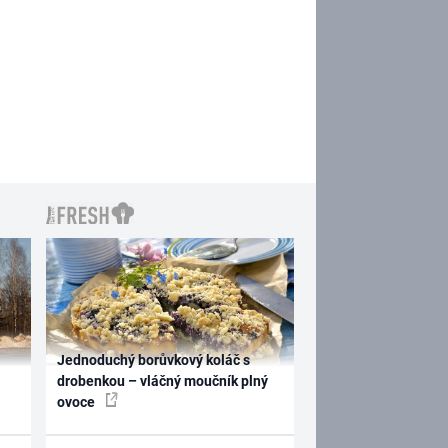
Jednoduchý borůvkový koláč s
drobenkou – vláčný moučník plný
ovoce