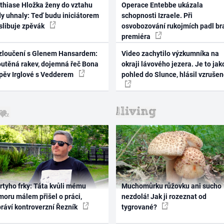
thiase Hložka ženy do vztahu
Operace Entebbe ukázala
dy uhnaly: Teď budu iniciátorem
schopnosti Izraele. Při
 slibuje zpěvák
osvobozování rukojmích padl br
premiéra
zloučení s Glenem Hansardem:
Video zachytilo výzkumníka na
outěná rakev, dojemná řeč Bona
okraji lávového jezera. Je to jak
zpěv Irglové s Vedderem
pohled do Slunce, hlásil vzruše
rtyho frky: Táta kvůli mému
Muchomůrku růžovku ani sucho
oru málem přišel o práci,
nezdolá! Jak ji rozeznat od
práví kontroverzní Řezník
tygrované?