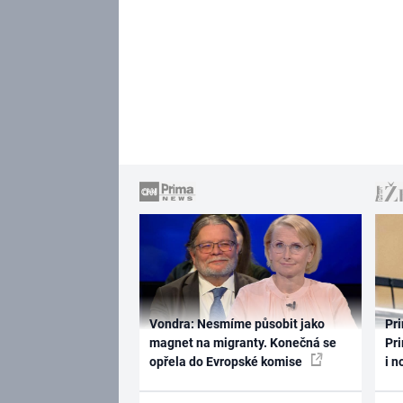
Vondra: Nesmíme působit jako
Pri
magnet na migranty. Konečná se
Pri
opřela do Evropské komise
i n