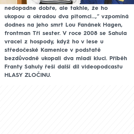
Tři sestry. „Všichni jsme tak nějak čekali, že
nedopadne dobře, ale takhle, že ho
ukopou a okradou dva pitomci…,” vzpomíná
dodnes na jeho smrt Lou Fanánek Hagen,
frontman Tří sester. V roce 2008 se Sahula
vracel z hospody, když ho v lese u
středočeské Kamenice v podstatě
bezdůvodně ukopali dva mladí kluci. Příběh
Franty Sahuly řeší další díl videopodcastu
HLASY ZLOČINU.