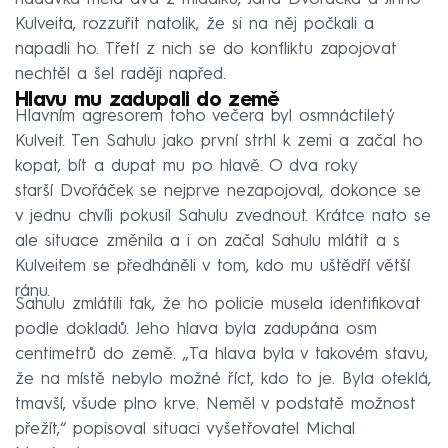
metanol
Kulveita, rozzuřit natolik, že si na něj počkali a
Střelba v Protivíně: Dva policisté zemřeli, vraždil
napadli ho. Třetí z nich se do konfliktu zapojovat
manžel
nechtěl a šel raději napřed.
Hlavu mu zadupali do země
Boxer Banongo šokoval Brno, upálil muže
Hlavním agresorem toho večera byl osmnáctiletý
zaživa v autě
Kulveit. Ten Sahulu jako první strhl k zemi a začal ho
kopat, bít a dupat mu po hlavě. O dva roky
starší Dvořáček se nejprve nezapojoval, dokonce se
v jednu chvíli pokusil Sahulu zvednout. Krátce nato se
ale situace změnila a i on začal Sahulu mlátit a s
Kulveitem se předháněli v tom, kdo mu uštědří větší
ránu.
Sahulu zmlátili tak, že ho policie musela identifikovat
podle dokladů. Jeho hlava byla zadupána osm
centimetrů do země. „Ta hlava byla v takovém stavu,
že na místě nebylo možné říct, kdo to je. Byla oteklá,
tmavší, všude plno krve. Neměl v podstatě možnost
přežít,“ popisoval situaci vyšetřovatel Michal