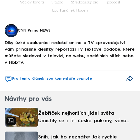
Failed to fetch
Václav Janata
vražda
Středočeský kraj
podcast
Lou Fanánek Hagen
CNN Prima NEWS
Díky úzké spolupráci redakcí online a TV zpravodajství
vám přinášíme desítky reportáží i v textové podobě, které
můžete sledovat v televizi, na webu, sociálních sítích nebo
v HbbTV.
Pro tento článek jsou komentáře vypnuté
Návrhy pro vás
Žebříček nejhorších jídel světa.
Umístily se i tři české pokrmy, vévodí
skandinávská kuchyně
Sníh, jak ho neznáte: Jak rychle