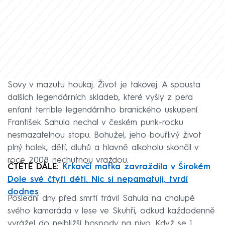
Sovy v mazutu houkaj. Život je takovej. A spousta
dalších legendárních skladeb, které vyšly z pera
enfant terrible legendárního branického uskupení.
František Sahula nechal v českém punk-rocku
nesmazatelnou stopu. Bohužel, jeho bouřlivý život
plný holek, dětí, dluhů a hlavně alkoholu skončil v
roce 2008 nechutnou vraždou.
ČTĚTE DÁLE:
Krkavčí matka zavraždila v Širokém
Dole své čtyři děti. Nic si nepamatuji, tvrdí
dodnes
Poslední dny před smrtí trávil Sahula na chalupě
svého kamaráda v lese ve Skuhři, odkud každodenně
vyrážel do nejbližší hospody na pivo. Když se 1.