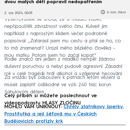
dvou malých dětí popravil nedopatřením
6 min čtení
2. srp 2024, 06:03
Vyšetřovatelé se shodli, že si mladíci vůbec
nepřipouštěli závažnost svého činu. Kulveit jim
například s naprostým klidem večer podrobně
popisoval: „Zatarasil jsem mu cestu a ptal se ho, co
to má znamenat? Urazil mého blízkého člověka –
mou matku. Potom jsem ho začal kopat.“
Podle znalců ani jeden z mladíků netrpěl žádnou
duševní poruchou a nebyl pudově agresivní. Zásadní
roli v celé tragédii hrál alkohol a vzájemné hecování.
Za vraždu byli odsouzeni k patnácti letům vězení a
museli zaplatit odškodné ve výši 240 tisíc korun
Sahulovým dětem.
Celý příběh si můžete poslechnout ve
videopodcastu HLASY ZLOČINU.
MOHLO VÁM UNIKNOUT:
Chtěly zlatníkovy šperky.
Prostitutka a její šéfová mu v Českých
Budějovicích prořízly krk