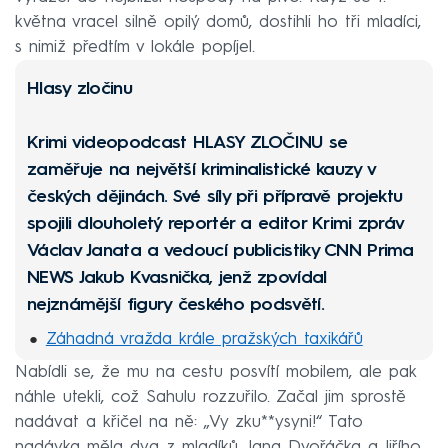
května vracel silně opilý domů, dostihli ho tři mladíci,
s nimiž předtím v lokále popíjel.
Hlasy zločinu
Krimi videopodcast
HLASY ZLOČINU
se
zaměřuje na největší kriminalistické kauzy v
českých dějinách. Své síly při přípravě projektu
spojili dlouholetý reportér a editor Krimi zpráv
Václav Janata a vedoucí publicistiky CNN Prima
NEWS Jakub Kvasnička, jenž zpovídal
nejznámější figury českého podsvětí.
Záhadná vražda krále pražských taxikářů
Nabídli se, že mu na cestu posvítí mobilem, ale pak
Pětiletý Honzík věřil mámě ze všech nejvíc,
náhle utekli, což Sahulu rozzuřilo. Začal jim sprostě
zavraždila ho
nadávat a křičel na ně: „Vy zku**ysyni!“ Tato
Václav otrávil exmanželce vodku, sváděl to na
nadávka měla dva z mladíků, Jana Dvořáčka a Jiřího