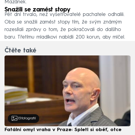
Mazánek.
Snažili se zamést stopy
Pět dní trvalo, než vyšetřovatelé pachatele odhalili.
Oba se snažili zamést stopy tím, že svým známým
rozesílali zprávy o tom, že pokračovali do dalšího
baru. Třetímu mladíkovi nabídli 200 korun, aby mlčel.
Čtěte také
13
fotografií
Fatální omyl vraha v Praze: Spletl si oběť, otce