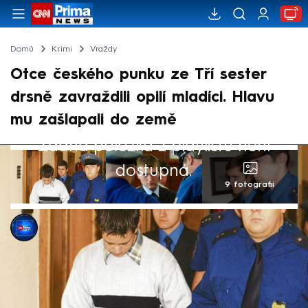
Domů
Krimi
Vraždy
Otce českého punku ze Tří sester
drsně zavraždili opilí mladíci. Hlavu
mu zašlapali do země
Žádná položka z playlistu není
dostupná.
9 fotografií
CNN Prima NEWS
Akt. 24. zář 2024, 08:34
• 13. zář 2024, 05:43
František Sahula, génius českého punku,
nezřízený „kalič“, legenda branické kapely