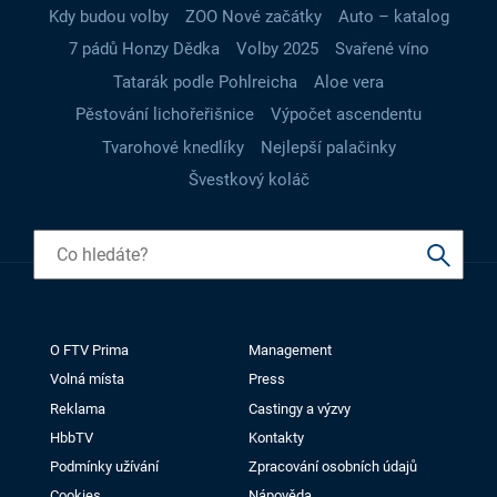
Kdy budou volby
ZOO Nové začátky
Auto – katalog
7 pádů Honzy Dědka
Volby 2025
Svařené víno
Tatarák podle Pohlreicha
Aloe vera
Pěstování lichořeřišnice
Výpočet ascendentu
Tvarohové knedlíky
Nejlepší palačinky
Švestkový koláč
O FTV Prima
Management
Volná místa
Press
Reklama
Castingy a výzvy
HbbTV
Kontakty
Podmínky užívání
Zpracování osobních údajů
Cookies
Nápověda