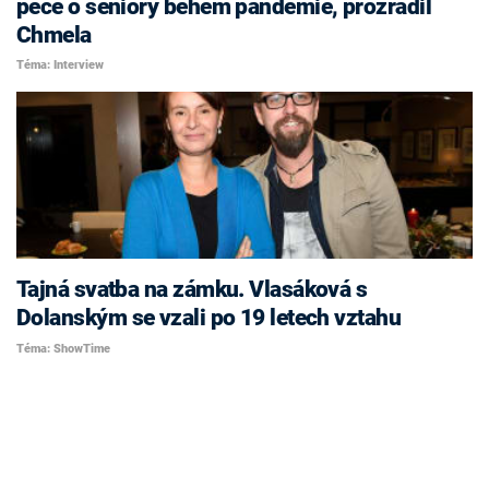
péče o seniory během pandemie, prozradil
Chmela
Téma: Interview
Tajná svatba na zámku. Vlasáková s
Dolanským se vzali po 19 letech vztahu
Téma: ShowTime