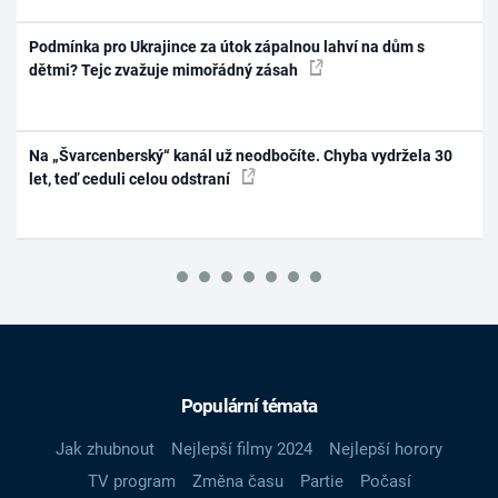
Podmínka pro Ukrajince za útok zápalnou lahví na dům s
dětmi? Tejc zvažuje mimořádný zásah
Na „Švarcenberský“ kanál už neodbočíte. Chyba vydržela 30
let, teď ceduli celou odstraní
Populární témata
Jak zhubnout
Nejlepší filmy 2024
Nejlepší horory
TV program
Změna času
Partie
Počasí