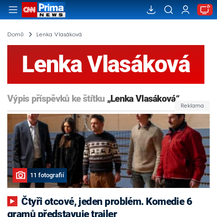
Domů
Lenka Vlasáková
Lenka Vlasáková
Výpis příspěvků ke štítku
„Lenka Vlasáková“
11 fotografií
Čtyři otcové, jeden problém. Komedie 6
gramů představuje trailer