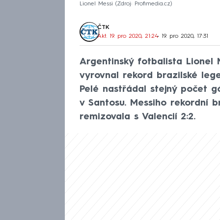
Lionel Messi
Zdroj: Profimedia.cz
ČTK
Akt. 19. pro 2020, 21:24
• 19. pro 2020, 17:31
Argentinský fotbalista Lionel 
vyrovnal rekord brazilské leg
Pelé nastřádal stejný počet g
v Santosu. Messiho rekordní 
remizovala s Valencií 2:2.