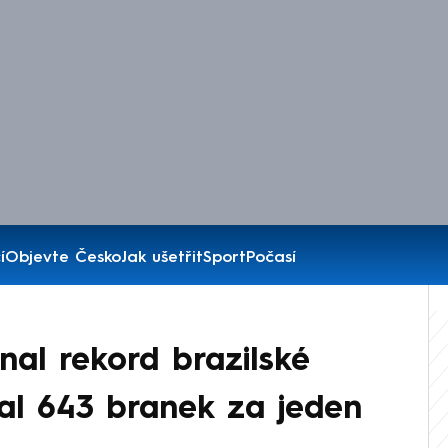
í
Objevte Česko
Jak ušetřit
Sport
Počasí
nal rekord brazilské
al 643 branek za jeden