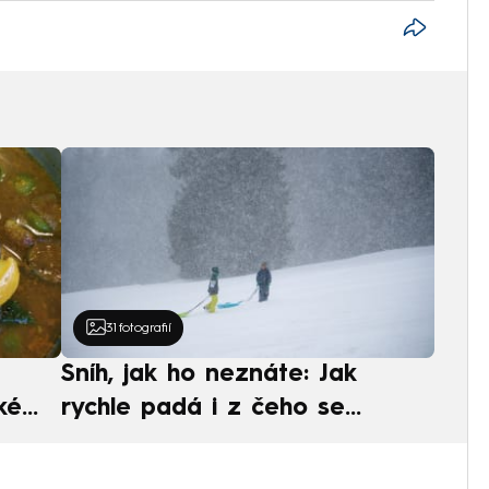
31
fotografií
Sníh, jak ho neznáte: Jak
ké
rychle padá i z čeho se
ská
skládá. A vločky nejsou bílé