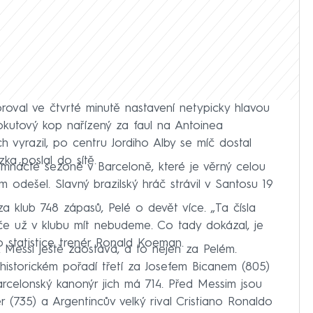
kóroval ve čtvrté minutě nastavení netypicky hlavou
okutový kop nařízený za faul na Antoinea
yrazil, po centru Jordiho Alby se míč dostal
ka poslal do sítě.
mnácté sezoně v Barceloně, které je věrný celou
m odešel. Slavný brazilský hráč strávil v Santosu 19
a klub 748 zápasů, Pelé o devět více. „Ta čísla
če už v klubu mít nebudeme. Co tady dokázal, je
o statistice trenér Ronald Koeman.
Messi ještě zaostává, a to nejen za Pelém.
 historickém pořadí třetí za Josefem Bicanem (805)
celonský kanonýr jich má 714. Před Messim jsou
r (735) a Argentincův velký rival Cristiano Ronaldo