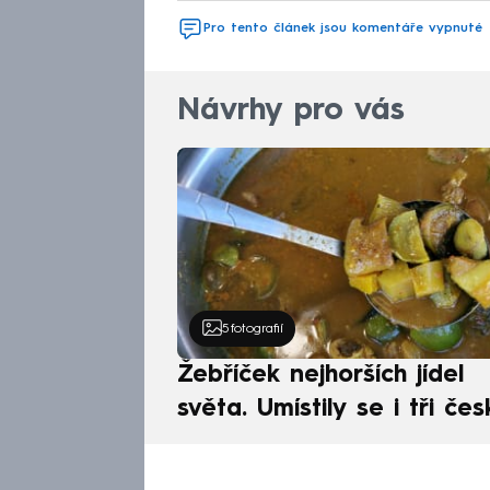
Pro tento článek jsou komentáře vypnuté
Návrhy pro vás
5
fotografií
Žebříček nejhorších jídel
světa. Umístily se i tři čes
pokrmy, vévodí skandináv
kuchyně