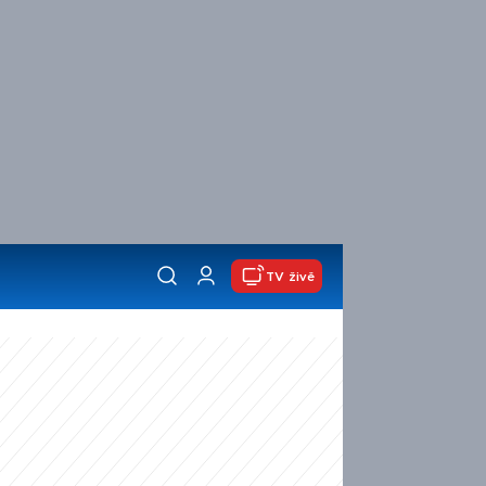
TV živě