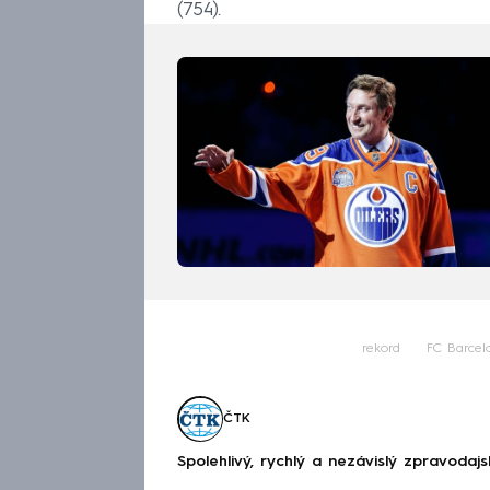
(754).
rekord
FC Barcel
ČTK
Spolehlivý, rychlý a nezávislý zpravodajs