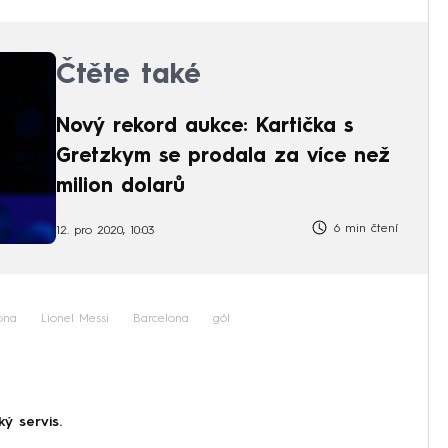
Čtěte také
Nový rekord aukce: Kartička s
Gretzkym se prodala za více než
milion dolarů
6 min čtení
12. pro 2020, 10:03
ona
Lionel Messi
Barcelona
gól
ký servis.