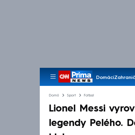
Domácí
Zahranič
Pořady
Domů
Sport
Fotbal
Lionel Messi vyrov
legendy Pelého. D