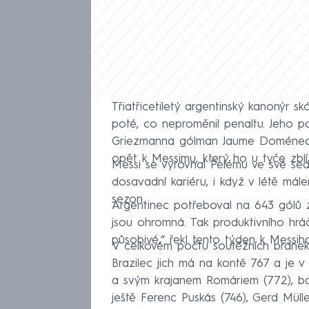
Třiatřicetiletý argentinský kanonýr s
poté, co neproměnil penaltu. Jeho p
Griezmanna gólman Jaume Doménech v
opět k Messimu, který ho u tyče zblíz
Messi se vyrovnal Pelému ve své sed
dosavadní kariéru, i když v létě mále
sezon.
Argentinec potřeboval na 643 gólů z
jsou ohromná. Tak produktivního hrá
působivé,“ řekl tento týden k Messih
V celkovém počtu soutěžních branek 
Brazilec jich má na kontě 767 a je v
a svým krajanem Romáriem (772), bar
ještě Ferenc Puskás (746), Gerd Mülle