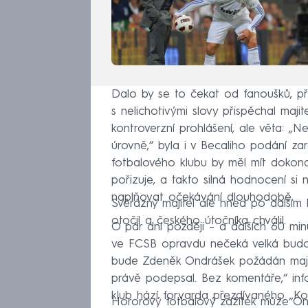
Dalo by se to čekat od fanoušků, pří
s nelichotivými slovy přispěchal maji
kontroverzní prohlášení, ale věta: „
úrovně,“ byla i v Becaliho podání za
fotbalového klubu by měl mít dokon
pořizuje, a takto silná hodnocení si
naplňovat očekávání dlouhodobě.
Svérázný majitel ale hned po dalším 
otočil a českého útočníka chválil.
O pár dní později – a dalších 60 min
ve FCSB opravdu nečeká velká budo
bude Zdeněk Ondrášek požádán majit
právě podepsal. Bez komentáře,“ in
klub hází forvarda přezdívaného „Ko
Hororový fotbalový zážitek může Ond