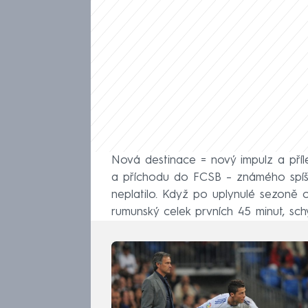
Nová destinace = nový impulz a příl
a příchodu do FCSB – známého spíš
neplatilo. Když po uplynulé sezoně 
rumunský celek prvních 45 minut, schyt