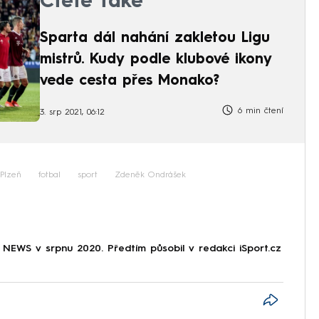
Čtěte také
Sparta dál nahání zakletou Ligu
mistrů. Kudy podle klubové ikony
vede cesta přes Monako?
6 min čtení
3. srp 2021, 06:12
 Plzeň
fotbal
sport
Zdeněk Ondrášek
NEWS v srpnu 2020. Předtím působil v redakci iSport.cz