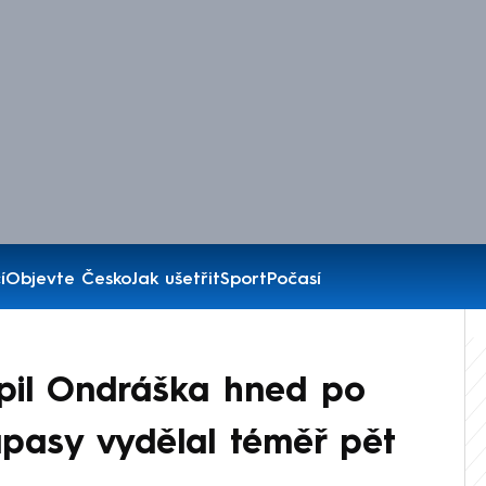
í
Objevte Česko
Jak ušetřit
Sport
Počasí
opil Ondráška hned po
ápasy vydělal téměř pět