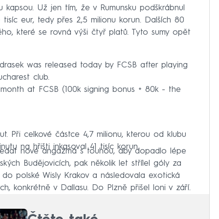
u kapsou. Už jen tím, že v Rumunsku podškrábnul
isíc eur, tedy přes 2,5 milionu korun. Dalších 80
ho, které se rovná výši čtyř platů. Tyto sumy opět
ndrasek was released today by FCSB after playing
ucharest club.
 month at FCSB (100k signing bonus + 80k - the
 Při celkové částce 4,7 milionu, kterou od klubu
tu na hřišti inkasoval 41 tisíc korun.
hledat nové angažmá s touhou, aby dopadlo lépe
kých Budějovicích, pak několik let střílel góly za
 do polské Wisly Krakov a následovala exotická
, konkrétně v Dallasu. Do Plzně přišel loni v září.