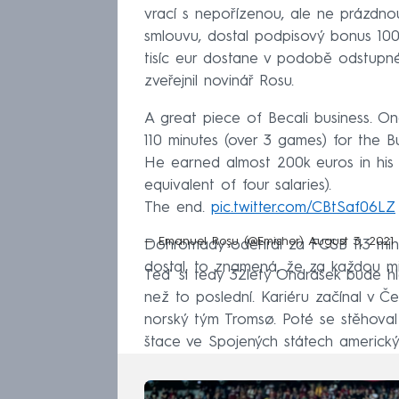
vrací s nepořízenou, ale ne prázdno
smlouvu, dostal podpisový bonus 100 t
tisíc eur dostane v podobě odstupné
zveřejnil novinář Rosu.
A great piece of Becali business. O
110 minutes (over 3 games) for the B
He earned almost 200k euros in his
equivalent of four salaries).
The end.
pic.twitter.com/CBtSaf06LZ
— Emanuel Roşu (@Emishor)
August 3, 2021
Dohromady odehrál za FCSB 113 minut.
dostal, to znamená, že za každou minu
Teď si tedy 32letý Ondrášek bude 
než to poslední. Kariéru začínal v Čes
norský tým Tromsø. Poté se stěhoval
štace ve Spojených státech amerických