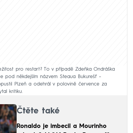
ežitost pro restart? To v případě Zdeňka Ondráška
e pod někdejším názvem Steaua Bukurešť –
opustil Plzeň a odehrál v polovině července za
al kritiku.
Čtěte také
Ronaldo je imbecil a Mourinho