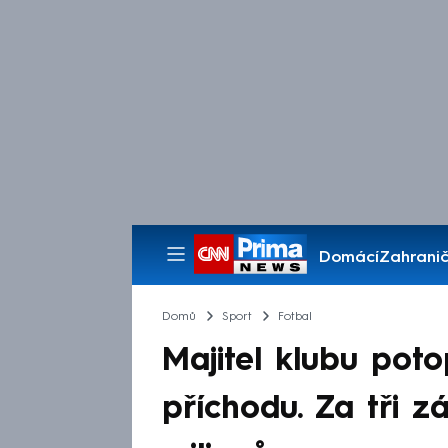
Domácí
Zahranič
Pořady
Domů
Sport
Fotbal
Majitel klubu pot
příchodu. Za tři z