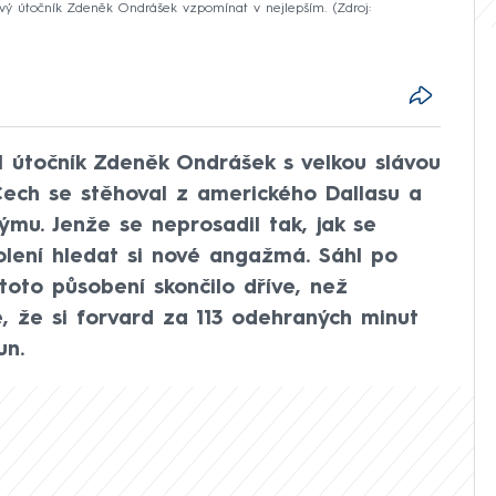
ý útočník Zdeněk Ondrášek vzpomínat v nejlepším.
Zdroj:
 útočník Zdeněk Ondrášek s velkou slávou
Čech se stěhoval z amerického Dallasu a
ýmu. Jenže se neprosadil tak, jak se
olení hledat si nové angažmá. Sáhl po
oto působení skončilo dříve, než
e, že si forvard za 113 odehraných minut
un.