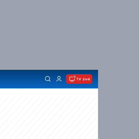
TV živě