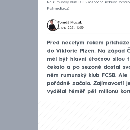
Na rumunský klub FCSB rozhodně nebude fotbalov
Profimedia.cz
Tomáš Macák
3. srp 2021, 16:59
Před necelým rokem přicházel
do Viktorie Plzeň. Na západ 
měl být hlavní útočnou silou t
čekalo a po sezoně dostal sv
něm rumunský klub FCSB. Ale t
pořádně začalo. Zajímavostí j
vydělal téměř pět milionů kor