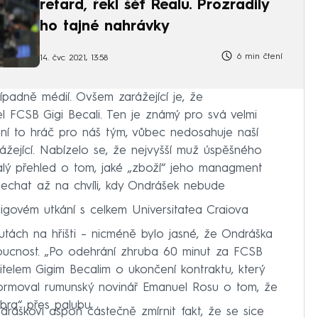
retard, řekl šéf Realu. Prozradily
ho tajné nahrávky
6 min čtení
14. čvc 2021, 13:58
padně médií. Ovšem zarážející je, že
tel FCSB Gigi Becali. Ten je známý pro svá velmi
Není to hráč pro náš tým, vůbec nedosahuje naší
rážející. Nabízelo se, že nejvyšší muž úspěšného
alý přehled o tom, jaké „zboží“ jeho managment
 nechat až na chvíli, kdy Ondrášek nebude
ligovém utkání s celkem Universitatea Craiova
utách na hřišti – nicméně bylo jasné, že Ondráška
ucnost. „Po odehrání zhruba 60 minut za FCSB
elem Gigim Becalim o ukončení kontraktu, který
formoval rumunský novinář Emanuel Rosu o tom, že
bra“ přes palubu.
ráškovi aspoň částečně zmírnit fakt, že se sice