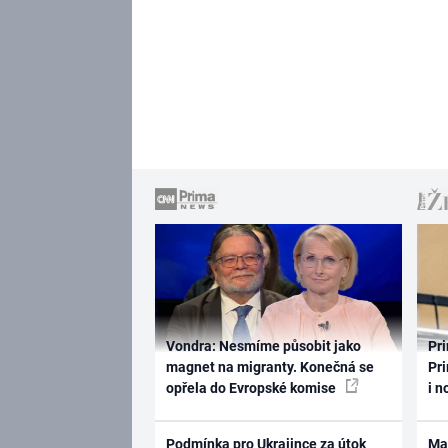
Vondra: Nesmíme působit jako
Pri
magnet na migranty. Konečná se
Pri
opřela do Evropské komise
i n
Podmínka pro Ukrajince za útok
Ma