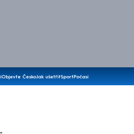
í
Objevte Česko
Jak ušetřit
Sport
Počasí