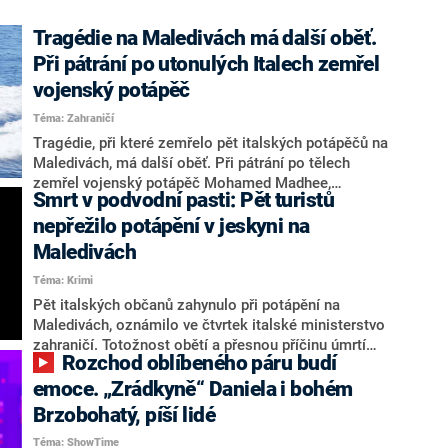
“
Tragédie na Maledivách má další oběť.
Při pátrání po utonulých Italech zemřel
vojenský potápěč
Téma: Zahraničí
Tragédie, při které zemřelo pět italských potápěčů na
Maledivách, má další oběť. Při pátrání po tělech
zemřel vojenský potápěč Mohamed Madhee,
Smrt v podvodní pasti: Pět turistů
informuje BBC. Podle tamních úřadů ho v průběhu
mise stihla dekompresní nemoc.
nepřežilo potápění v jeskyni na
Maledivách
Téma: Krimi
Pět italských občanů zahynulo při potápění na
Maledivách, oznámilo ve čtvrtek italské ministerstvo
zahraničí. Totožnost obětí a přesnou příčinu úmrtí
Rozchod oblíbeného páru budí
blíže neupřesnilo.
emoce. „Zrádkyně“ Daniela i bohém
Brzobohatý, píší lidé
Téma: ShowTime