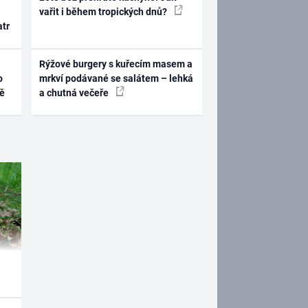
vařit i během tropických dnů?
atr
Rýžové burgery s kuřecím masem a
o
mrkví podávané se salátem – lehká
ně
a chutná večeře