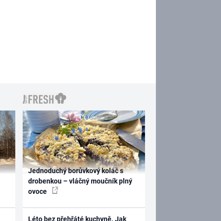
Jednoduchý borůvkový koláč s
drobenkou – vláčný moučník plný
ovoce
Léto bez přehřáté kuchyně. Jak