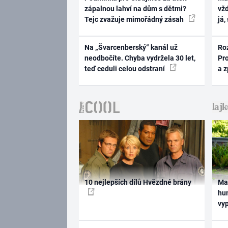
zápalnou lahví na dům s dětmi?
vž
Tejc zvažuje mimořádný zásah
já,
Na „Švarcenberský“ kanál už
Ro
neodbočíte. Chyba vydržela 30 let,
Pr
teď ceduli celou odstraní
a 
10 nejlepších dílů Hvězdné brány
Ma
hum
vy