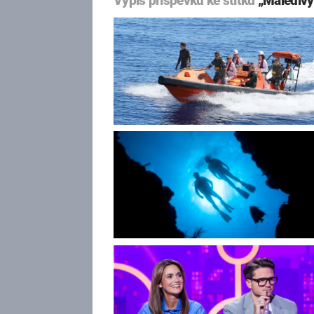
Výpis příspěvků ke štítku
„Maledivy