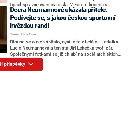
tipnul správně všechna čísla. V Euromilionech si
Dcera Neumannové ukázala přítele.
odnesl výhru ve výši přes 65 milionů liber (bezmála
dvě miliardy korun).
Podívejte se, s jakou českou sportovní
hvězdou randí
Téma: ShowTime
Dlouho se o nich špitalo, nyní je to oficiální – atletka
Lucie Neumannová a tenista Jiří Lehečka tvoří pár.
Společnými fotkami se již chlubí na sociálních sítích a
své zamilované momenty sdílí se svými příznivci.
ší příspěvky
Aktuálně jsou společně na dovolené na Maledivách,
kde se věnují šnorchlování. O svém vztahu promluvili
pro web Blesk.