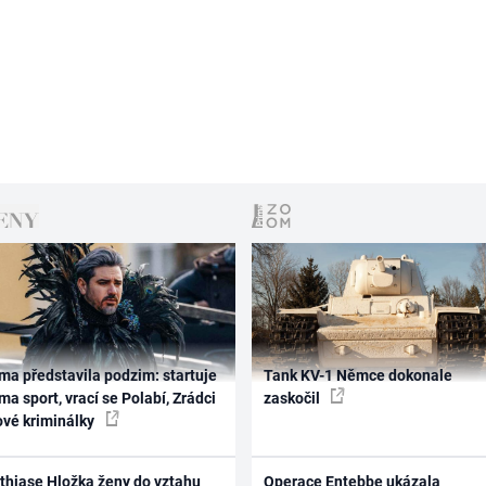
ma představila podzim: startuje
Tank KV-1 Němce dokonale
ma sport, vrací se Polabí, Zrádci
zaskočil
ové kriminálky
thiase Hložka ženy do vztahu
Operace Entebbe ukázala