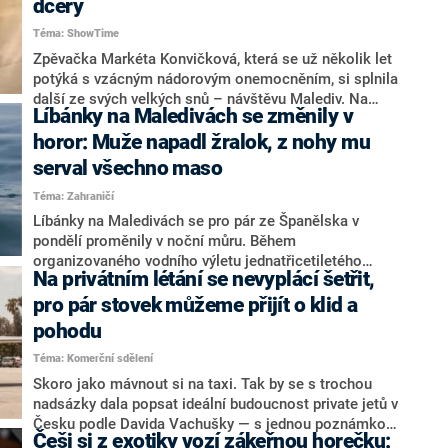
dcery
Téma: ShowTime
Zpěvačka Markéta Konvičková, která se už několik let
potýká s vzácným nádorovým onemocněním, si splnila
další ze svých velkých snů – návštěvu Malediv. Na
Líbánky na Maledivách se změnily v
sociálních sítích sdílela nejen svůj zážitek v podobě
koupání se žraloky, ale i dojemné přání týkající se její
horor: Muže napadl žralok, z nohy mu
dcery.
serval všechno maso
Téma: Zahraničí
Líbánky na Maledivách se pro pár ze Španělska v
pondělí proměnily v noční můru. Během
organizovaného vodního výletu jednatřicetiletého
Na privátním létání se nevyplácí šetřit,
ženicha napadl žralok a z nohy mu strhl veškeré
maso. Muž ztratil mnoho krve a v kritickém stavu byl
pro pár stovek můžeme přijít o klid a
převezen do nemocnice. Tam mu lékaři končetinu
pohodu
amputovali, stále však bojuje o život. Informoval o
Téma: Komerční sdělení
tom britský deník The Daily Mail.
Skoro jako mávnout si na taxi. Tak by se s trochou
nadsázky dala popsat ideální budoucnost private jetů v
Česku podle Davida Vachušky — s jednou poznámkou,
Češi si z exotiky vozí zákeřnou horečku:
synonymem pro tento druh cestování by se mělo stát