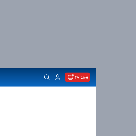
TV živě