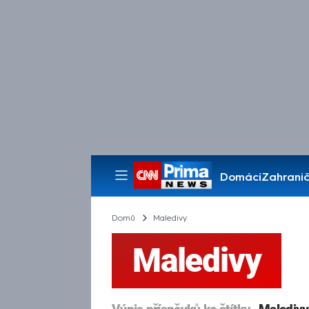
Domácí
Zahranič
Pořady
Domů
Maledivy
Maledivy