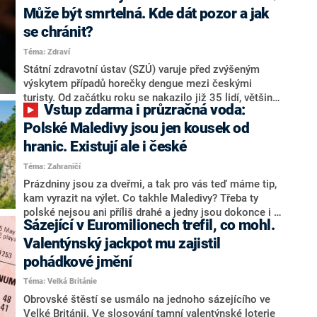
spojení Fusion Jet, což je společnost, kterou před
Může být smrtelná. Kde dát pozor a jak
třemi lety pomáhal založit a která se netají ambicí být
se chránit?
nejlepší na trhu. K dosažení prvenství je ovšem třeba i
Téma: Zdraví
schopnost poučit se z chyb, které se nevyhnou
žádnému profesionálovi.
Státní zdravotní ústav (SZÚ) varuje před zvýšeným
výskytem případů horečky dengue mezi českými
turisty. Od začátku roku se nakazilo již 35 lidí, většina
Vstup zdarma i průzračná voda:
z nich si virovou nemoc přivezla z Malediv. Odborníci
proto doporučují nepodceňovat před cestou na
Polské Maledivy jsou jen kousek od
jihoasijské ostrovy prevenci a zvážit očkování.
hranic. Existují ale i české
Téma: Zahraničí
Prázdniny jsou za dveřmi, a tak pro vás teď máme tip,
kam vyrazit na výlet. Co takhle Maledivy? Třeba ty
polské nejsou ani příliš drahé a jedny jsou dokonce i v
Sázející v Euromilionech trefil, co mohl.
Česku. Štáby CNN Prima NEWS vyrazily na místa,
která lákají průzračně čistou vodou a dojedete tam
Valentýnský jackpot mu zajistil
pohodlně autem.
pohádkové jmění
Téma: Velká Británie
Obrovské štěstí se usmálo na jednoho sázejícího ve
Velké Británii. Ve slosování tamní valentýnské loterie