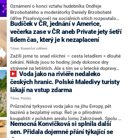
Oznámení o konci vztahu hudebníka Ondřeje
Brzobohatého a moderátorky Daniely Brzobohaté
(dříve Písařovicové) na sociálních sítích rozpoutalo
Budíček v ČR, jednání v Americe,
vlnu reakcí. Zatímco část fanoušků vyjadřuje
zklamání, jiní raději vsází na vtip.
večerka zase v ČR aneb Private jety šetří
lidem čas, který je k nezaplacení
Téma: Komerční sdělení
Zažili jsme to snad všichni — cesta letadlem = dlouhé
čekání. Někdy jsou to hodiny, jindy dokonce dny
strávené na letištích. Ale s tím se u letecké dopravy
Voda jako na riviéře nedaleko
musí počítat, řeknete si možná. Pravda je ovšem
taková, že nemusí! Privátní lety umí zázraky, což
českých hranic. Polské Maledivy turisty
dobře vědí ti, kteří se na ně spoléhají opakovaně.
lákají na vstup zdarma
Proč? Umožňují jim pracovat na maximum a přitom
Téma: Polsko
žít plnohodnotný soukromý život.
Průzračná tyrkysová voda jako na jihu Evropy, pět
bazénů a bezplatný vstup. Řeč je o přírodním
koupališti v polském areálu lomu Zakrzówek. Spolu s
Nemocná Konvičková si splnila další
parkem Gródek se těmto místům nedaleko českých
hranic přezdívá polské Maledivy.
sen. Přidala dojemné přání týkající se