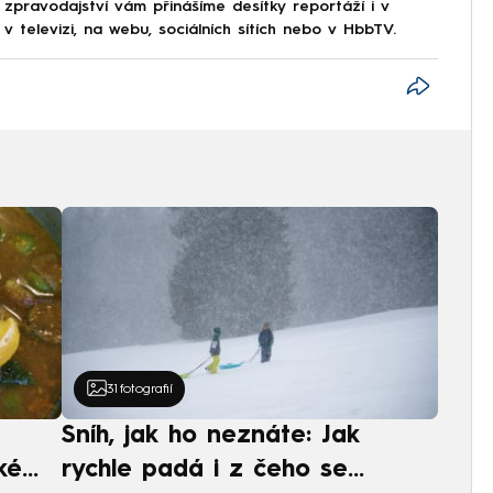
 zpravodajství vám přinášíme desítky reportáží i v
 televizi, na webu, sociálních sítích nebo v HbbTV.
31
fotografií
Sníh, jak ho neznáte: Jak
ké
rychle padá i z čeho se