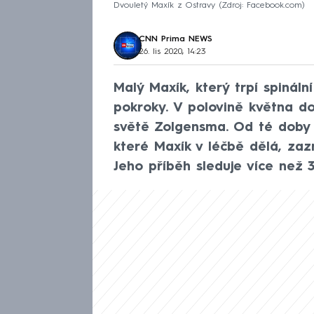
Dvouletý Maxík z Ostravy
Zdroj: Facebook.com
CNN Prima NEWS
26. lis 2020, 14:23
Malý Maxík, který trpí spinální
pokroky. V polovině května do
světě Zolgensma. Od té doby s
které Maxík v léčbě dělá, za
Jeho příběh sleduje více než 3