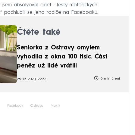
 jsem absolvoval opět i testy motorických
,“ pochlubili se jeho rodiče na Facebooku.
Čtěte také
Seniorka z Ostravy omylem
vyhodila z okna 100 tisíc. Část
peněz už lidé vrátili
6 min čtení
25. lis 2020, 22:53
Facebook
Ostrava
Maxík