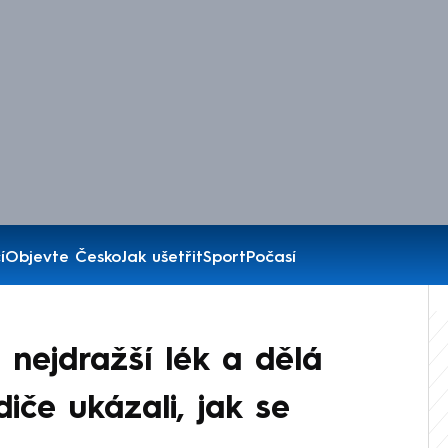
í
Objevte Česko
Jak ušetřit
Sport
Počasí
 nejdražší lék a dělá
iče ukázali, jak se