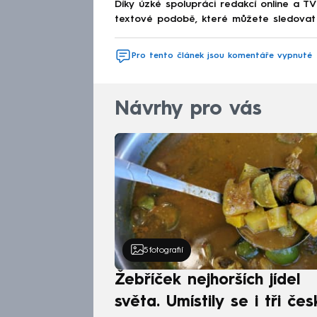
Díky úzké spolupráci redakcí online a TV
textové podobě, které můžete sledovat v
Pro tento článek jsou komentáře vypnuté
Návrhy pro vás
5
fotografií
Žebříček nejhorších jídel
světa. Umístily se i tři čes