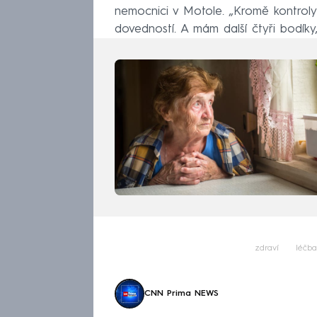
nemocnici v Motole. „Kromě kontroly
dovedností. A mám další čtyři bodíky
zdraví
léčba
CNN Prima NEWS