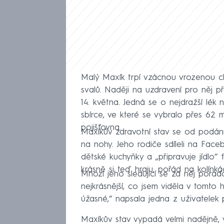
Malý Maxík trpí vzácnou vrozenou c
svalů. Naději na uzdravení pro něj p
14. května. Jedná se o nejdražší lék 
sbírce, ve které se vybralo přes 62 m
pojišťovna.
Maxíkův zdravotní stav se od podání
na nohy. Jeho rodiče sdíleli na Face
dětské kuchyňky a „připravuje jídlo“
krásně si teď hraju, pořád na kolínká
Mnozí jeho sledující se za něj porado
nejkrásnější, co jsem viděla v tomto
úžasné,“ napsala jedna z uživatelek
Maxíkův stav vypadá velmi nadějně, v