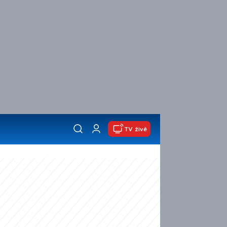
TV živě