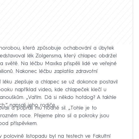
horobou, která způsobuje ochabování a úbytek
ředstavoval lék Zolgensma, který chlapec obdržel
na světě. Na léčbu Maxíka přispěli lidé ve veřejné
ilionů. Nakonec léčbu zaplatila zdravotní
 léku zlepšuje a chlapec se už dokonce postavil
booku například video, kde chlapeček klečí u
 fanouškům. „Vařím. Dá si někdo hotdog? A takhle
ch,“ napsali jeho rodiče.
vali a popřáli mu hodně sil. „Tohle je to
 hrozném roce. Přejeme plno sil a pokroky jsou
 pod příspěvkem.
 polovině listopadu byl na testech ve Fakultní