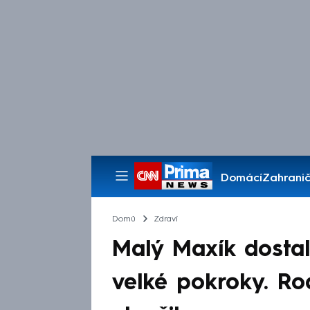
Domácí
Zahranič
Pořady
Domů
Zdraví
Malý Maxík dostal
velké pokroky. Rod