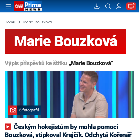
Domů
Marie Bouzková
Marie Bouzková
Výpis příspěvků ke štítku
„Marie Bouzková“
6 fotografií
Českým hokejistům by mohla pomoci
Bouzková, vtipkoval Krejčík. Odchytá Kořenář