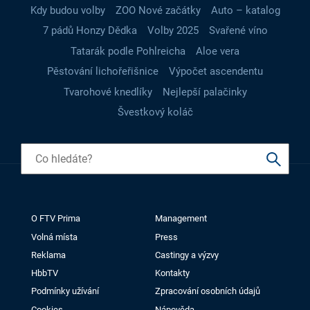
Kdy budou volby
ZOO Nové začátky
Auto – katalog
7 pádů Honzy Dědka
Volby 2025
Svařené víno
Tatarák podle Pohlreicha
Aloe vera
Pěstování lichořeřišnice
Výpočet ascendentu
Tvarohové knedlíky
Nejlepší palačinky
Švestkový koláč
O FTV Prima
Management
Volná místa
Press
Reklama
Castingy a výzvy
HbbTV
Kontakty
Podmínky užívání
Zpracování osobních údajů
Cookies
Nápověda