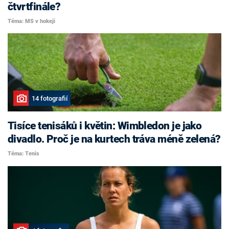
čtvrtfinále?
Téma: MS v hokeji
14 fotografií
Tisíce tenisáků i květin: Wimbledon je jako
divadlo. Proč je na kurtech tráva méně zelená?
Téma: Tenis