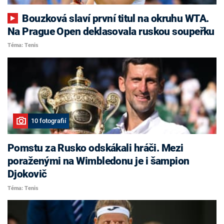
Bouzková slaví první titul na okruhu WTA.
Na Prague Open deklasovala ruskou soupeřku
Téma: Tenis
10 fotografií
Pomstu za Rusko odskákali hráči. Mezi
poraženými na Wimbledonu je i šampion
Djokovič
Téma: Tenis