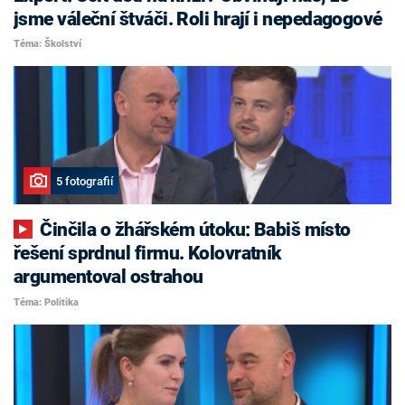
jsme váleční štváči. Roli hrají i nepedagogové
Téma: Školství
5 fotografií
Činčila o žhářském útoku: Babiš místo
řešení sprdnul firmu. Kolovratník
argumentoval ostrahou
Téma: Politika