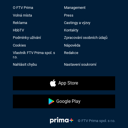
O FTV Prima
Management
Volná místa
Press
Reklama
Castingy a výzvy
HbbTV
Kontakty
Podmínky užívání
Zpracování osobních údajů
Cookies
Nápověda
Vlastník FTV Prima spol. s
Redakce
r.o.
Nahlásit chybu
Nastavení soukromí
App Store
Google Play
© FTV Prima spol. s r.o.