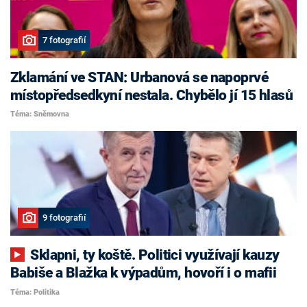
7 fotografií
Zklamání ve STAN: Urbanová se napoprvé
místopředsedkyní nestala. Chybělo jí 15 hlasů
Téma: Sněmovna
9 fotografií
Sklapni, ty koště. Politici využívají kauzy
Babiše a Blažka k výpadům, hovoří i o mafii
Téma: Politika