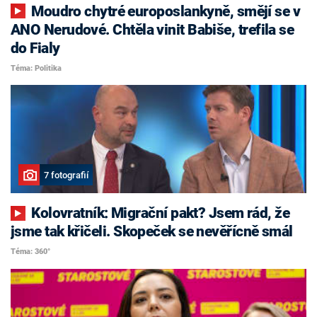
Moudro chytré europoslankyně, smějí se v
ANO Nerudové. Chtěla vinit Babiše, trefila se
do Fialy
Téma: Politika
7 fotografií
Kolovratník: Migrační pakt? Jsem rád, že
jsme tak křičeli. Skopeček se nevěřícně smál
Téma: 360°