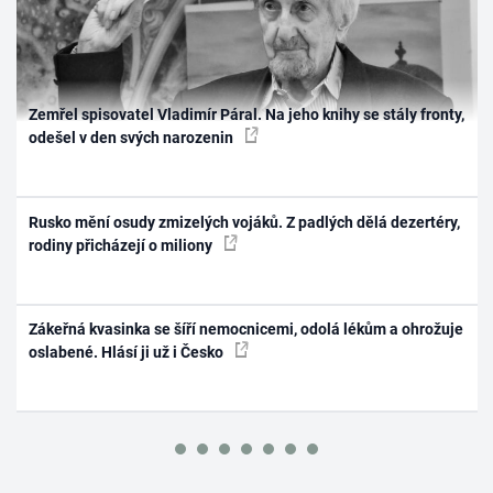
Zemřel spisovatel Vladimír Páral. Na jeho knihy se stály fronty,
odešel v den svých narozenin
Rusko mění osudy zmizelých vojáků. Z padlých dělá dezertéry,
rodiny přicházejí o miliony
Zákeřná kvasinka se šíří nemocnicemi, odolá lékům a ohrožuje
oslabené. Hlásí ji už i Česko