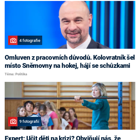
4 fotografie
Omluven z pracovních důvodů. Kolovratník šel
místo Sněmovny na hokej, hájí se schůzkami
Téma: Politika
9 fotografií
Expert: Učit děti na krizi? Obviňují nás, že