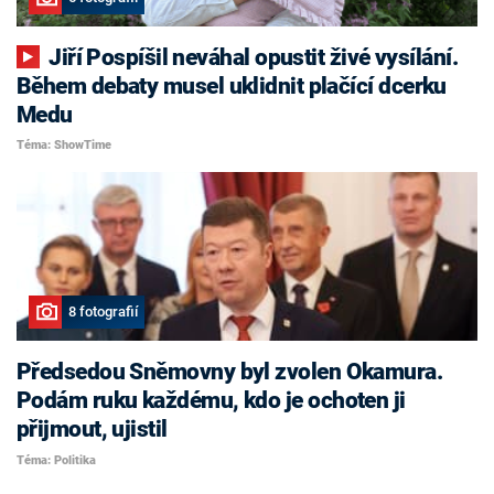
Jiří Pospíšil neváhal opustit živé vysílání.
Během debaty musel uklidnit plačící dcerku
Medu
Téma: ShowTime
8 fotografií
Předsedou Sněmovny byl zvolen Okamura.
Podám ruku každému, kdo je ochoten ji
přijmout, ujistil
Téma: Politika