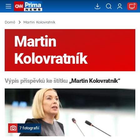
Domů
Martin Kolovratník
Martin
Kolovratník
Výpis příspěvků ke štítku
„Martin Kolovratník“
7 fotografií