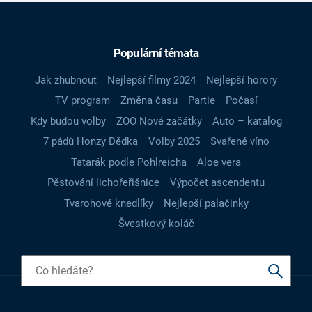
Populární témata
Jak zhubnout
Nejlepší filmy 2024
Nejlepší horory
TV program
Změna času
Partie
Počasí
Kdy budou volby
ZOO Nové začátky
Auto – katalog
7 pádů Honzy Dědka
Volby 2025
Svařené víno
Tatarák podle Pohlreicha
Aloe vera
Pěstování lichořeřišnice
Výpočet ascendentu
Tvarohové knedlíky
Nejlepší palačinky
Švestkový koláč